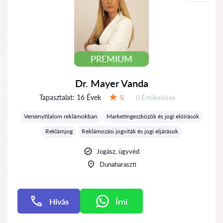
PREMIUM
Dr. Mayer Vanda
Tapasztalat:
16 Évek
Értékelések:
5
0 Értékelések
Értékelés:
Versenytilalom reklámokban
Marketingeszközök és jogi előírások
Reklámjog
Reklámozási jogviták és jogi eljárások
Jogász, ügyvéd
Dunaharaszti
Hívás
Írni
Írni