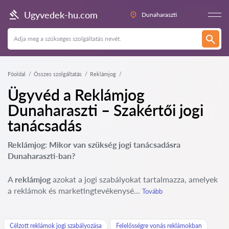
Ugyvedek-hu.com
Dunaharaszti
Főoldal
Összes szolgáltatás
Reklámjog
Ügyvéd a Reklámjog
Dunaharaszti – Szakértői jogi
tanácsadás
Reklámjog: Mikor van szükség jogi tanácsadásra
Dunaharaszti-ban?
A
reklámjog
azokat a jogi szabályokat tartalmazza, amelyek
a reklámok és marketingtevékenysé...
Tovább
Célzott reklámok jogi szabályozása
Felelősségre vonás reklámokban