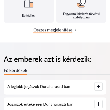
Fogyasztói hitelezés törvényi
Építési jog
szabályozása
Összes megjelenítése
Az emberek azt is kérdezik:
Fő kérdések
A legjobb jogászok Dunaharaszti ban
Összegyűjtöttük a legjobb jogászok listáját Dunaharaszti ben,
Jogászok értékelései Dunaharaszti ban
teljes információval. Árak, értékelések, telefonszám és cím.