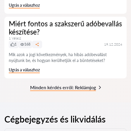
Ugrás a válaszhoz
Miért fontos a szakszerű adóbevallás
készítése?
1 Válasz
1
168
19.12.2024
Mik azok a jogi következmények, ha hibás adóbevallást
nyújtunk be, és hogyan kerülhetjük el a büntetéseket?
Ugrás a válaszhoz
Minden kérdés erről: Reklámjog
Cégbejegyzés és likvidálás