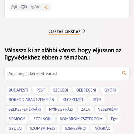
0
0
34
Összes cikkhez
Válassza ki az alábbi várost, hogy eljusson az
ügyvédekhez ebben a témában.:
BUDAPESTI
PEST
SZEGEDI
DEBRECENI
GYŐRI
BORSOD-ABAÚJ-ZEMPLÉN
KECSKEMÉTI
PÉCSI
SZÉKESFEHÉRVÁRI
NYÍREGYHÁZI
ZALA
VESZPRÉMI
SOMOGY
SZOLNOKI
KOMÁROM-ESZTERGOM
Eger
GYULAI
SZOMBATHELYI
SZEKSZÁRDI
NÓGRÁD