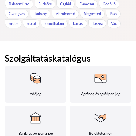
Balatonfüred
Budaörs
Cegléd
Devecser
Gödöllő
Gyöngyös
Harkány
Mezőkövesd
Nagyecsed
Paks
Siklós
Siójut
Szigethalom
Tamási
Tószeg
Vác
Szolgáltatáskatalógus
Adójog
Agrárjog és agráripari jog
Banki és pénzügyi jog
Befektetési jog