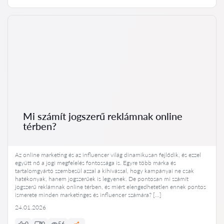
Mi számít jogszerű reklámnak online
térben?
Az online marketing és az influencer világ dinamikusan fejlődik, és ezzel
együtt nő a jogi megfelelés fontossága is. Egyre több márka és
tartalomgyártó szembesül azzal a kihívással, hogy kampányai ne csak
hatékonyak, hanem jogszerűek is legyenek. De pontosan mi számít
jogszerű reklámnak online térben, és miért elengedhetetlen ennek pontos
ismerete minden marketinges és influencer számára? […]
24.01.2026