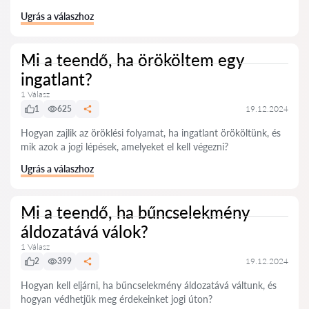
Ugrás a válaszhoz
Mi a teendő, ha örököltem egy
ingatlant?
1 Válasz
1
625
19.12.2024
Hogyan zajlik az öröklési folyamat, ha ingatlant örököltünk, és
mik azok a jogi lépések, amelyeket el kell végezni?
Ugrás a válaszhoz
Mi a teendő, ha bűncselekmény
áldozatává válok?
1 Válasz
2
399
19.12.2024
Hogyan kell eljárni, ha bűncselekmény áldozatává váltunk, és
hogyan védhetjük meg érdekeinket jogi úton?