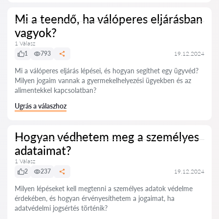
Mi a teendő, ha válóperes eljárásban
vagyok?
1 Válasz
1
793
19.12.2024
Mi a válóperes eljárás lépései, és hogyan segíthet egy ügyvéd?
Milyen jogaim vannak a gyermekelhelyezési ügyekben és az
alimentekkel kapcsolatban?
Ugrás a válaszhoz
Hogyan védhetem meg a személyes
adataimat?
1 Válasz
2
237
19.12.2024
Milyen lépéseket kell megtenni a személyes adatok védelme
érdekében, és hogyan érvényesíthetem a jogaimat, ha
adatvédelmi jogsértés történik?