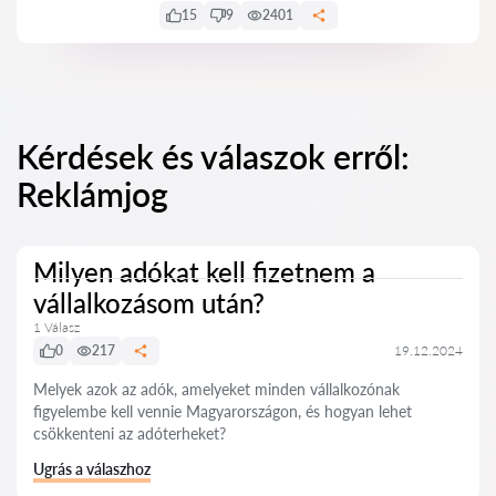
15
9
2401
Kérdések és válaszok erről:
Reklámjog
Milyen adókat kell fizetnem a
vállalkozásom után?
1 Válasz
0
217
19.12.2024
Melyek azok az adók, amelyeket minden vállalkozónak
figyelembe kell vennie Magyarországon, és hogyan lehet
csökkenteni az adóterheket?
Ugrás a válaszhoz