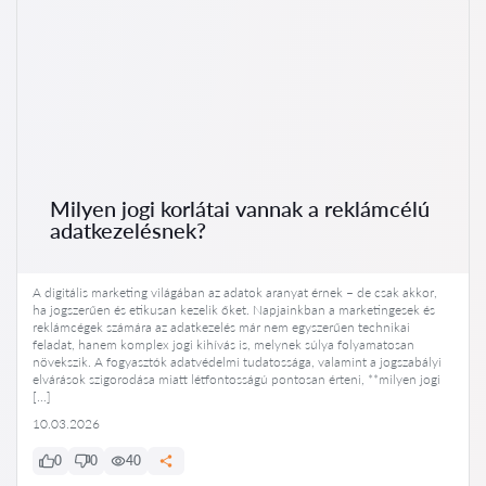
Milyen jogi korlátai vannak a reklámcélú
adatkezelésnek?
A digitális marketing világában az adatok aranyat érnek – de csak akkor,
ha jogszerűen és etikusan kezelik őket. Napjainkban a marketingesek és
reklámcégek számára az adatkezelés már nem egyszerűen technikai
feladat, hanem komplex jogi kihívás is, melynek súlya folyamatosan
növekszik. A fogyasztók adatvédelmi tudatossága, valamint a jogszabályi
elvárások szigorodása miatt létfontosságú pontosan érteni, **milyen jogi
[…]
10.03.2026
0
0
40