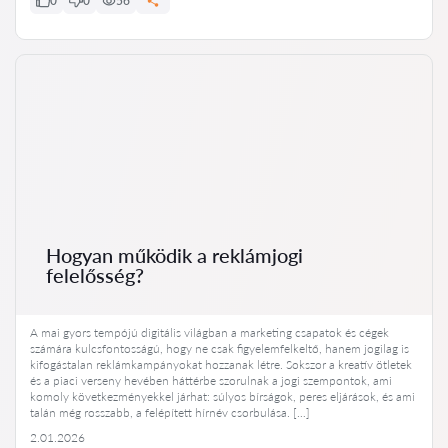
0
0
56
Hogyan működik a reklámjogi
felelősség?
A mai gyors tempójú digitális világban a marketing csapatok és cégek
számára kulcsfontosságú, hogy ne csak figyelemfelkeltő, hanem jogilag is
kifogástalan reklámkampányokat hozzanak létre. Sokszor a kreatív ötletek
és a piaci verseny hevében háttérbe szorulnak a jogi szempontok, ami
komoly következményekkel járhat: súlyos bírságok, peres eljárások, és ami
talán még rosszabb, a felépített hírnév csorbulása. […]
2.01.2026