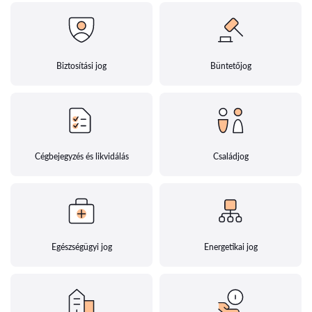
Biztosítási jog
Büntetőjog
Cégbejegyzés és likvidálás
Családjog
Egészségügyi jog
Energetikai jog