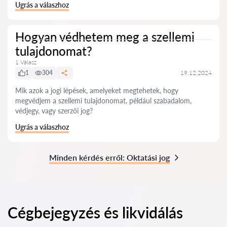
Ugrás a válaszhoz
Hogyan védhetem meg a szellemi
tulajdonomat?
1 Válasz
1
304
19.12.2024
Mik azok a jogi lépések, amelyeket megtehetek, hogy
megvédjem a szellemi tulajdonomat, például szabadalom,
védjegy, vagy szerzői jog?
Ugrás a válaszhoz
Minden kérdés erről: Oktatási jog
Cégbejegyzés és likvidálás