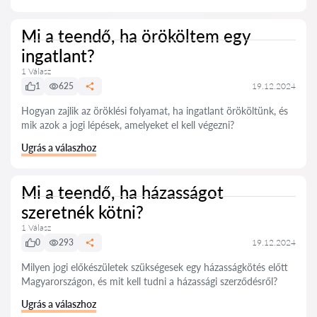
Mi a teendő, ha örököltem egy
ingatlant?
1 Válasz
1
625
19.12.2024
Hogyan zajlik az öröklési folyamat, ha ingatlant örököltünk, és
mik azok a jogi lépések, amelyeket el kell végezni?
Ugrás a válaszhoz
Mi a teendő, ha házasságot
szeretnék kötni?
1 Válasz
0
293
19.12.2024
Milyen jogi előkészületek szükségesek egy házasságkötés előtt
Magyarországon, és mit kell tudni a házassági szerződésről?
Ugrás a válaszhoz