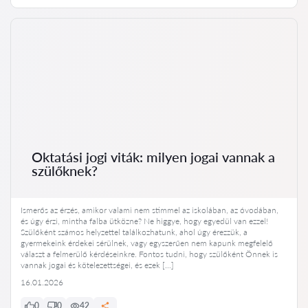
Oktatási jogi viták: milyen jogai vannak a
szülőknek?
Ismerős az érzés, amikor valami nem stimmel az iskolában, az óvodában,
és úgy érzi, mintha falba ütközne? Ne higgye, hogy egyedül van ezzel!
Szülőként számos helyzettel találkozhatunk, ahol úgy érezzük, a
gyermekeink érdekei sérülnek, vagy egyszerűen nem kapunk megfelelő
választ a felmerülő kérdéseinkre. Fontos tudni, hogy szülőként Önnek is
vannak jogai és kötelezettségei, és ezek […]
16.01.2026
0
0
42