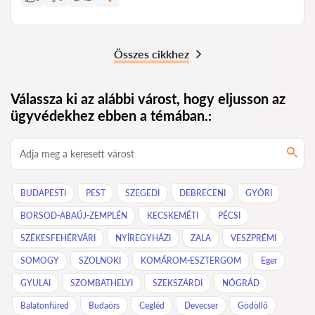
Összes cikkhez
Válassza ki az alábbi várost, hogy eljusson az
ügyvédekhez ebben a témában.:
BUDAPESTI
PEST
SZEGEDI
DEBRECENI
GYŐRI
BORSOD-ABAÚJ-ZEMPLÉN
KECSKEMÉTI
PÉCSI
SZÉKESFEHÉRVÁRI
NYÍREGYHÁZI
ZALA
VESZPRÉMI
SOMOGY
SZOLNOKI
KOMÁROM-ESZTERGOM
Eger
GYULAI
SZOMBATHELYI
SZEKSZÁRDI
NÓGRÁD
Balatonfüred
Budaörs
Cegléd
Devecser
Gödöllő