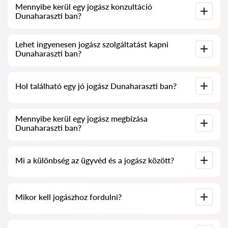
Szolgáltatásunkban valós értékeléseket gyűjtöttünk össze a
Mennyibe kerül egy jogász konzultáció
jogászokról, nem töröljük a negatív véleményeket, és nincs
Dunaharaszti ban?
lehetőség manipulálni azokat.
A jogászok konzultációja Dunaharaszti ban 20 000 HUF-tól
Lehet ingyenesen jogász szolgáltatást kapni
kezdődik és felfelé (az árak a kérdés bonyolultságától és a
Dunaharaszti ban?
válasz formájától függően változhatnak).
Először fogalmazza meg kérdését világosan és tömören, majd
Hol található egy jó jogász Dunaharaszti ban?
próbálja meg feltenni. Ha nem bonyolult, és gyorsan lehet rá
válaszolni, a jogászok gyakran ingyenesen válaszolnak.
Azonban a konzultáció költségének meghatározása a jogász
hatáskörében marad.
Ezt megteheti a Ugyvedek-hu.com magyar jogászkereső
Mennyibe kerül egy jogász megbízása
szolgáltatásán, teljesen ingyenesen. Fontos tudni, hogy a
Dunaharaszti ban?
kényelmes keresés és a szakemberekkel való
kapcsolatfelvétel ingyenes, míg a konzultáció és a
szakemberek szolgáltatásai esetleg költséggel járhatnak.
A jogászok szolgáltatásainak árai a munka mennyiségétől és
Mi a különbség az ügyvéd és a jogász között?
az ügy bonyolultságától függnek. Átlagosan a jogász
szolgáltatásai 20 000 HUF-tól kezdődnek. Válassza ki a
jelölteket értékelések és visszajelzések alapján. Sokuknak
vannak példái a végzett munkára!
Az ügyvéd büntetőeljárásokban eljárhat. A jogász
Mikor kell jogászhoz fordulni?
tevékenységi köre, ellentétben az ügyvédével, korlátozott. A
jogászok elsősorban polgári ügyekre specializálódtak; ezek
közé tartoznak a munkajogi viták, a követelésbehajtás, a
szerződések előkészítése, valamint a lakás- és földviták stb.
Mikor szükséges jogászhoz fordulni? Az emberek általában