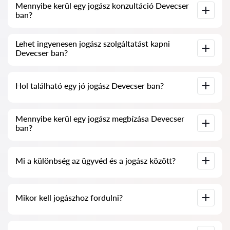
Szolgáltatásunkban valós értékeléseket gyűjtöttünk össze a
Mennyibe kerül egy jogász konzultáció Devecser
jogászokról, nem töröljük a negatív véleményeket, és nincs
ban?
lehetőség manipulálni azokat.
A jogászok konzultációja Devecser ban 20 000 HUF-tól
Lehet ingyenesen jogász szolgáltatást kapni
kezdődik és felfelé (az árak a kérdés bonyolultságától és a
Devecser ban?
válasz formájától függően változhatnak).
Először fogalmazza meg kérdését világosan és tömören, majd
Hol található egy jó jogász Devecser ban?
próbálja meg feltenni. Ha nem bonyolult, és gyorsan lehet rá
válaszolni, a jogászok gyakran ingyenesen válaszolnak.
Azonban a konzultáció költségének meghatározása a jogász
hatáskörében marad.
Ezt megteheti a Ugyvedek-hu.com magyar jogászkereső
Mennyibe kerül egy jogász megbízása Devecser
szolgáltatásán, teljesen ingyenesen. Fontos tudni, hogy a
ban?
kényelmes keresés és a szakemberekkel való
kapcsolatfelvétel ingyenes, míg a konzultáció és a
szakemberek szolgáltatásai esetleg költséggel járhatnak.
A jogászok szolgáltatásainak árai a munka mennyiségétől és
Mi a különbség az ügyvéd és a jogász között?
az ügy bonyolultságától függnek. Átlagosan a jogász
szolgáltatásai 20 000 HUF-tól kezdődnek. Válassza ki a
jelölteket értékelések és visszajelzések alapján. Sokuknak
vannak példái a végzett munkára!
Az ügyvéd büntetőeljárásokban eljárhat. A jogász
Mikor kell jogászhoz fordulni?
tevékenységi köre, ellentétben az ügyvédével, korlátozott. A
jogászok elsősorban polgári ügyekre specializálódtak; ezek
közé tartoznak a munkajogi viták, a követelésbehajtás, a
szerződések előkészítése, valamint a lakás- és földviták stb.
Mikor szükséges jogászhoz fordulni? Az emberek általában