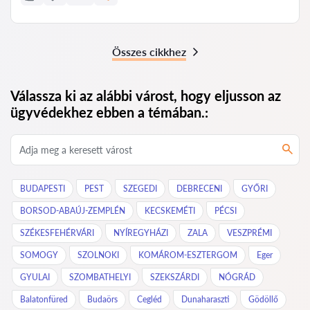
Összes cikkhez
Válassza ki az alábbi várost, hogy eljusson az
ügyvédekhez ebben a témában.:
BUDAPESTI
PEST
SZEGEDI
DEBRECENI
GYŐRI
BORSOD-ABAÚJ-ZEMPLÉN
KECSKEMÉTI
PÉCSI
SZÉKESFEHÉRVÁRI
NYÍREGYHÁZI
ZALA
VESZPRÉMI
SOMOGY
SZOLNOKI
KOMÁROM-ESZTERGOM
Eger
GYULAI
SZOMBATHELYI
SZEKSZÁRDI
NÓGRÁD
Balatonfüred
Budaörs
Cegléd
Dunaharaszti
Gödöllő