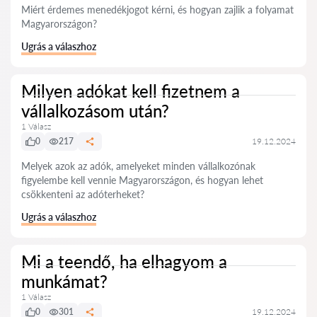
Miért érdemes menedékjogot kérni, és hogyan zajlik a folyamat
Magyarországon?
Ugrás a válaszhoz
Milyen adókat kell fizetnem a
vállalkozásom után?
1 Válasz
0
217
19.12.2024
Melyek azok az adók, amelyeket minden vállalkozónak
figyelembe kell vennie Magyarországon, és hogyan lehet
csökkenteni az adóterheket?
Ugrás a válaszhoz
Mi a teendő, ha elhagyom a
munkámat?
1 Válasz
0
301
19.12.2024