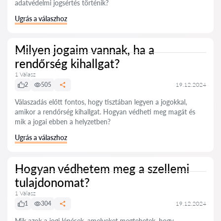
adatvédelmi jogsértés történik?
Ugrás a válaszhoz
Milyen jogaim vannak, ha a
rendőrség kihallgat?
1 Válasz
2
505
19.12.2024
Válaszadás előtt fontos, hogy tisztában legyen a jogokkal,
amikor a rendőrség kihallgat. Hogyan védheti meg magát és
mik a jogai ebben a helyzetben?
Ugrás a válaszhoz
Hogyan védhetem meg a szellemi
tulajdonomat?
1 Válasz
1
304
19.12.2024
Mik azok a jogi lépések, amelyeket megtehetek, hogy