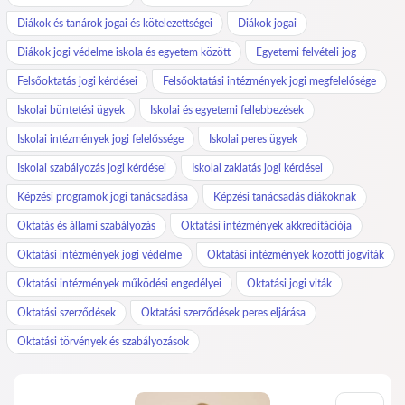
Diákok és tanárok jogai és kötelezettségei
Diákok jogai
Diákok jogi védelme iskola és egyetem között
Egyetemi felvételi jog
Felsőoktatás jogi kérdései
Felsőoktatási intézmények jogi megfelelősége
Iskolai büntetési ügyek
Iskolai és egyetemi fellebbezések
Iskolai intézmények jogi felelőssége
Iskolai peres ügyek
Iskolai szabályozás jogi kérdései
Iskolai zaklatás jogi kérdései
Képzési programok jogi tanácsadása
Képzési tanácsadás diákoknak
Oktatás és állami szabályozás
Oktatási intézmények akkreditációja
Oktatási intézmények jogi védelme
Oktatási intézmények közötti jogviták
Oktatási intézmények működési engedélyei
Oktatási jogi viták
Oktatási szerződések
Oktatási szerződések peres eljárása
Oktatási törvények és szabályozások