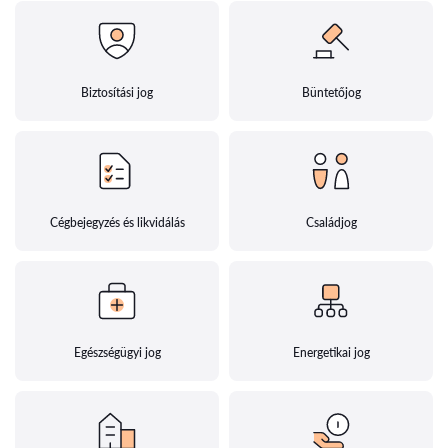
Biztosítási jog
Büntetőjog
Cégbejegyzés és likvidálás
Családjog
Egészségügyi jog
Energetikai jog