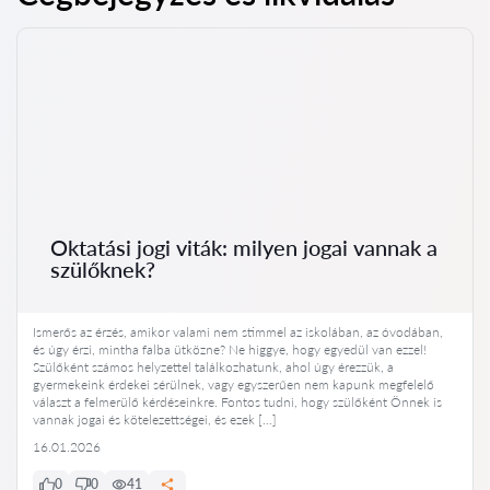
Oktatási jogi viták: milyen jogai vannak a
szülőknek?
Ismerős az érzés, amikor valami nem stimmel az iskolában, az óvodában,
és úgy érzi, mintha falba ütközne? Ne higgye, hogy egyedül van ezzel!
Szülőként számos helyzettel találkozhatunk, ahol úgy érezzük, a
gyermekeink érdekei sérülnek, vagy egyszerűen nem kapunk megfelelő
választ a felmerülő kérdéseinkre. Fontos tudni, hogy szülőként Önnek is
vannak jogai és kötelezettségei, és ezek […]
16.01.2026
0
0
41