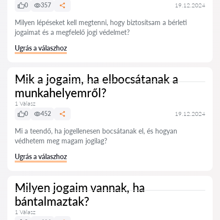
0
357
19.12.2024
Milyen lépéseket kell megtenni, hogy biztosítsam a bérleti
jogaimat és a megfelelő jogi védelmet?
Ugrás a válaszhoz
Mik a jogaim, ha elbocsátanak a
munkahelyemről?
1 Válasz
0
452
19.12.2024
Mi a teendő, ha jogellenesen bocsátanak el, és hogyan
védhetem meg magam jogilag?
Ugrás a válaszhoz
Milyen jogaim vannak, ha
bántalmaztak?
1 Válasz