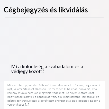
Cégbejegyzés és likvidálás
Mi a különbség a szabadalom és a
védjegy között?
Minden startup, minden feltaláló és minden vállalkozó álma, hogy valami
újat, valami értékeset alkosson. De mi történik, ha ez az innováció, ez a
kemény munka nem kap megfelelő védelmet? Könnyen előfordulhat,
hogy mások learatják a babérokat, vagy ami még rosszabb, lemásolják az
ötletet, tönkretéve ezzel a befektetett energiát és a piaci pozíciót. Ebben a
versenyképes […]