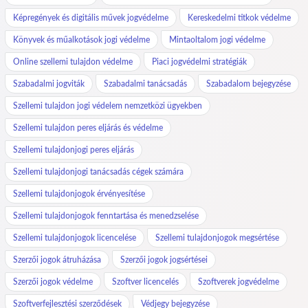
Képregények és digitális művek jogvédelme
Kereskedelmi titkok védelme
Könyvek és műalkotások jogi védelme
Mintaoltalom jogi védelme
Online szellemi tulajdon védelme
Piaci jogvédelmi stratégiák
Szabadalmi jogviták
Szabadalmi tanácsadás
Szabadalom bejegyzése
Szellemi tulajdon jogi védelem nemzetközi ügyekben
Szellemi tulajdon peres eljárás és védelme
Szellemi tulajdonjogi peres eljárás
Szellemi tulajdonjogi tanácsadás cégek számára
Szellemi tulajdonjogok érvényesítése
Szellemi tulajdonjogok fenntartása és menedzselése
Szellemi tulajdonjogok licencelése
Szellemi tulajdonjogok megsértése
Szerzői jogok átruházása
Szerzői jogok jogsértései
Szerzői jogok védelme
Szoftver licencelés
Szoftverek jogvédelme
Szoftverfejlesztési szerződések
Védjegy bejegyzése