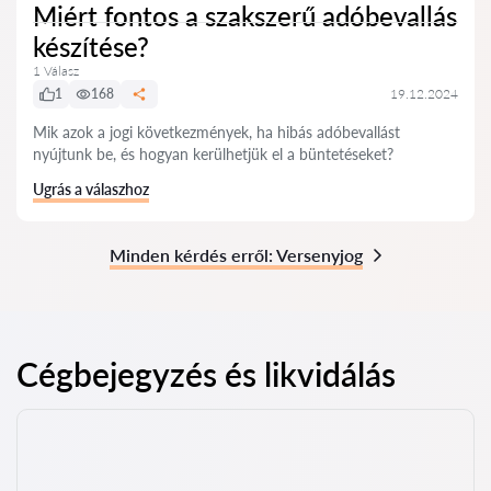
Miért fontos a szakszerű adóbevallás
készítése?
1 Válasz
1
168
19.12.2024
Mik azok a jogi következmények, ha hibás adóbevallást
nyújtunk be, és hogyan kerülhetjük el a büntetéseket?
Ugrás a válaszhoz
Minden kérdés erről: Versenyjog
Cégbejegyzés és likvidálás