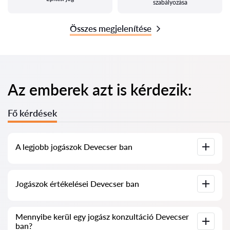
szabályozása
Összes megjelenítése
Az emberek azt is kérdezik:
Fő kérdések
A legjobb jogászok Devecser ban
Összegyűjtöttük a legjobb jogászok listáját Devecser ben,
Jogászok értékelései Devecser ban
teljes információval. Árak, értékelések, telefonszám és cím.
Szolgáltatásunkban valós értékeléseket gyűjtöttünk össze a
Mennyibe kerül egy jogász konzultáció Devecser
jogászokról, nem töröljük a negatív véleményeket, és nincs
ban?
lehetőség manipulálni azokat.