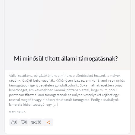
Mi minősül tiltott állami támogatásnak?
Vállalkozóként, pályázóként nap mint nap döntéseket hozunk, amelyek
cégünk jövőjét befolyásolják. Különösen igaz ez, amikor állami vagy uniós
támogatások igénybevételén gondolkodunk. Sokan látnak ezekben óriási
lehetőséget, ám kevesebben vannak tisztában azzal, hogy mi minősül
pontosan tiltott állami támogatásnak és milyen veszélyeket rejthet egy
rosszul megítélt vagy hibásan strukturált támogatás. Pedig a szabályok
ismerete létfontosságú: egy […]
3.02.2026
0
0
138