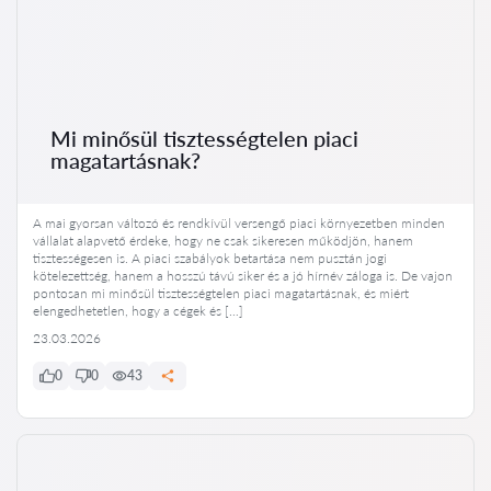
Mi minősül tisztességtelen piaci
magatartásnak?
A mai gyorsan változó és rendkívül versengő piaci környezetben minden
vállalat alapvető érdeke, hogy ne csak sikeresen működjön, hanem
tisztességesen is. A piaci szabályok betartása nem pusztán jogi
kötelezettség, hanem a hosszú távú siker és a jó hírnév záloga is. De vajon
pontosan mi minősül tisztességtelen piaci magatartásnak, és miért
elengedhetetlen, hogy a cégek és […]
23.03.2026
0
0
43