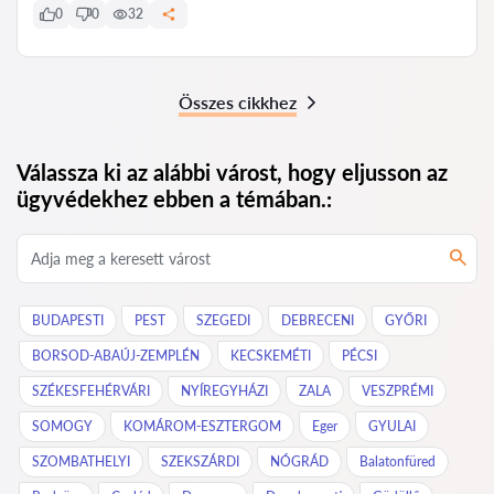
0
0
32
Összes cikkhez
Válassza ki az alábbi várost, hogy eljusson az
ügyvédekhez ebben a témában.:
BUDAPESTI
PEST
SZEGEDI
DEBRECENI
GYŐRI
BORSOD-ABAÚJ-ZEMPLÉN
KECSKEMÉTI
PÉCSI
SZÉKESFEHÉRVÁRI
NYÍREGYHÁZI
ZALA
VESZPRÉMI
SOMOGY
KOMÁROM-ESZTERGOM
Eger
GYULAI
SZOMBATHELYI
SZEKSZÁRDI
NÓGRÁD
Balatonfüred