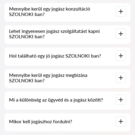
Szolgáltatásunkban valós értékeléseket gyűjtöttünk össze a
Mennyibe kerül egy jogász konzultáció
jogászokról, nem töröljük a negatív véleményeket, és nincs
SZOLNOKI ban?
lehetőség manipulálni azokat.
A jogászok konzultációja SZOLNOKI ban 20 000 HUF-tól
Lehet ingyenesen jogász szolgáltatást kapni
kezdődik és felfelé (az árak a kérdés bonyolultságától és a
SZOLNOKI ban?
válasz formájától függően változhatnak).
Először fogalmazza meg kérdését világosan és tömören, majd
Hol található egy jó jogász SZOLNOKI ban?
próbálja meg feltenni. Ha nem bonyolult, és gyorsan lehet rá
válaszolni, a jogászok gyakran ingyenesen válaszolnak.
Azonban a konzultáció költségének meghatározása a jogász
hatáskörében marad.
Ezt megteheti a Ugyvedek-hu.com magyar jogászkereső
Mennyibe kerül egy jogász megbízása
szolgáltatásán, teljesen ingyenesen. Fontos tudni, hogy a
SZOLNOKI ban?
kényelmes keresés és a szakemberekkel való
kapcsolatfelvétel ingyenes, míg a konzultáció és a
szakemberek szolgáltatásai esetleg költséggel járhatnak.
A jogászok szolgáltatásainak árai a munka mennyiségétől és
Mi a különbség az ügyvéd és a jogász között?
az ügy bonyolultságától függnek. Átlagosan a jogász
szolgáltatásai 20 000 HUF-tól kezdődnek. Válassza ki a
jelölteket értékelések és visszajelzések alapján. Sokuknak
vannak példái a végzett munkára!
Az ügyvéd büntetőeljárásokban eljárhat. A jogász
Mikor kell jogászhoz fordulni?
tevékenységi köre, ellentétben az ügyvédével, korlátozott. A
jogászok elsősorban polgári ügyekre specializálódtak; ezek
közé tartoznak a munkajogi viták, a követelésbehajtás, a