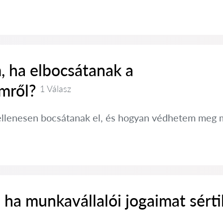
, ha elbocsátanak a
mről?
1 Válasz
ellenesen bocsátanak el, és hogyan védhetem meg 
 ha munkavállalói jogaimat sérti