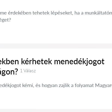
lme érdekében tehetek lépéseket, ha a munkáltatóm
éget?
ekben kérhetek menedékjogot
ágon?
1 Válasz
ékjogot kérni, és hogyan zajlik a folyamat Magya