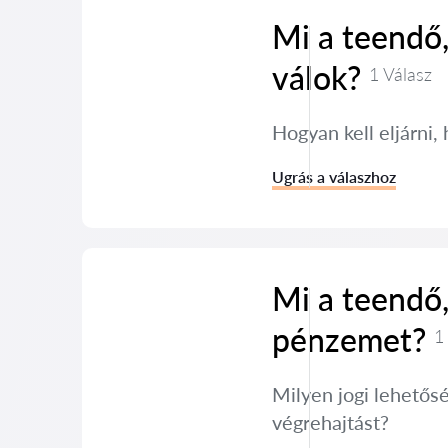
Mi a teendő
válok?
1 Válasz
Hogyan kell eljárni
Ugrás a válaszhoz
Mi a teendő
pénzemet?
1
Milyen jogi lehetős
végrehajtást?