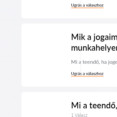
Ugrás a válaszhoz
Mik a jogaim
munkahelye
Mi a teendő, ha jog
Ugrás a válaszhoz
Mi a teendő,
1 Válasz