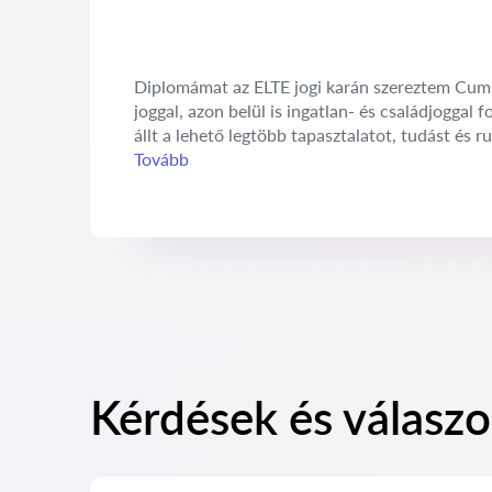
Diplomámat az ELTE jogi karán szereztem Cum L
joggal, azon belül is ingatlan- és családjogga
állt a lehető legtöbb tapasztalatot, tudást és r
Tovább
Kérdések és válaszok