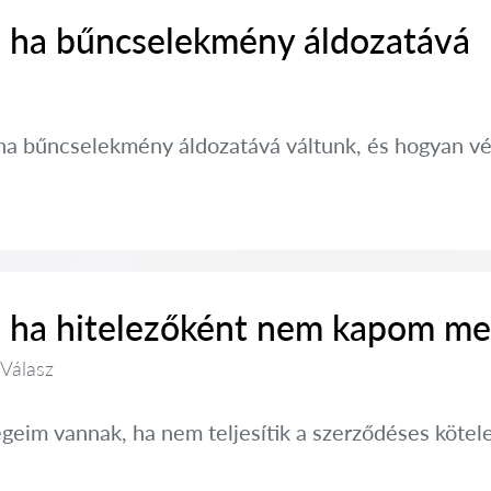
, ha bűncselekmény áldozatává
, ha bűncselekmény áldozatává váltunk, és hogyan v
, ha hitelezőként nem kapom me
 Válasz
égeim vannak, ha nem teljesítik a szerződéses kötel