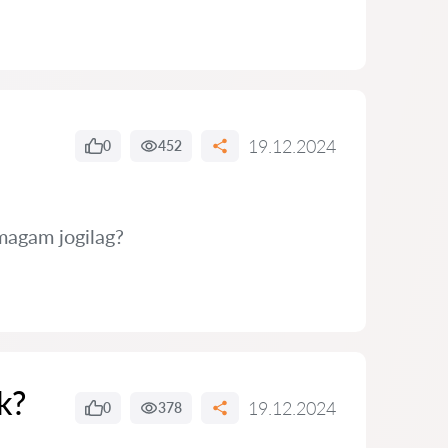
19.12.2024
0
452
magam jogilag?
k?
19.12.2024
0
378