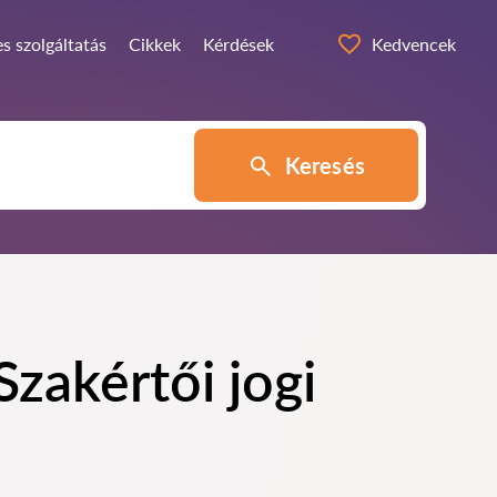
s szolgáltatás
Cikkek
Kérdések
Kedvencek
Keresés
zakértői jogi