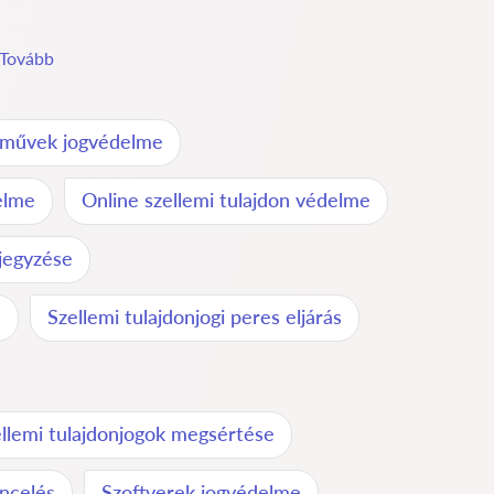
Tovább
s művek jogvédelme
elme
Online szellemi tulajdon védelme
jegyzése
e
Szellemi tulajdonjogi peres eljárás
llemi tulajdonjogok megsértése
encelés
Szoftverek jogvédelme