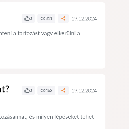
19.12.2024
0
311
eni a tartozást vagy elkerülni a
at?
19.12.2024
0
462
tozásaimat, és milyen lépéseket tehet