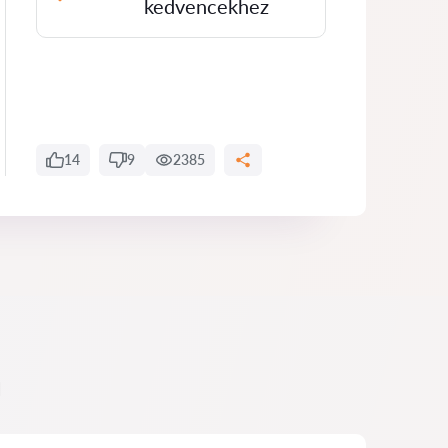
kedvencekhez
14
9
2385
n