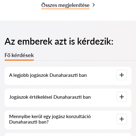
Összes megjelenítése
Az emberek azt is kérdezik:
Fő kérdések
A legjobb jogászok Dunaharaszti ban
Összegyűjtöttük a legjobb jogászok listáját Dunaharaszti ben,
Jogászok értékelései Dunaharaszti ban
teljes információval. Árak, értékelések, telefonszám és cím.
Szolgáltatásunkban valós értékeléseket gyűjtöttünk össze a
Mennyibe kerül egy jogász konzultáció
jogászokról, nem töröljük a negatív véleményeket, és nincs
Dunaharaszti ban?
lehetőség manipulálni azokat.
A jogászok konzultációja Dunaharaszti ban 20 000 HUF-tól