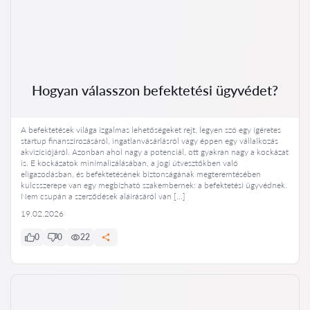
Hogyan válasszon befektetési ügyvédet?
A befektetések világa izgalmas lehetőségeket rejt, legyen szó egy ígéretes
startup finanszírozásáról, ingatlanvásárlásról vagy éppen egy vállalkozás
akvizíciójáról. Azonban ahol nagy a potenciál, ott gyakran nagy a kockázat
is. E kockázatok minimalizálásában, a jogi útvesztőkben való
eligazodásban, és befektetésének biztonságának megteremtésében
kulcsszerepe van egy megbízható szakembernek: a befektetési ügyvédnek.
Nem csupán a szerződések aláírásáról van […]
19.02.2026
0
0
22