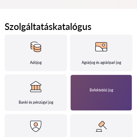
Szolgáltatáskatalógus
Adójog
Agrárjog és agráripari jog
Befektetési jog
Banki és pénzügyi jog