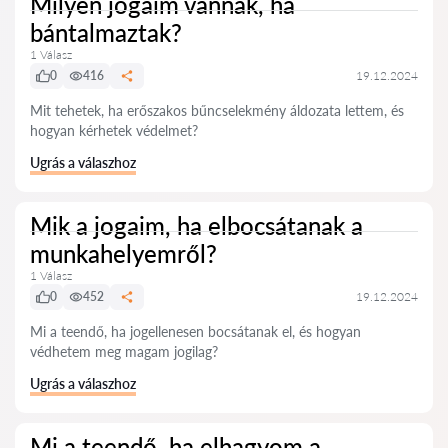
Milyen jogaim vannak, ha
bántalmaztak?
1 Válasz
0
416
19.12.2024
Mit tehetek, ha erőszakos bűncselekmény áldozata lettem, és
hogyan kérhetek védelmet?
Ugrás a válaszhoz
Mik a jogaim, ha elbocsátanak a
munkahelyemről?
1 Válasz
0
452
19.12.2024
Mi a teendő, ha jogellenesen bocsátanak el, és hogyan
védhetem meg magam jogilag?
Ugrás a válaszhoz
Mi a teendő, ha elhagyom a