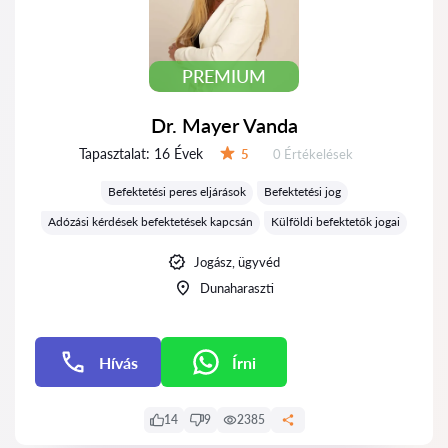
PREMIUM
Dr. Mayer Vanda
Tapasztalat:
16 Évek
Értékelések:
5
0 Értékelések
Értékelés:
Befektetési peres eljárások
Befektetési jog
Adózási kérdések befektetések kapcsán
Külföldi befektetők jogai
Jogász, ügyvéd
Dunaharaszti
Hívás
Írni
Írni
14
9
2385