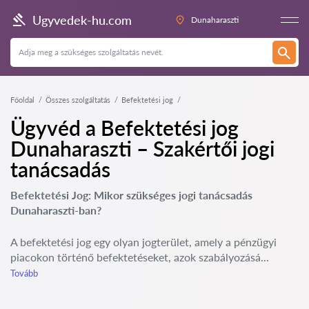
Ugyvedek-hu.com
Dunaharaszti
Főoldal
Összes szolgáltatás
Befektetési jog
Ügyvéd a Befektetési jog
Dunaharaszti – Szakértői jogi
tanácsadás
Befektetési Jog: Mikor szükséges jogi tanácsadás
Dunaharaszti-ban?
A befektetési jog egy olyan jogterület, amely a pénzügyi
piacokon történő befektetéseket, azok szabályozásá...
Tovább