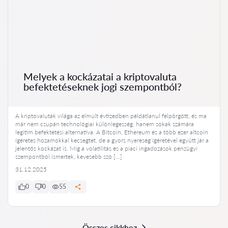
Melyek a kockázatai a kriptovaluta
befektetéseknek jogi szempontból?
A kriptovaluták világa az elmúlt évtizedben példátlanul felpörgött, és ma
már nem csupán technológiai különlegesség, hanem sokak számára
legitim befektetési alternatíva. A Bitcoin, Ethereum és a több ezer altcoin
ígéretes hozamokkal kecsegtet, de a gyors nyereség ígéretével együtt jár a
jelentős kockázat is. Míg a volatilitás és a piaci ingadozások pénzügyi
szempontból ismertek, kevesebb szó […]
31.12.2025
0
0
55
Összes cikkhez