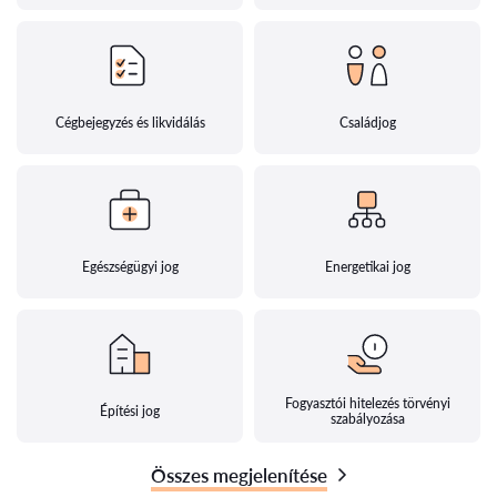
Cégbejegyzés és likvidálás
Családjog
Egészségügyi jog
Energetikai jog
Fogyasztói hitelezés törvényi
Építési jog
szabályozása
Összes megjelenítése