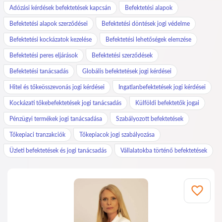
Adózási kérdések befektetések kapcsán
Befektetési alapok
Befektetési alapok szerződései
Befektetési döntések jogi védelme
Befektetési kockázatok kezelése
Befektetési lehetőségek elemzése
Befektetési peres eljárások
Befektetési szerződések
Befektetési tanácsadás
Globális befektetések jogi kérdései
Hitel és tőkeösszevonás jogi kérdései
Ingatlanbefektetések jogi kérdései
Kockázati tőkebefektetések jogi tanácsadás
Külföldi befektetők jogai
Pénzügyi termékek jogi tanácsadása
Szabályozott befektetések
Tőkepiaci tranzakciók
Tőkepiacok jogi szabályozása
Üzleti befektetések és jogi tanácsadás
Vállalatokba történő befektetések