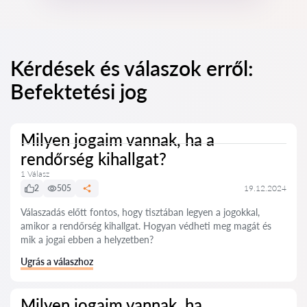
Kérdések és válaszok erről:
Befektetési jog
Milyen jogaim vannak, ha a
rendőrség kihallgat?
1 Válasz
2
505
19.12.2024
Válaszadás előtt fontos, hogy tisztában legyen a jogokkal,
amikor a rendőrség kihallgat. Hogyan védheti meg magát és
mik a jogai ebben a helyzetben?
Ugrás a válaszhoz
Milyen jogaim vannak, ha