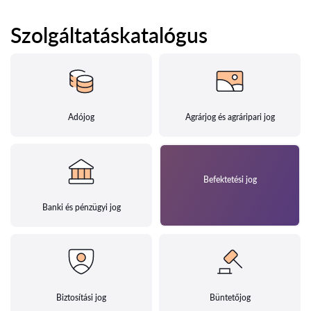
Szolgáltatáskatalógus
Adójog
Agrárjog és agráripari jog
Befektetési jog
Banki és pénzügyi jog
Biztosítási jog
Büntetőjog