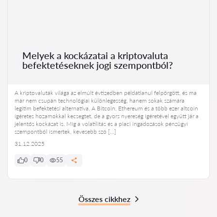
Melyek a kockázatai a kriptovaluta
befektetéseknek jogi szempontból?
A kriptovaluták világa az elmúlt évtizedben példátlanul felpörgött, és ma
már nem csupán technológiai különlegesség, hanem sokak számára
legitim befektetési alternatíva. A Bitcoin, Ethereum és a több ezer altcoin
ígéretes hozamokkal kecsegtet, de a gyors nyereség ígéretével együtt jár a
jelentős kockázat is. Míg a volatilitás és a piaci ingadozások pénzügyi
szempontból ismertek, kevesebb szó […]
31.12.2025
0
0
55
Összes cikkhez