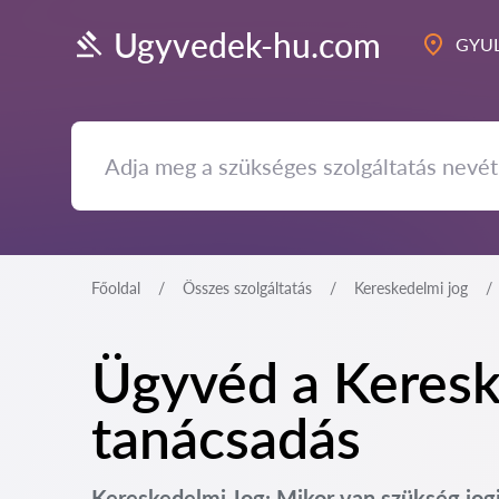
Ugyvedek-hu.com
GYUL
Főoldal
Összes szolgáltatás
Kereskedelmi jog
Ügyvéd a Keresk
tanácsadás
Kereskedelmi Jog: Mikor van szükség jo