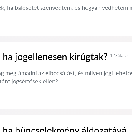
sek, ha balesetet szenvedtem, és hogyan védhetem 
 ha jogellenesen kirúgtak?
1 Válasz
g megtámadni az elbocsátást, és milyen jogi lehető
ént jogsértések ellen?
, ha bűncselekmény áldozatává