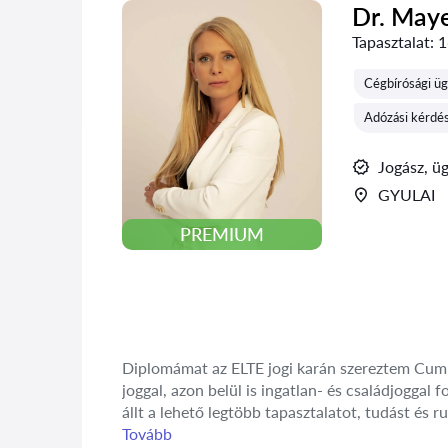
Dr. May
Tapasztalat:
1
Cégbírósági ü
Adózási kérdé
Jogász, ü
GYULAI
PREMIUM
Diplomámat az ELTE jogi karán szereztem Cum L
joggal, azon belül is ingatlan- és családjogga
állt a lehető legtöbb tapasztalatot, tudást és r
Tovább