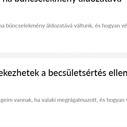
, ha bűncselekmény áldozatává váltunk, és hogyan v
kezhetek a becsületsértés elle
ségeim vannak, ha valaki megrágalmazott, és hogya