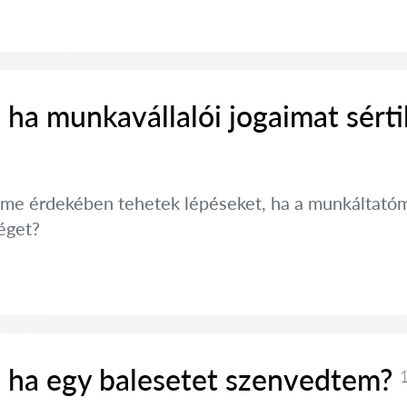
 ha munkavállalói jogaimat sérti
lme érdekében tehetek lépéseket, ha a munkáltatóm
éget?
, ha egy balesetet szenvedtem?
1