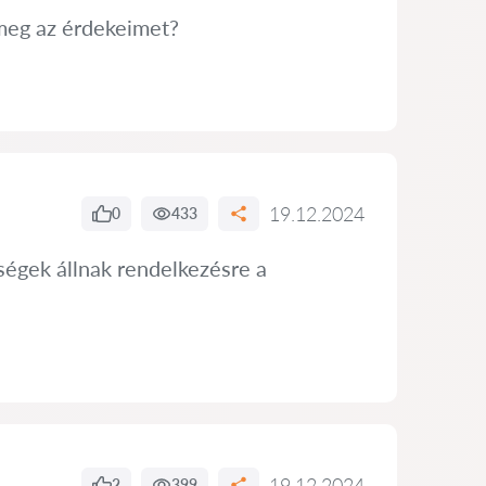
meg az érdekeimet?
19.12.2024
0
433
ségek állnak rendelkezésre a
19.12.2024
2
399