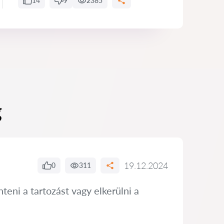
14
9
2385
g
19.12.2024
0
311
eni a tartozást vagy elkerülni a