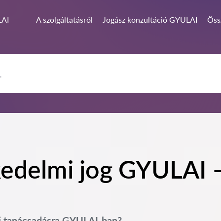
AI
A szolgáltatásról
Jogász konzultáció GYULAI
Öss
edelmi jog GYULAI – 
gi tanácsadásra GYULAI-ban?