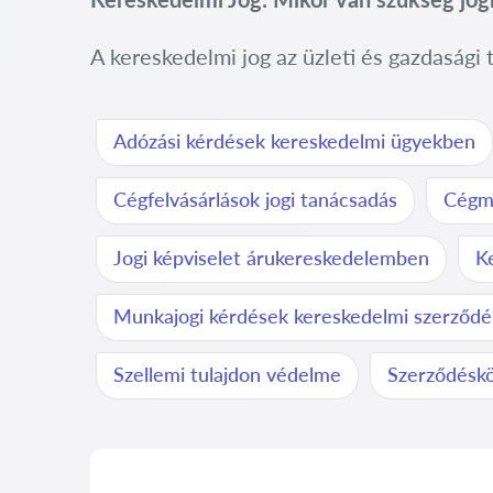
A kereskedelmi jog az üzleti és gazdasági
Adózási kérdések kereskedelmi ügyekben
Cégfelvásárlások jogi tanácsadás
Cégmű
Jogi képviselet árukereskedelemben
K
Munkajogi kérdések kereskedelmi szerződ
Szellemi tulajdon védelme
Szerződéskö