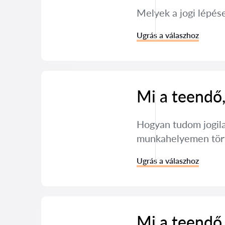
Melyek a jogi lépé
Ugrás a válaszhoz
Mi a teendő,
Hogyan tudom jogila
munkahelyemen tört
Ugrás a válaszhoz
Mi a teendő