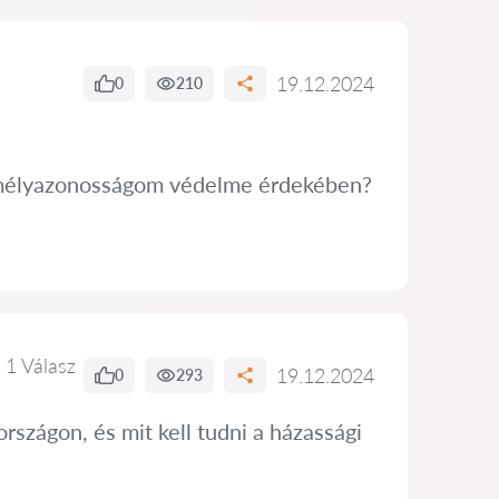
19.12.2024
0
210
zemélyazonosságom védelme érdekében?
1 Válasz
19.12.2024
0
293
szágon, és mit kell tudni a házassági