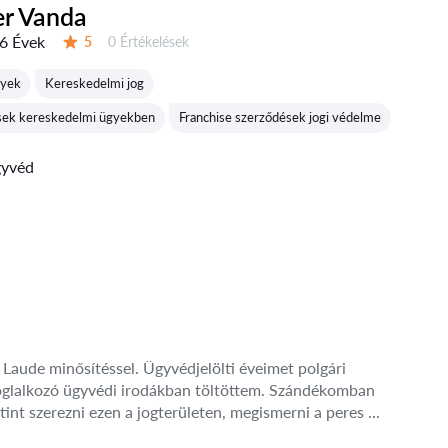
er Vanda
6 Évek
Értékelések:
5
0 Értékelések
Értékelés:
gyek
Kereskedelmi jog
sek kereskedelmi ügyekben
Franchise szerződések jogi védelme
gyvéd
aude minősítéssel. Ügyvédjelölti éveimet polgári
l foglalkozó ügyvédi irodákban töltöttem. Szándékomban
utint szerezni ezen a jogterületen, megismerni a peres ...