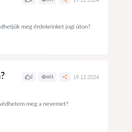
édhetjük meg érdekeinket jogi úton?
n?
19.12.2024
2
601
n védhetem meg a nevemet?