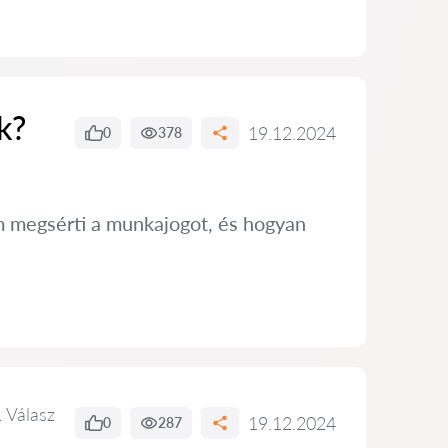
k?
19.12.2024
0
378
 megsérti a munkajogot, és hogyan
 Válasz
19.12.2024
0
287