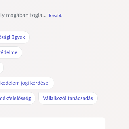
ly magában fogla...
Tovább
ósági ügyek
 védelme
kedelem jogi kérdései
mékfelelősség
Vállalkozói tanácsadás