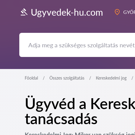
Ugyvedek-hu.com
GYŐR
Főoldal
Összes szolgáltatás
Kereskedelmi jog
Ügyvéd a Keresk
tanácsadás
Kereskedelmi Jog: Mikor van szükség jo