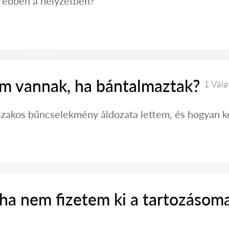
i ebben a helyzetben?
im vannak, ha bántalmaztak?
1 Vála
szakos bűncselekmény áldozata lettem, és hogyan 
 ha nem fizetem ki a tartozásom