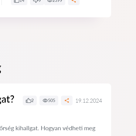
14
9
2399
g
gat?
19.12.2024
2
505
dőrség kihallgat. Hogyan védheti meg