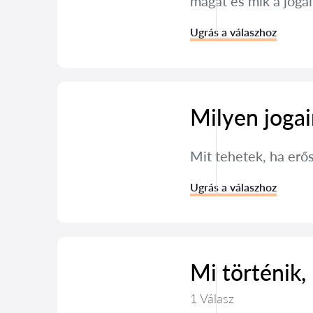
magát és mik a joga
Ugrás a válaszhoz
Milyen joga
Mit tehetek, ha erő
Ugrás a válaszhoz
Mi történik,
1 Válasz