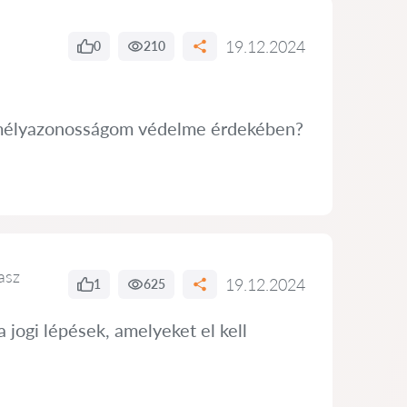
19.12.2024
0
210
zemélyazonosságom védelme érdekében?
asz
19.12.2024
1
625
a jogi lépések, amelyeket el kell