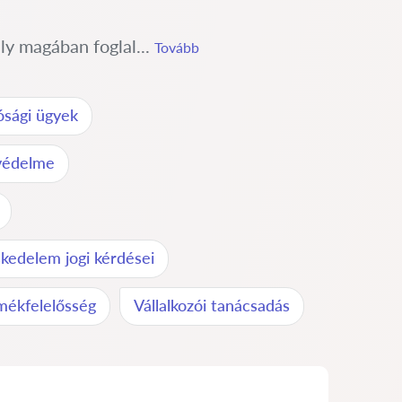
ly magában foglal...
Tovább
ósági ügyek
 védelme
kedelem jogi kérdései
mékfelelősség
Vállalkozói tanácsadás