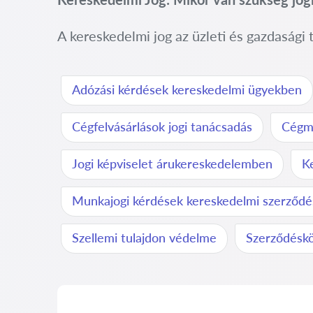
A kereskedelmi jog az üzleti és gazdasági
Adózási kérdések kereskedelmi ügyekben
Cégfelvásárlások jogi tanácsadás
Cégmű
Jogi képviselet árukereskedelemben
K
Munkajogi kérdések kereskedelmi szerződ
Szellemi tulajdon védelme
Szerződéskö