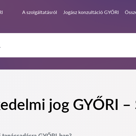
I
A szolgáltatásról
Jogász konzultáció GYŐRI
Össze
edelmi jog GYŐRI – S
gi tanácsadásra GYŐRI-ban?