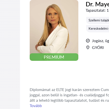
Dr. May
Tapasztalat:
1
Szellemi tulaj
Kereskedelmi 
Jogász, ü
GYŐRI
PREMIUM
Diplomámat az ELTE jogi karán szereztem Cum L
joggal, azon belül is ingatlan- és családjogga
állt a lehető legtöbb tapasztalatot, tudást és r
Tovább