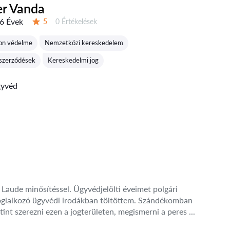
er Vanda
6 Évek
Értékelések:
5
0 Értékelések
Értékelés:
don védelme
Nemzetközi kereskedelem
szerződések
Kereskedelmi jog
gyvéd
aude minősítéssel. Ügyvédjelölti éveimet polgári
l foglalkozó ügyvédi irodákban töltöttem. Szándékomban
utint szerezni ezen a jogterületen, megismerni a peres ...