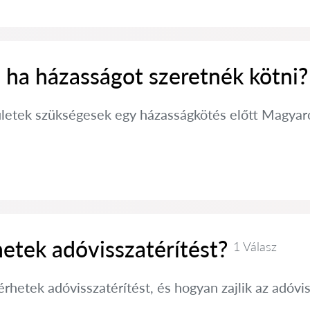
 ha házasságot szeretnék kötni?
ületek szükségesek egy házasságkötés előtt Magyaror
etek adóvisszatérítést?
1 Válasz
rhetek adóvisszatérítést, és hogyan zajlik az adóv