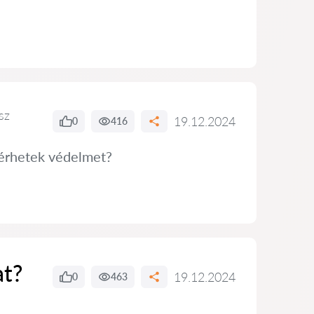
sz
19.12.2024
0
416
kérhetek védelmet?
at?
19.12.2024
0
463