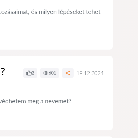
tozásaimat, és milyen lépéseket tehet
n?
19.12.2024
2
601
n védhetem meg a nevemet?