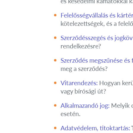
és késedelmi kamatokkal k
Felelősségvállalás és kártér
kötelezettségek, és a fele
Szerződésszegés és jogkö
rendelkezésre?
Szerződés megszűnése és 
meg a szerződés?
Vitarendezés:
Hogyan kerül
vagy bírósági út?
Alkalmazandó jog:
Melyik o
esetén.
Adatvédelem, titoktartás:
T