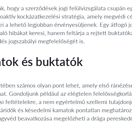
, hogy a szerződések jogi felülvizsgálata csupán e
roaktív kockázatkezelési stratégia, amely megvédi cé
kei a lehető legjobban érvényesüljenek. Egy átfogó jo
ó hibákat keresi, hanem feltárja a rejtett buktatóka
ődés jogszabályi megfelelőségét is.
atok és buktatók
ében számos olyan pont lehet, amely első ránézésr
t. Gondoljunk például az elégtelen felelősségkorlá
i feltételekre, a nem egyértelmű szellemi tulajdon
határidők és késedelmi kamatok pontatlan meghatáro
 ügyvéd beavatkozása megelőzheti a drága pereskedé