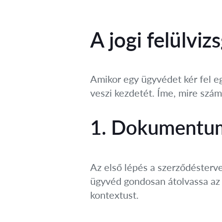
A jogi felülviz
Amikor egy ügyvédet kér fel eg
veszi kezdetét. Íme, mire szám
1. Dokumentumo
Az első lépés a szerződésterv
ügyvéd gondosan átolvassa az e
kontextust.