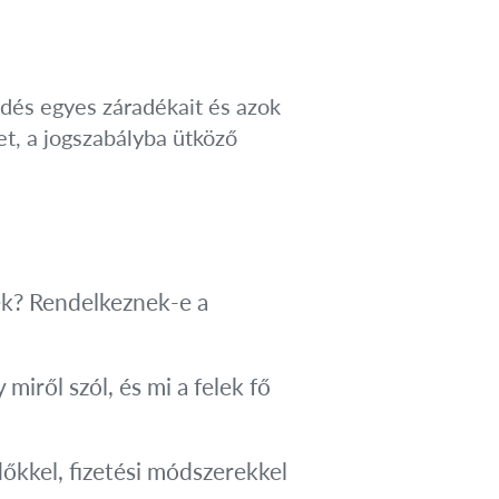
ődés egyes záradékait és azok
et, a jogszabályba ütköző
ek? Rendelkeznek-e a
iről szól, és mi a felek fő
dőkkel, fizetési módszerekkel