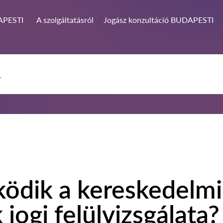
PESTI
A szolgáltatásról
Jogász konzultáció BUDAPESTI
ödik a kereskedelmi
jogi felülvizsgálata?