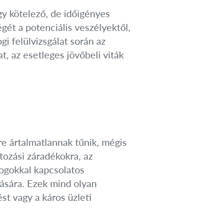
gy kötelező, de időigényes
gét a potenciális veszélyektől,
gi felülvizsgálat során az
t, az esetleges jövőbeli viták
e ártalmatlannak tűnik, mégis
tozási záradékokra, az
jogokkal kapcsolatos
zására. Ezek mind olyan
st vagy a káros üzleti