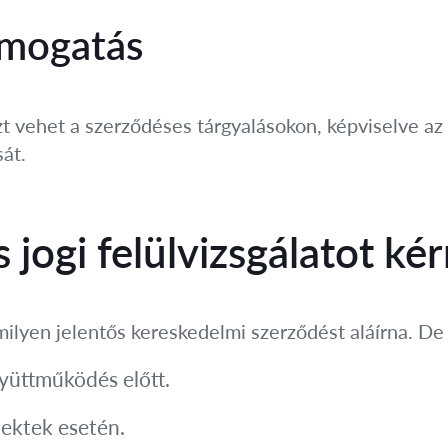
támogatás
 vehet a szerződéses tárgyalásokon, képviselve az 
át.
jogi felülvizsgálatot kér
milyen jelentős kereskedelmi szerződést aláírna. D
gyüttműködés előtt.
jektek esetén.