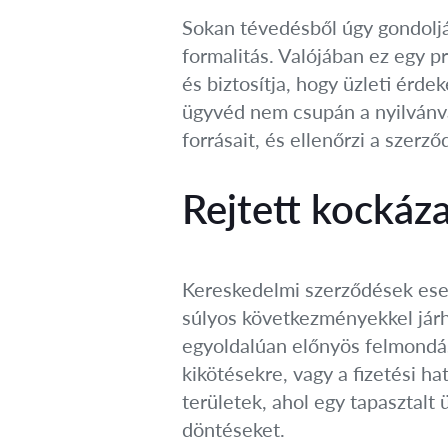
Sokan tévedésből úgy gondolják
formalitás. Valójában ez egy p
és biztosítja, hogy üzleti érde
ügyvéd nem csupán a nyilvánval
forrásait, és ellenőrzi a szerz
Rejtett kockáz
Kereskedelmi szerződések eset
súlyos következményekkel járha
egyoldalúan előnyös felmondás
kikötésekre, vagy a fizetési 
területek, ahol egy tapasztalt
döntéseket.