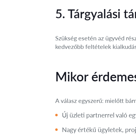
5. Tárgyalási 
Szükség esetén az ügyvéd részt
kedvezőbb feltételek kialkudás
Mikor érdemes 
A válasz egyszerű: mielőtt bár
Új üzleti partnerrel való e
Nagy értékű ügyletek, pro