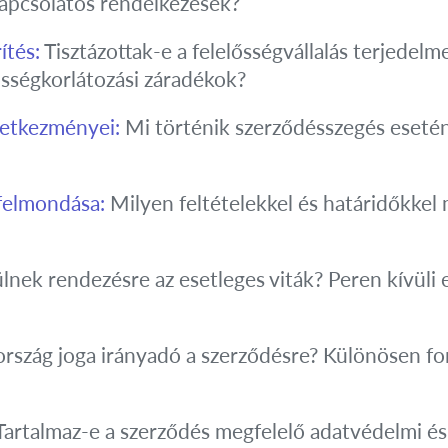
apcsolatos rendelkezések?
ítés:
Tisztázottak-e a felelősségvállalás terjedelme
lősségkorlátozási záradékok?
vetkezményei:
Mi történik szerződésszegés esetén
felmondása:
Milyen feltételekkel és határidőkkel
nek rendezésre az esetleges viták? Peren kívüli 
rszág joga irányadó a szerződésre? Különösen f
artalmaz-e a szerződés megfelelő adatvédelmi és 