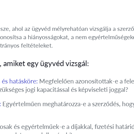
észe, ahol az ügyvéd mélyrehatóan vizsgálja a szerz
 azonosítsa a hiányosságokat, a nem egyértelműségek
rányos feltételeket.
 amiket egy ügyvéd vizsgál:
 és hatásköre:
Megfelelően azonosítottak-e a fel
kséges jogi kapacitással és képviseleti joggal?
:
Egyértelműen meghatározza-e a szerződés, hogy m
sak és egyértelműek-e a díjakkal, fizetési határi