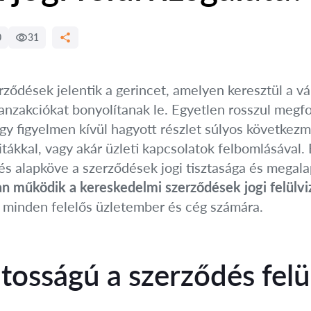
0
31
rződések jelentik a gerincet, amelyen keresztül a v
ranzakciókat bonyolítanak le. Egyetlen rosszul meg
egy figyelmen kívül hagyott részlet súlyos következ
ákkal, vagy akár üzleti kapcsolatok felbomlásával. E
dés alapköve a szerződések jogi tisztasága és megal
n működik a kereskedelmi szerződések jogi felülvi
 minden felelős üzletember és cég számára.
tosságú a szerződés felü