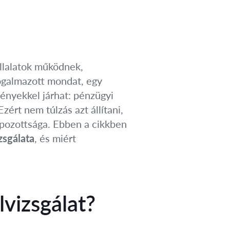
állalatok működnek,
fogalmazott mondat, egy
ményekkel járhat: pénzügyi
zért nem túlzás azt állítani,
apozottsága. Ebben a cikkben
zsgálata
, és miért
lvizsgálat?