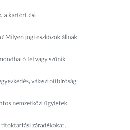
, a kártérítési
? Milyen jogi eszközök állnak
 mondható fel vagy szűnik
egyezkedés, választottbíróság
ontos nemzetközi ügyletek
titoktartási záradékokat,