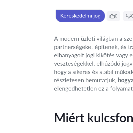
Kereskedelmi jog
0
A modern üzleti világban a sze
partnerségeket építenek, és t
elhanyagolt jogi kikötés vagy 
veszteségekkel, elhúzódó jogvit
hogy a sikeres és stabil műkö
részletesen bemutatjuk,
hogya
elengedhetetlen ez a folyamat
Miért kulcsfon