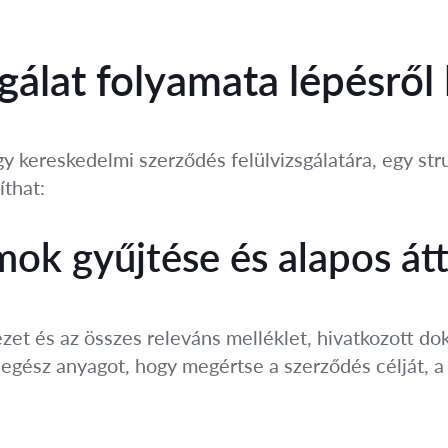
sgálat folyamata lépésről
y kereskedelmi szerződés felülvizsgálatára, egy str
íthat:
k gyűjtése és alapos átt
ezet és az összes releváns melléklet, hivatkozott 
gész anyagot, hogy megértse a szerződés célját, a f