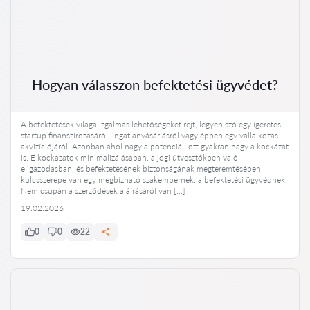
Hogyan válasszon befektetési ügyvédet?
A befektetések világa izgalmas lehetőségeket rejt, legyen szó egy ígéretes
startup finanszírozásáról, ingatlanvásárlásról vagy éppen egy vállalkozás
akvizíciójáról. Azonban ahol nagy a potenciál, ott gyakran nagy a kockázat
is. E kockázatok minimalizálásában, a jogi útvesztőkben való
eligazodásban, és befektetésének biztonságának megteremtésében
kulcsszerepe van egy megbízható szakembernek: a befektetési ügyvédnek.
Nem csupán a szerződések aláírásáról van […]
19.02.2026
0
0
22