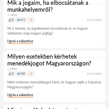
Mik a jogaim, ha elbocsátanak a
munkahelyemről?
1 Válasz
0
453
19.12.2024
Mi a teendő, ha jogellenesen bocsátanak el, és hogyan
védhetem meg magam jogilag?
Ugrás a válaszhoz
Milyen esetekben kérhetek
menedékjogot Magyarországon?
1 Válasz
0
180
19.12.2024
Miért érdemes menedékjogot kérni, és hogyan zajlik a folyamat
Magyarországon?
Ugrás a válaszhoz