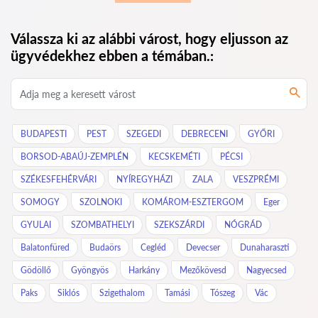
Válassza ki az alábbi várost, hogy eljusson az
ügyvédekhez ebben a témában.:
BUDAPESTI
PEST
SZEGEDI
DEBRECENI
GYŐRI
BORSOD-ABAÚJ-ZEMPLÉN
KECSKEMÉTI
PÉCSI
SZÉKESFEHÉRVÁRI
NYÍREGYHÁZI
ZALA
VESZPRÉMI
SOMOGY
SZOLNOKI
KOMÁROM-ESZTERGOM
Eger
GYULAI
SZOMBATHELYI
SZEKSZÁRDI
NÓGRÁD
Balatonfüred
Budaörs
Cegléd
Devecser
Dunaharaszti
Gödöllő
Gyöngyös
Harkány
Mezőkövesd
Nagyecsed
Paks
Siklós
Szigethalom
Tamási
Tószeg
Vác