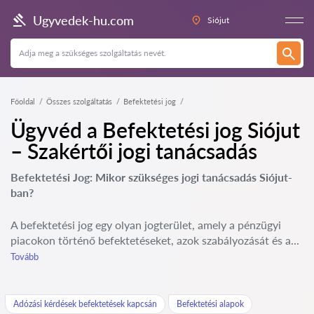
Ugyvedek-hu.com
Siójut
Főoldal
Összes szolgáltatás
Befektetési jog
Ügyvéd a Befektetési jog Siójut
– Szakértői jogi tanácsadás
Befektetési Jog: Mikor szükséges jogi tanácsadás Siójut-
ban?
A befektetési jog egy olyan jogterület, amely a pénzügyi
piacokon történő befektetéseket, azok szabályozását és a...
Tovább
Adózási kérdések befektetések kapcsán
Befektetési alapok