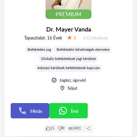
PREMIUM
Dr. Mayer Vanda
Tapasztalat:
16 Évek
Értékelések:
5
0 Értékelések
Értékelés:
Befektetési jog
Befektetési lehetőségek elemzése
Globális befektetések jogi kérdései
Adózási kérdések befektetések kapcsán
Jogász, ügyvéd
Siójut
Hívás
Írni
Írni
15
9
2401