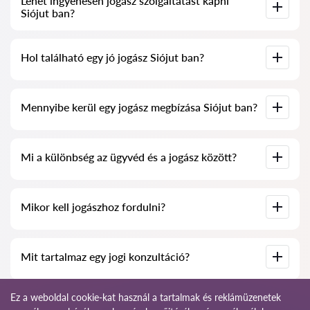
Lehet ingyenesen jogász szolgáltatást kapni
és felfelé (az árak a kérdés bonyolultságától és a válasz
Siójut ban?
formájától függően változhatnak).
Először fogalmazza meg kérdését világosan és tömören, majd
Hol található egy jó jogász Siójut ban?
próbálja meg feltenni. Ha nem bonyolult, és gyorsan lehet rá
válaszolni, a jogászok gyakran ingyenesen válaszolnak.
Azonban a konzultáció költségének meghatározása a jogász
hatáskörében marad.
Ezt megteheti a Ugyvedek-hu.com magyar jogászkereső
Mennyibe kerül egy jogász megbízása Siójut ban?
szolgáltatásán, teljesen ingyenesen. Fontos tudni, hogy a
kényelmes keresés és a szakemberekkel való
kapcsolatfelvétel ingyenes, míg a konzultáció és a
szakemberek szolgáltatásai esetleg költséggel járhatnak.
A jogászok szolgáltatásainak árai a munka mennyiségétől és
Mi a különbség az ügyvéd és a jogász között?
az ügy bonyolultságától függnek. Átlagosan a jogász
szolgáltatásai 20 000 HUF-tól kezdődnek. Válassza ki a
jelölteket értékelések és visszajelzések alapján. Sokuknak
vannak példái a végzett munkára!
Az ügyvéd büntetőeljárásokban eljárhat. A jogász
Mikor kell jogászhoz fordulni?
tevékenységi köre, ellentétben az ügyvédével, korlátozott. A
jogászok elsősorban polgári ügyekre specializálódtak; ezek
közé tartoznak a munkajogi viták, a követelésbehajtás, a
szerződések előkészítése, valamint a lakás- és földviták stb.
Mikor szükséges jogászhoz fordulni? Az emberek általában
Mit tartalmaz egy jogi konzultáció?
akkor döntenek a jogász felkeresése mellett, amikor
összetett problémáik vannak. A Siójut-ban a jogászok szakmai
segítségét gyakran kérik, amikor az ügy már bíróság előtt
vagy egy hatóságnál van, és nem úgy alakul, ahogy szeretnék.
A jogi magatartásra vonatkozó konzultáció magában foglalja a
Ez a weboldal cookie-kat használ a tartalmak és reklámüzenetek
Vagy még rosszabb – az ügy már el van veszítve. Ezért
helyzetek elemzését és a jogász ajánlásait a lehetséges