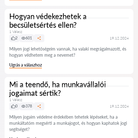
Hogyan védekezhetek a
becsületsértés ellen?
1 Válasz
2
601
19.12.2024
Milyen jogi lehetőségeim vannak, ha valaki megrágalmazott, és
hogyan védhetem meg a nevemet?
Ugrás a válaszhoz
Mi a teendő, ha munkavállalói
jogaimat sértik?
1 Válasz
0
378
19.12.2024
Milyen jogaim védelme érdekében tehetek lépéseket, ha a
munkáltatóm megsérti a munkajogot, és hogyan kaphatok jogi
segítséget?