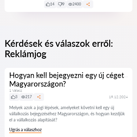
14
9
2400
Kérdések és válaszok erről:
Reklámjog
Hogyan kell bejegyezni egy új céget
Magyarországon?
1 Válasz
3
217
19.12.2024
Melyek azok a jogi lépések, amelyeket követni kell egy új
vállalkozás bejegyzéséhez Magyarországon, és hogyan kezdjük
el a vállalkozás alapítását?
Ugrás a válaszhoz