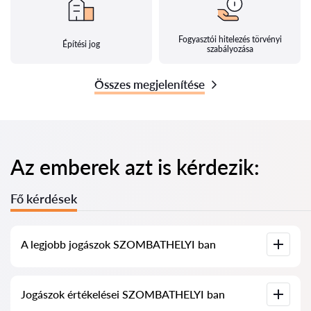
Fogyasztói hitelezés törvényi
Építési jog
szabályozása
Összes megjelenítése
Az emberek azt is kérdezik:
Fő kérdések
A legjobb jogászok SZOMBATHELYI ban
Összegyűjtöttük a legjobb jogászok listáját SZOMBATHELYI
Jogászok értékelései SZOMBATHELYI ban
ben, teljes információval. Árak, értékelések, telefonszám és
cím.