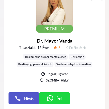
PREMIUM
Dr. Mayer Vanda
Tapasztalat:
16 Évek
Értékelések:
5
0 Értékelések
Értékelés:
Reklámozás és jogi megfelelőség
Reklámjog
Reklámjogi peres eljárások
Szellemi tulajdon és reklám
Jogász, ügyvéd
SZOMBATHELYI
Hívás
Írni
Írni