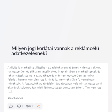
Milyen jogi korlátai vannak a reklámcélú
adatkezelésnek?
A digitális marketing világában az adatok aranyat érnek – de csak akkor,
ha jogszerűen és etikusan kezelik őket. Napjainkban a marketingesek és
reklámcégek számára az adatkezelés már nem egyszerűen technikai
feladat, hanem komplex jogi kihívás is, melynek súlya folyamatosan
növekszik. A fogyasztók adatvédelmi tudatossága, valamint a jogszabályi
elvárások szigorodása miatt létfontosságú pontosan érteni, **milyen jogi
[…]
10.03.2026
0
0
40