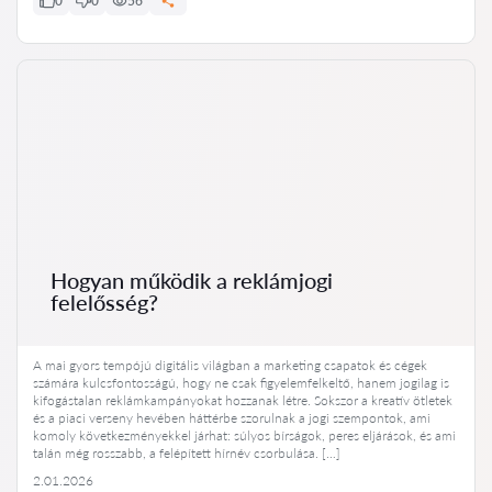
0
0
56
Hogyan működik a reklámjogi
felelősség?
A mai gyors tempójú digitális világban a marketing csapatok és cégek
számára kulcsfontosságú, hogy ne csak figyelemfelkeltő, hanem jogilag is
kifogástalan reklámkampányokat hozzanak létre. Sokszor a kreatív ötletek
és a piaci verseny hevében háttérbe szorulnak a jogi szempontok, ami
komoly következményekkel járhat: súlyos bírságok, peres eljárások, és ami
talán még rosszabb, a felépített hírnév csorbulása. […]
2.01.2026