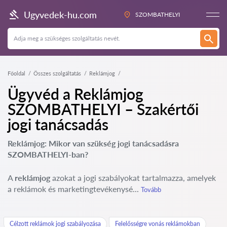
Ugyvedek-hu.com
SZOMBATHELYI
Főoldal
Összes szolgáltatás
Reklámjog
Ügyvéd a Reklámjog
SZOMBATHELYI – Szakértői
jogi tanácsadás
Reklámjog: Mikor van szükség jogi tanácsadásra
SZOMBATHELYI-ban?
A
reklámjog
azokat a jogi szabályokat tartalmazza, amelyek
a reklámok és marketingtevékenysé...
Tovább
Célzott reklámok jogi szabályozása
Felelősségre vonás reklámokban