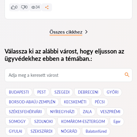
0
0
34
Összes cikkhez
Válassza ki az alábbi várost, hogy eljusson az
ügyvédekhez ebben a témában.:
BUDAPESTI
PEST
SZEGEDI
DEBRECENI
GYŐRI
BORSOD-ABAÚJ-ZEMPLÉN
KECSKEMÉTI
PÉCSI
SZÉKESFEHÉRVÁRI
NYÍREGYHÁZI
ZALA
VESZPRÉMI
SOMOGY
SZOLNOKI
KOMÁROM-ESZTERGOM
Eger
GYULAI
SZEKSZÁRDI
NÓGRÁD
Balatonfüred