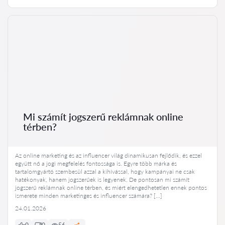
Mi számít jogszerű reklámnak online
térben?
Az online marketing és az influencer világ dinamikusan fejlődik, és ezzel
együtt nő a jogi megfelelés fontossága is. Egyre több márka és
tartalomgyártó szembesül azzal a kihívással, hogy kampányai ne csak
hatékonyak, hanem jogszerűek is legyenek. De pontosan mi számít
jogszerű reklámnak online térben, és miért elengedhetetlen ennek pontos
ismerete minden marketinges és influencer számára? […]
24.01.2026