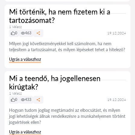
Mi történik, ha nem fizetem ki a
tartozásomat?
1 Válasz
0
463
19.12.2024
Milyen jogi következményekkel kell számolnom, ha nem
teljesítem a tartozásaimat, és milyen lépéseket tehet a hitelező?
Ugrás a válaszhoz
Mi a teendő, ha jogellenesen
kirúgtak?
1 Válasz
0
433
19.12.2024
Hogyan tudom jogilag megtámadni az elbocsátást, és milyen
jogi lehetőségek állnak rendelkezésre a munkahelyemen történt
jogsértések ellen?
Ugrás a válaszhoz