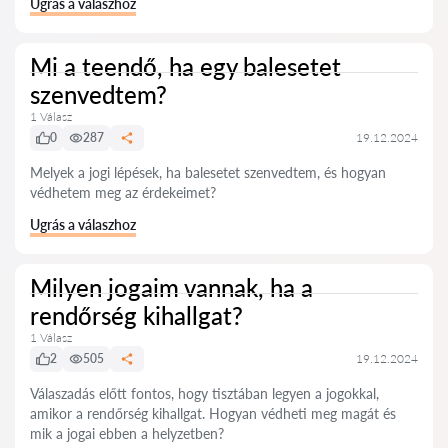
Ugrás a válaszhoz
Mi a teendő, ha egy balesetet
szenvedtem?
1 Válasz
0
287
19.12.2024
Melyek a jogi lépések, ha balesetet szenvedtem, és hogyan
védhetem meg az érdekeimet?
Ugrás a válaszhoz
Milyen jogaim vannak, ha a
rendőrség kihallgat?
1 Válasz
2
505
19.12.2024
Válaszadás előtt fontos, hogy tisztában legyen a jogokkal,
amikor a rendőrség kihallgat. Hogyan védheti meg magát és
mik a jogai ebben a helyzetben?