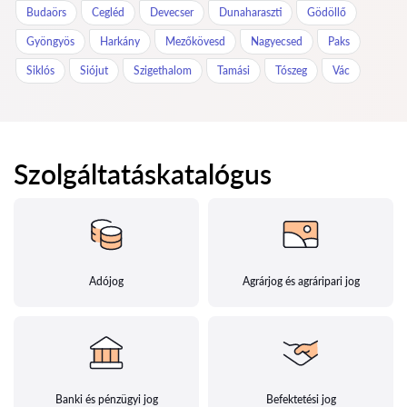
Budaörs
Cegléd
Devecser
Dunaharaszti
Gödöllő
Gyöngyös
Harkány
Mezőkövesd
Nagyecsed
Paks
Siklós
Siójut
Szigethalom
Tamási
Tószeg
Vác
Szolgáltatáskatalógus
Adójog
Agrárjog és agráripari jog
Banki és pénzügyi jog
Befektetési jog