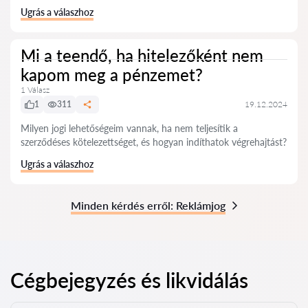
Ugrás a válaszhoz
Mi a teendő, ha hitelezőként nem
kapom meg a pénzemet?
1 Válasz
1
311
19.12.2024
Milyen jogi lehetőségeim vannak, ha nem teljesítik a
szerződéses kötelezettséget, és hogyan indíthatok végrehajtást?
Ugrás a válaszhoz
Minden kérdés erről: Reklámjog
Cégbejegyzés és likvidálás