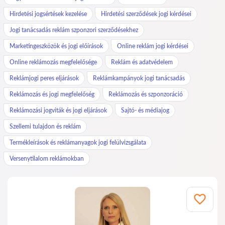
Hirdetési jogsértések kezelése
Hirdetési szerződések jogi kérdései
Jogi tanácsadás reklám szponzori szerződésekhez
Marketingeszközök és jogi előírások
Online reklám jogi kérdései
Online reklámozás megfelelősége
Reklám és adatvédelem
Reklámjogi peres eljárások
Reklámkampányok jogi tanácsadás
Reklámozás és jogi megfelelőség
Reklámozás és szponzoráció
Reklámozási jogviták és jogi eljárások
Sajtó- és médiajog
Szellemi tulajdon és reklám
Termékleírások és reklámanyagok jogi felülvizsgálata
Versenytilalom reklámokban