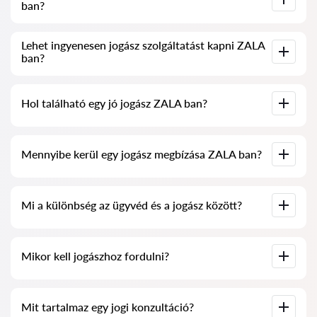
ban?
lehetőség manipulálni azokat.
A jogászok konzultációja ZALA ban 20 000 HUF-tól kezdődik
Lehet ingyenesen jogász szolgáltatást kapni ZALA
és felfelé (az árak a kérdés bonyolultságától és a válasz
ban?
formájától függően változhatnak).
Először fogalmazza meg kérdését világosan és tömören, majd
Hol található egy jó jogász ZALA ban?
próbálja meg feltenni. Ha nem bonyolult, és gyorsan lehet rá
válaszolni, a jogászok gyakran ingyenesen válaszolnak.
Azonban a konzultáció költségének meghatározása a jogász
hatáskörében marad.
Ezt megteheti a Ugyvedek-hu.com magyar jogászkereső
Mennyibe kerül egy jogász megbízása ZALA ban?
szolgáltatásán, teljesen ingyenesen. Fontos tudni, hogy a
kényelmes keresés és a szakemberekkel való
kapcsolatfelvétel ingyenes, míg a konzultáció és a
szakemberek szolgáltatásai esetleg költséggel járhatnak.
A jogászok szolgáltatásainak árai a munka mennyiségétől és
Mi a különbség az ügyvéd és a jogász között?
az ügy bonyolultságától függnek. Átlagosan a jogász
szolgáltatásai 20 000 HUF-tól kezdődnek. Válassza ki a
jelölteket értékelések és visszajelzések alapján. Sokuknak
vannak példái a végzett munkára!
Az ügyvéd büntetőeljárásokban eljárhat. A jogász
Mikor kell jogászhoz fordulni?
tevékenységi köre, ellentétben az ügyvédével, korlátozott. A
jogászok elsősorban polgári ügyekre specializálódtak; ezek
közé tartoznak a munkajogi viták, a követelésbehajtás, a
szerződések előkészítése, valamint a lakás- és földviták stb.
Mikor szükséges jogászhoz fordulni? Az emberek általában
Mit tartalmaz egy jogi konzultáció?
akkor döntenek a jogász felkeresése mellett, amikor