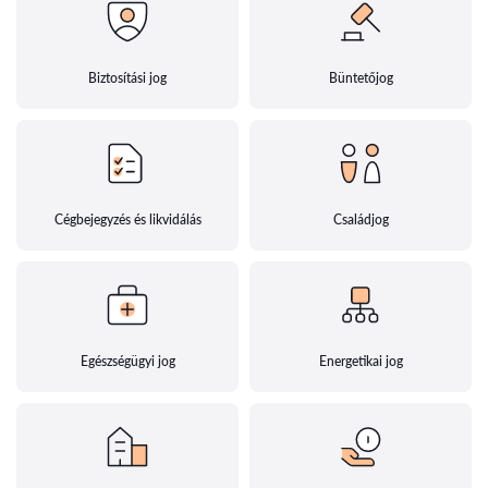
Biztosítási jog
Büntetőjog
Cégbejegyzés és likvidálás
Családjog
Egészségügyi jog
Energetikai jog