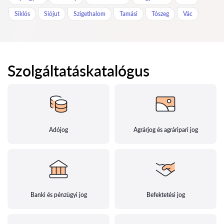
Siklós
Siójut
Szigethalom
Tamási
Tószeg
Vác
Szolgáltatáskatalógus
Adójog
Agrárjog és agráripari jog
Banki és pénzügyi jog
Befektetési jog