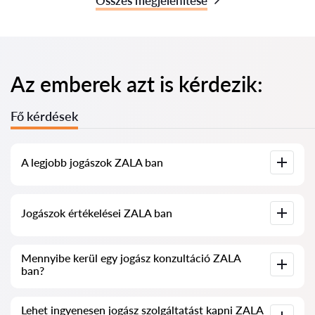
Összes megjelenítése
Az emberek azt is kérdezik:
Fő kérdések
A legjobb jogászok ZALA ban
Összegyűjtöttük a legjobb jogászok listáját ZALA ben, teljes
Jogászok értékelései ZALA ban
információval. Árak, értékelések, telefonszám és cím.
Szolgáltatásunkban valós értékeléseket gyűjtöttünk össze a
Mennyibe kerül egy jogász konzultáció ZALA
jogászokról, nem töröljük a negatív véleményeket, és nincs
ban?
lehetőség manipulálni azokat.
A jogászok konzultációja ZALA ban 20 000 HUF-tól kezdődik
Lehet ingyenesen jogász szolgáltatást kapni ZALA
és felfelé (az árak a kérdés bonyolultságától és a válasz