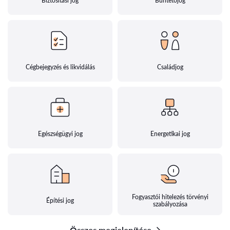
Biztosítási jog
Büntetőjog
Cégbejegyzés és likvidálás
Családjog
Egészségügyi jog
Energetikai jog
Fogyasztói hitelezés törvényi
Építési jog
szabályozása