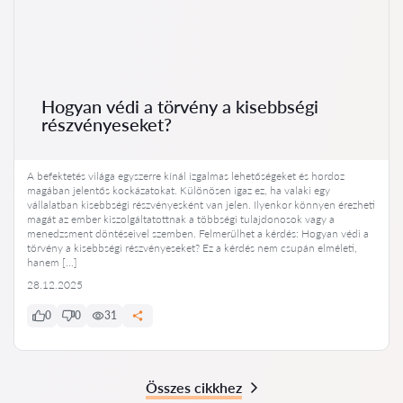
Hogyan védi a törvény a kisebbségi
részvényeseket?
A befektetés világa egyszerre kínál izgalmas lehetőségeket és hordoz
magában jelentős kockázatokat. Különösen igaz ez, ha valaki egy
vállalatban kisebbségi részvényesként van jelen. Ilyenkor könnyen érezheti
magát az ember kiszolgáltatottnak a többségi tulajdonosok vagy a
menedzsment döntéseivel szemben. Felmerülhet a kérdés: Hogyan védi a
törvény a kisebbségi részvényeseket? Ez a kérdés nem csupán elméleti,
hanem […]
28.12.2025
0
0
31
Összes cikkhez