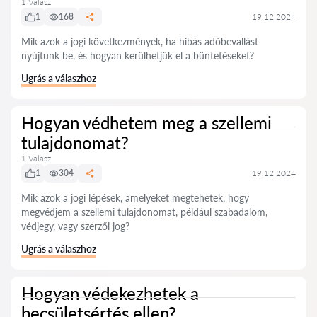
1 Válasz
1
168
19.12.2024
Mik azok a jogi következmények, ha hibás adóbevallást
nyújtunk be, és hogyan kerülhetjük el a büntetéseket?
Ugrás a válaszhoz
Hogyan védhetem meg a szellemi
tulajdonomat?
1 Válasz
1
304
19.12.2024
Mik azok a jogi lépések, amelyeket megtehetek, hogy
megvédjem a szellemi tulajdonomat, például szabadalom,
védjegy, vagy szerzői jog?
Ugrás a válaszhoz
Hogyan védekezhetek a
becsületsértés ellen?