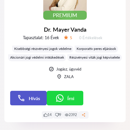
PREMIUM
Dr. Mayer Vanda
Tapasztalat:
16 Évek
Értékelések:
5
0 Értékelések
Értékelés:
Kisebbségi részvényesi jogok védelme
Korporatív peres eljárások
Akcionári jogi védelmi intézkedések
Részvényesi viták jogi képviselete
Jogász, ügyvéd
ZALA
Hívás
Írni
Írni
14
9
2392