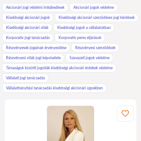
Akcionári jogi védelmi intézkedések
Akcionári jogok védelme
Kisebbségi akcionári jogok
Kisebbségi akcionári szerződéses jogi kérdések
Kisebbségi akcionári viták
Kisebbségi jogok a vállalatokban
Korporatív jogi tanácsadás
Korporatív peres eljárások
Részvényesek jogainak érvényesítése
Részvényesi szerződések
Részvényesi viták jogi képviselete
Szavazati jogok védelme
Társaságok közötti jogviták kisebbségi akcionári érdekek védelme
Vállalati jogi tanácsadás
Vállalatirányítási tanácsadás kisebbségi akcionári ügyekben