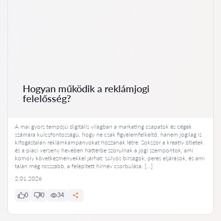
Hogyan működik a reklámjogi
felelősség?
A mai gyors tempójú digitális világban a marketing csapatok és cégek
számára kulcsfontosságú, hogy ne csak figyelemfelkeltő, hanem jogilag is
kifogástalan reklámkampányokat hozzanak létre. Sokszor a kreatív ötletek
és a piaci verseny hevében háttérbe szorulnak a jogi szempontok, ami
komoly következményekkel járhat: súlyos bírságok, peres eljárások, és ami
talán még rosszabb, a felépített hírnév csorbulása. […]
2.01.2026
0
0
34