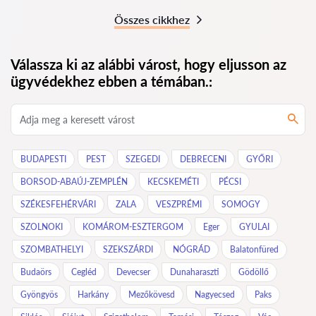
Összes cikkhez
Válassza ki az alábbi várost, hogy eljusson az
ügyvédekhez ebben a témában.:
BUDAPESTI
PEST
SZEGEDI
DEBRECENI
GYŐRI
BORSOD-ABAÚJ-ZEMPLÉN
KECSKEMÉTI
PÉCSI
SZÉKESFEHÉRVÁRI
ZALA
VESZPRÉMI
SOMOGY
SZOLNOKI
KOMÁROM-ESZTERGOM
Eger
GYULAI
SZOMBATHELYI
SZEKSZÁRDI
NÓGRÁD
Balatonfüred
Budaörs
Cegléd
Devecser
Dunaharaszti
Gödöllő
Gyöngyös
Harkány
Mezőkövesd
Nagyecsed
Paks