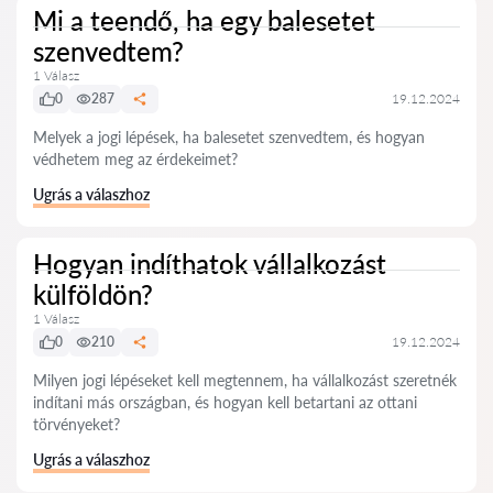
Mi a teendő, ha egy balesetet
szenvedtem?
1 Válasz
0
287
19.12.2024
Melyek a jogi lépések, ha balesetet szenvedtem, és hogyan
védhetem meg az érdekeimet?
Ugrás a válaszhoz
Hogyan indíthatok vállalkozást
külföldön?
1 Válasz
0
210
19.12.2024
Milyen jogi lépéseket kell megtennem, ha vállalkozást szeretnék
indítani más országban, és hogyan kell betartani az ottani
törvényeket?
Ugrás a válaszhoz