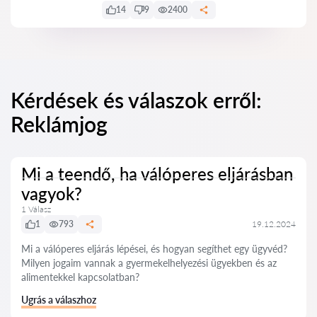
14
9
2400
Kérdések és válaszok erről:
Reklámjog
Mi a teendő, ha válóperes eljárásban
vagyok?
1 Válasz
1
793
19.12.2024
Mi a válóperes eljárás lépései, és hogyan segíthet egy ügyvéd?
Milyen jogaim vannak a gyermekelhelyezési ügyekben és az
alimentekkel kapcsolatban?
Ugrás a válaszhoz