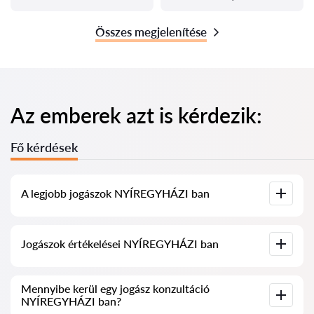
Összes megjelenítése
Az emberek azt is kérdezik:
Fő kérdések
A legjobb jogászok NYÍREGYHÁZI ban
Összegyűjtöttük a legjobb jogászok listáját NYÍREGYHÁZI
Jogászok értékelései NYÍREGYHÁZI ban
ben, teljes információval. Árak, értékelések, telefonszám és
cím.
Szolgáltatásunkban valós értékeléseket gyűjtöttünk össze a
Mennyibe kerül egy jogász konzultáció
jogászokról, nem töröljük a negatív véleményeket, és nincs
NYÍREGYHÁZI ban?
lehetőség manipulálni azokat.