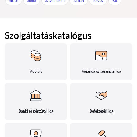
Siklós
Siójut
Szigethalom
Tamási
Tószeg
Vác
Szolgáltatáskatalógus
Adójog
Agrárjog és agráripari jog
Banki és pénzügyi jog
Befektetési jog