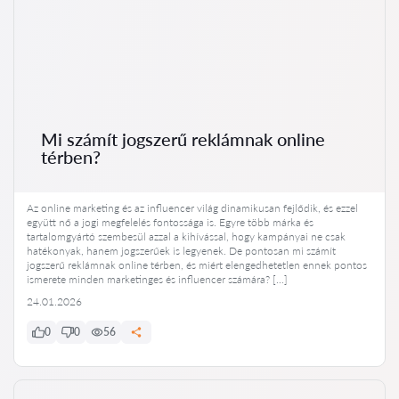
Mi számít jogszerű reklámnak online
térben?
Az online marketing és az influencer világ dinamikusan fejlődik, és ezzel
együtt nő a jogi megfelelés fontossága is. Egyre több márka és
tartalomgyártó szembesül azzal a kihívással, hogy kampányai ne csak
hatékonyak, hanem jogszerűek is legyenek. De pontosan mi számít
jogszerű reklámnak online térben, és miért elengedhetetlen ennek pontos
ismerete minden marketinges és influencer számára? […]
24.01.2026
0
0
56