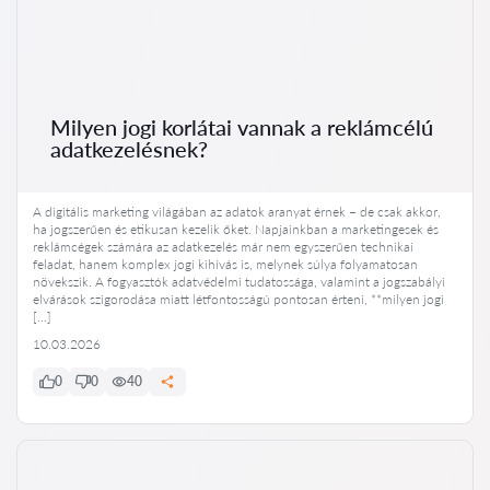
Milyen jogi korlátai vannak a reklámcélú
adatkezelésnek?
A digitális marketing világában az adatok aranyat érnek – de csak akkor,
ha jogszerűen és etikusan kezelik őket. Napjainkban a marketingesek és
reklámcégek számára az adatkezelés már nem egyszerűen technikai
feladat, hanem komplex jogi kihívás is, melynek súlya folyamatosan
növekszik. A fogyasztók adatvédelmi tudatossága, valamint a jogszabályi
elvárások szigorodása miatt létfontosságú pontosan érteni, **milyen jogi
[…]
10.03.2026
0
0
40