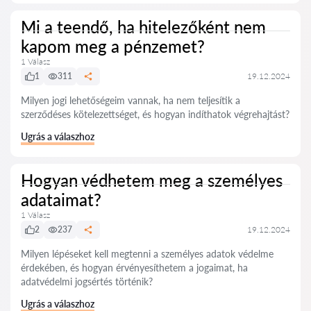
Mi a teendő, ha hitelezőként nem
kapom meg a pénzemet?
1 Válasz
1
311
19.12.2024
Milyen jogi lehetőségeim vannak, ha nem teljesítik a
szerződéses kötelezettséget, és hogyan indíthatok végrehajtást?
Ugrás a válaszhoz
Hogyan védhetem meg a személyes
adataimat?
1 Válasz
2
237
19.12.2024
Milyen lépéseket kell megtenni a személyes adatok védelme
érdekében, és hogyan érvényesíthetem a jogaimat, ha
adatvédelmi jogsértés történik?
Ugrás a válaszhoz