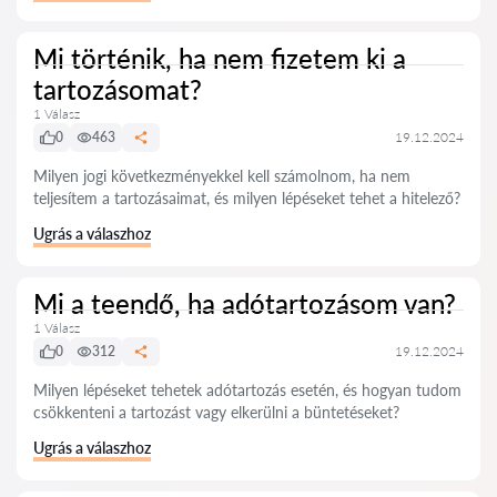
Mi történik, ha nem fizetem ki a
tartozásomat?
1 Válasz
0
463
19.12.2024
Milyen jogi következményekkel kell számolnom, ha nem
teljesítem a tartozásaimat, és milyen lépéseket tehet a hitelező?
Ugrás a válaszhoz
Mi a teendő, ha adótartozásom van?
1 Válasz
0
312
19.12.2024
Milyen lépéseket tehetek adótartozás esetén, és hogyan tudom
csökkenteni a tartozást vagy elkerülni a büntetéseket?
Ugrás a válaszhoz