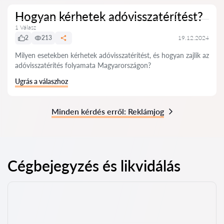
Hogyan kérhetek adóvisszatérítést?
1 Válasz
2
213
19.12.2024
Milyen esetekben kérhetek adóvisszatérítést, és hogyan zajlik az
adóvisszatérítés folyamata Magyarországon?
Ugrás a válaszhoz
Minden kérdés erről: Reklámjog
Cégbejegyzés és likvidálás