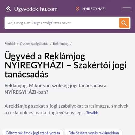
Ugyvedek-hu.com
NYÍREGYHÁZI
Főoldal
Összes szolgáltatás
Reklámjog
Ügyvéd a Reklámjog
NYÍREGYHÁZI – Szakértői jogi
tanácsadás
Reklámjog: Mikor van szükség jogi tanácsadásra
NYÍREGYHÁZI-ban?
A
reklámjog
azokat a jogi szabályokat tartalmazza, amelyek
a reklámok és marketingtevékenység...
Tovább
Célzott reklámok jogi szabályozása
Felelősségre vonás reklámokban