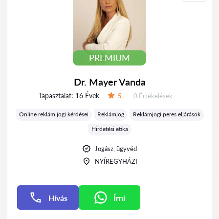
PREMIUM
Dr. Mayer Vanda
Tapasztalat:
16 Évek
Értékelések:
5
0 Értékelések
Értékelés:
Online reklám jogi kérdései
Reklámjog
Reklámjogi peres eljárások
Hirdetési etika
Jogász, ügyvéd
NYÍREGYHÁZI
Hívás
Írni
Írni