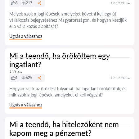
3
217
19.12.2024
Melyek azok a jogi lépések, amelyeket követni kell egy új
vállalkozás bejegyzéséhez Magyarországon, és hogyan kezdjük
el a vállalkozás alapítását?
Ugrás a válaszhoz
Mi a teendő, ha örököltem egy
ingatlant?
1 Válasz
1
625
19.12.2024
Hogyan zajlik az öröklési folyamat, ha ingatlant örököltünk, és
mik azok a jogi lépések, amelyeket el kell végezni?
Ugrás a válaszhoz
Mi a teendő, ha hitelezőként nem
kapom meg a pénzemet?