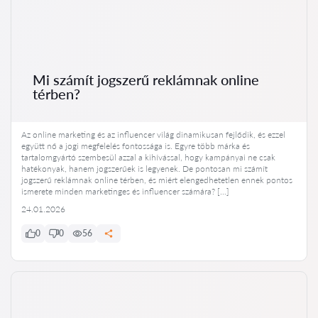
Mi számít jogszerű reklámnak online
térben?
Az online marketing és az influencer világ dinamikusan fejlődik, és ezzel
együtt nő a jogi megfelelés fontossága is. Egyre több márka és
tartalomgyártó szembesül azzal a kihívással, hogy kampányai ne csak
hatékonyak, hanem jogszerűek is legyenek. De pontosan mi számít
jogszerű reklámnak online térben, és miért elengedhetetlen ennek pontos
ismerete minden marketinges és influencer számára? […]
24.01.2026
0
0
56