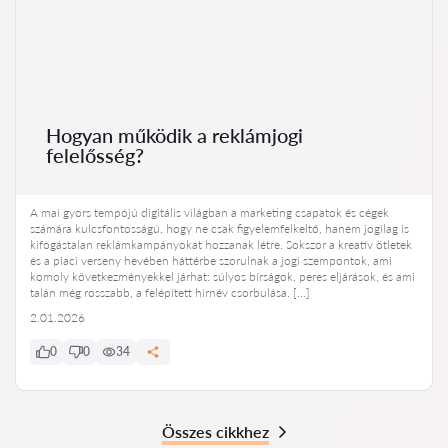
Hogyan működik a reklámjogi
felelősség?
A mai gyors tempójú digitális világban a marketing csapatok és cégek
számára kulcsfontosságú, hogy ne csak figyelemfelkeltő, hanem jogilag is
kifogástalan reklámkampányokat hozzanak létre. Sokszor a kreatív ötletek
és a piaci verseny hevében háttérbe szorulnak a jogi szempontok, ami
komoly következményekkel járhat: súlyos bírságok, peres eljárások, és ami
talán még rosszabb, a felépített hírnév csorbulása. […]
2.01.2026
0
0
34
Összes cikkhez