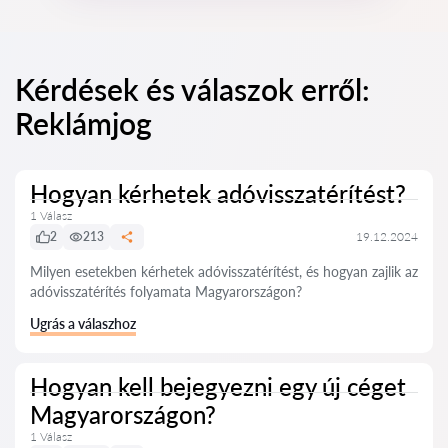
Kérdések és válaszok erről:
Reklámjog
Hogyan kérhetek adóvisszatérítést?
1 Válasz
2
213
19.12.2024
Milyen esetekben kérhetek adóvisszatérítést, és hogyan zajlik az
adóvisszatérítés folyamata Magyarországon?
Ugrás a válaszhoz
Hogyan kell bejegyezni egy új céget
Magyarországon?
1 Válasz