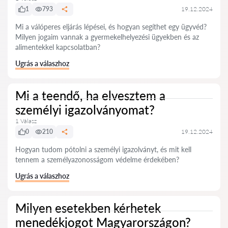
1
793
19.12.2024
Mi a válóperes eljárás lépései, és hogyan segíthet egy ügyvéd?
Milyen jogaim vannak a gyermekelhelyezési ügyekben és az
alimentekkel kapcsolatban?
Ugrás a válaszhoz
Mi a teendő, ha elvesztem a
személyi igazolványomat?
1 Válasz
0
210
19.12.2024
Hogyan tudom pótolni a személyi igazolványt, és mit kell
tennem a személyazonosságom védelme érdekében?
Ugrás a válaszhoz
Milyen esetekben kérhetek
menedékjogot Magyarországon?