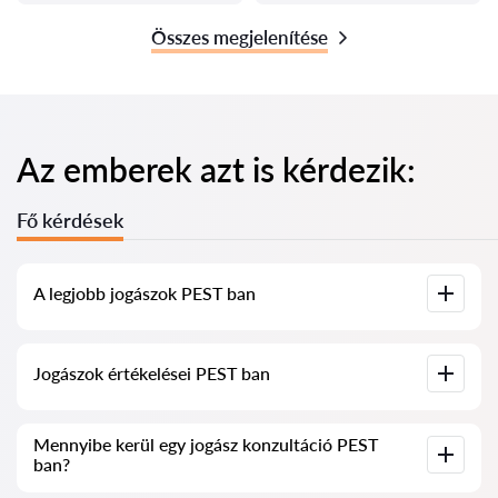
Összes megjelenítése
Az emberek azt is kérdezik:
Fő kérdések
A legjobb jogászok PEST ban
Összegyűjtöttük a legjobb jogászok listáját PEST ben, teljes
Jogászok értékelései PEST ban
információval. Árak, értékelések, telefonszám és cím.
Szolgáltatásunkban valós értékeléseket gyűjtöttünk össze a
Mennyibe kerül egy jogász konzultáció PEST
jogászokról, nem töröljük a negatív véleményeket, és nincs
ban?
lehetőség manipulálni azokat.