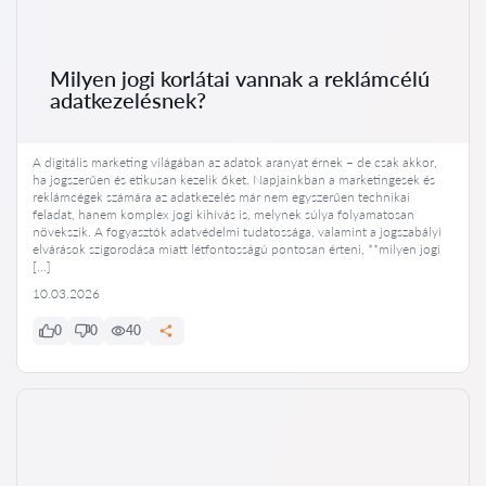
Milyen jogi korlátai vannak a reklámcélú
adatkezelésnek?
A digitális marketing világában az adatok aranyat érnek – de csak akkor,
ha jogszerűen és etikusan kezelik őket. Napjainkban a marketingesek és
reklámcégek számára az adatkezelés már nem egyszerűen technikai
feladat, hanem komplex jogi kihívás is, melynek súlya folyamatosan
növekszik. A fogyasztók adatvédelmi tudatossága, valamint a jogszabályi
elvárások szigorodása miatt létfontosságú pontosan érteni, **milyen jogi
[…]
10.03.2026
0
0
40