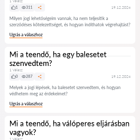
1 Válasz
1
311
19.12.2024
Milyen jogi lehetőségeim vannak, ha nem teljesítik a
szerződéses kötelezettséget, és hogyan indíthatok végrehajtást?
Ugrás a válaszhoz
Mi a teendő, ha egy balesetet
szenvedtem?
1 Válasz
0
287
19.12.2024
Melyek a jogi lépések, ha balesetet szenvedtem, és hogyan
védhetem meg az érdekeimet?
Ugrás a válaszhoz
Mi a teendő, ha válóperes eljárásban
vagyok?
1 Válasz