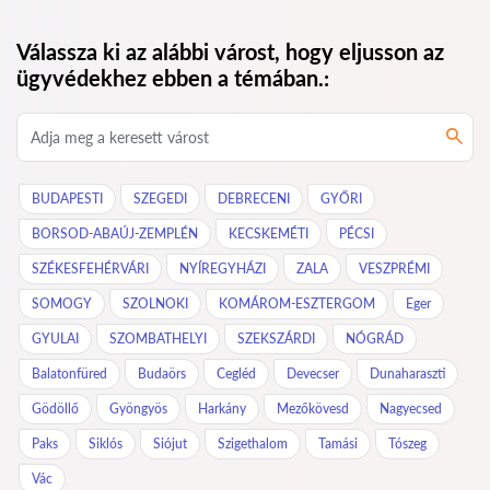
Válassza ki az alábbi várost, hogy eljusson az
ügyvédekhez ebben a témában.:
BUDAPESTI
SZEGEDI
DEBRECENI
GYŐRI
BORSOD-ABAÚJ-ZEMPLÉN
KECSKEMÉTI
PÉCSI
SZÉKESFEHÉRVÁRI
NYÍREGYHÁZI
ZALA
VESZPRÉMI
SOMOGY
SZOLNOKI
KOMÁROM-ESZTERGOM
Eger
GYULAI
SZOMBATHELYI
SZEKSZÁRDI
NÓGRÁD
Balatonfüred
Budaörs
Cegléd
Devecser
Dunaharaszti
Gödöllő
Gyöngyös
Harkány
Mezőkövesd
Nagyecsed
Paks
Siklós
Siójut
Szigethalom
Tamási
Tószeg
Vác