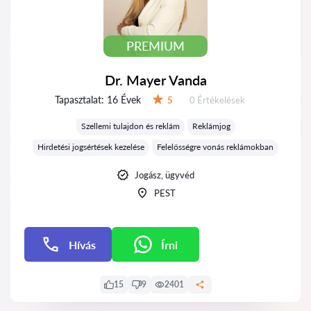
PREMIUM
Dr. Mayer Vanda
Tapasztalat:
16 Évek
Értékelések:
5
0 Értékelések
Értékelés:
Szellemi tulajdon és reklám
Reklámjog
Hirdetési jogsértések kezelése
Felelősségre vonás reklámokban
Jogász, ügyvéd
PEST
Hívás
Írni
Írni
15
9
2401