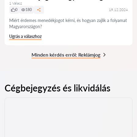
1 Válasz
0
180
19.12.2024
Miért érdemes menedékjogot kérni, és hogyan zajlik a folyamat
Magyarországon?
Ugrás a válaszhoz
Minden kérdés erről: Reklámjog
Cégbejegyzés és likvidálás