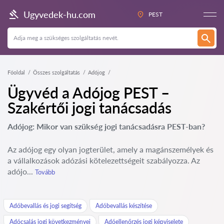
Ugyvedek-hu.com
PEST
Főoldal
Összes szolgáltatás
Adójog
Ügyvéd a Adójog PEST –
Szakértői jogi tanácsadás
Adójog: Mikor van szükség jogi tanácsadásra PEST-ban?
Az adójog egy olyan jogterület, amely a magánszemélyek és
a vállalkozások adózási kötelezettségeit szabályozza. Az
adójo...
Tovább
Adóbevallás és jogi segítség
Adóbevallás készítése
Adócsalás jogi következményei
Adóellenőrzés jogi képviselete