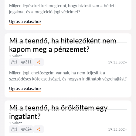
Milyen lépéseket kell megtenni, hogy biztosítsam a bérleti
jogaimat és a megfelelő jogi védelmet?
Ugrás a válaszhoz
Mi a teendő, ha hitelezőként nem
kapom meg a pénzemet?
1 Válasz
1
311
19.12.2024
Milyen jogi lehetőségeim vannak, ha nem teljesítik a
szerződéses kötelezettséget, és hogyan indíthatok végrehajtást?
Ugrás a válaszhoz
Mi a teendő, ha örököltem egy
ingatlant?
1 Válasz
1
624
19.12.2024