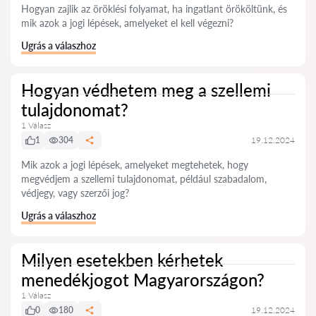
Hogyan zajlik az öröklési folyamat, ha ingatlant örököltünk, és
mik azok a jogi lépések, amelyeket el kell végezni?
Ugrás a válaszhoz
Hogyan védhetem meg a szellemi
tulajdonomat?
1 Válasz
1
304
19.12.2024
Mik azok a jogi lépések, amelyeket megtehetek, hogy
megvédjem a szellemi tulajdonomat, például szabadalom,
védjegy, vagy szerzői jog?
Ugrás a válaszhoz
Milyen esetekben kérhetek
menedékjogot Magyarországon?
1 Válasz
0
180
19.12.2024