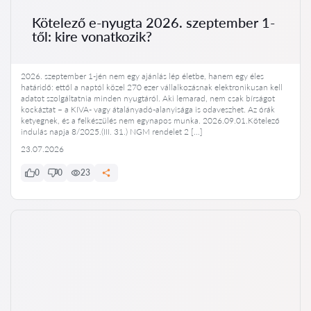
Kötelező e-nyugta 2026. szeptember 1-
től: kire vonatkozik?
2026. szeptember 1-jén nem egy ajánlás lép életbe, hanem egy éles
határidő: ettől a naptól közel 270 ezer vállalkozásnak elektronikusan kell
adatot szolgáltatnia minden nyugtáról. Aki lemarad, nem csak bírságot
kockáztat – a KIVA- vagy átalányadó-alanyisága is odaveszhet. Az órák
ketyegnek, és a felkészülés nem egynapos munka. 2026.09.01.Kötelező
indulás napja 8/2025.(III. 31.) NGM rendelet 2 […]
23.07.2026
0
0
23