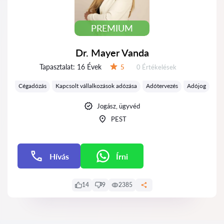
PREMIUM
Dr. Mayer Vanda
Tapasztalat:
16 Évek
Értékelések:
5
0 Értékelések
Értékelés:
Cégadózás
Kapcsolt vállalkozások adózása
Adótervezés
Adójog
Jogász, ügyvéd
PEST
Hívás
Írni
Írni
14
9
2385