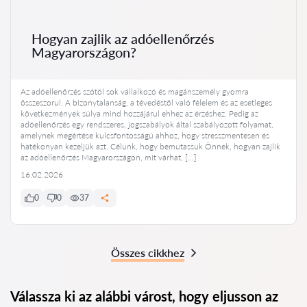
Hogyan zajlik az adóellenőrzés
Magyarországon?
Az adóellenőrzés szótól sok vállalkozó és magánszemély gyomra
összeszorul. A bizonytalanság, a tévedéstől való félelem és az esetleges
következmények súlya mind hozzájárul ehhez az érzéshez. Pedig az
adóellenőrzés egy rendszeres, jogszabályok által szabályozott folyamat,
amelynek megértése kulcsfontosságú ahhoz, hogy stresszmentesen és
hatékonyan kezeljük azt. Célunk, hogy bemutassuk Önnek, hogyan zajlik
az adóellenőrzés Magyarországon, mit várhat, […]
16.02.2026
0
0
37
Összes cikkhez
Válassza ki az alábbi várost, hogy eljusson az