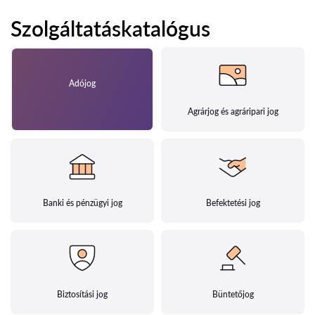
Szolgáltatáskatalógus
Adójog
Agrárjog és agráripari jog
Banki és pénzügyi jog
Befektetési jog
Biztosítási jog
Büntetőjog