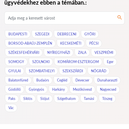
ügyvédekhez ebben a témában.:
BUDAPESTI
SZEGEDI
DEBRECENI
GYŐRI
BORSOD-ABAÚJ-ZEMPLÉN
KECSKEMÉTI
PÉCSI
SZÉKESFEHÉRVÁRI
NYÍREGYHÁZI
ZALA
VESZPRÉMI
SOMOGY
SZOLNOKI
KOMÁROM-ESZTERGOM
Eger
GYULAI
SZOMBATHELYI
SZEKSZÁRDI
NÓGRÁD
Balatonfüred
Budaörs
Cegléd
Devecser
Dunaharaszti
Gödöllő
Gyöngyös
Harkány
Mezőkövesd
Nagyecsed
Paks
Siklós
Siójut
Szigethalom
Tamási
Tószeg
Vác