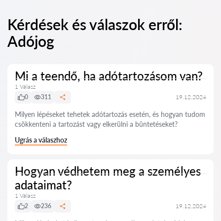
Kérdések és válaszok erről:
Adójog
Mi a teendő, ha adótartozásom van?
1 Válasz
0
311
19.12.2024
Milyen lépéseket tehetek adótartozás esetén, és hogyan tudom
csökkenteni a tartozást vagy elkerülni a büntetéseket?
Ugrás a válaszhoz
Hogyan védhetem meg a személyes
adataimat?
1 Válasz
2
236
19.12.2024