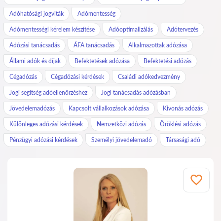
Adóhatósági jogviták
Adómentesség
Adómentességi kérelem készítése
Adóoptimalizálás
Adótervezés
Adózási tanácsadás
ÁFA tanácsadás
Alkalmazottak adózása
Állami adók és díjak
Befektetések adózása
Befektetési adózás
Cégadózás
Cégadózási kérdések
Családi adókedvezmény
Jogi segítség adóellenőrzéshez
Jogi tanácsadás adózásban
Jövedelemadózás
Kapcsolt vállalkozások adózása
Kivonás adózás
Különleges adózási kérdések
Nemzetközi adózás
Öröklési adózás
Pénzügyi adózási kérdések
Személyi jövedelemadó
Társasági adó