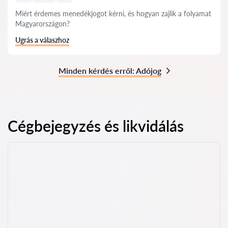
Miért érdemes menedékjogot kérni, és hogyan zajlik a folyamat
Magyarországon?
Ugrás a válaszhoz
Minden kérdés erről: Adójog
Cégbejegyzés és likvidálás