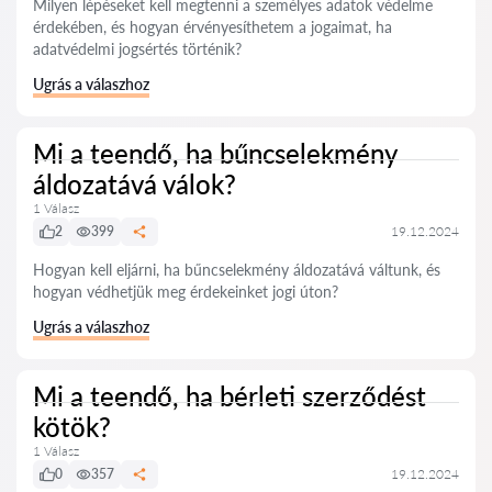
Milyen lépéseket kell megtenni a személyes adatok védelme
érdekében, és hogyan érvényesíthetem a jogaimat, ha
adatvédelmi jogsértés történik?
Ugrás a válaszhoz
Mi a teendő, ha bűncselekmény
áldozatává válok?
1 Válasz
2
399
19.12.2024
Hogyan kell eljárni, ha bűncselekmény áldozatává váltunk, és
hogyan védhetjük meg érdekeinket jogi úton?
Ugrás a válaszhoz
Mi a teendő, ha bérleti szerződést
kötök?
1 Válasz
0
357
19.12.2024