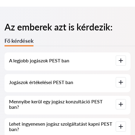
Az emberek azt is kérdezik:
Fő kérdések
A legjobb jogászok PEST ban
Összegyűjtöttük a legjobb jogászok listáját PEST ben, teljes
Jogászok értékelései PEST ban
információval. Árak, értékelések, telefonszám és cím.
Szolgáltatásunkban valós értékeléseket gyűjtöttünk össze a
Mennyibe kerül egy jogász konzultáció PEST
jogászokról, nem töröljük a negatív véleményeket, és nincs
ban?
lehetőség manipulálni azokat.
A jogászok konzultációja PEST ban 20 000 HUF-tól kezdődik
Lehet ingyenesen jogász szolgáltatást kapni PEST
és felfelé (az árak a kérdés bonyolultságától és a válasz
ban?
formájától függően változhatnak).