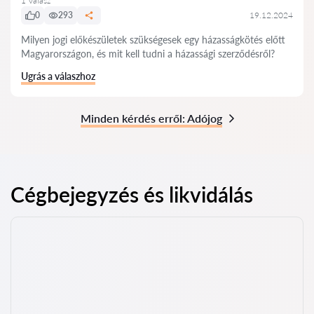
1 Válasz
0
293
19.12.2024
Milyen jogi előkészületek szükségesek egy házasságkötés előtt
Magyarországon, és mit kell tudni a házassági szerződésről?
Ugrás a válaszhoz
Minden kérdés erről: Adójog
Cégbejegyzés és likvidálás