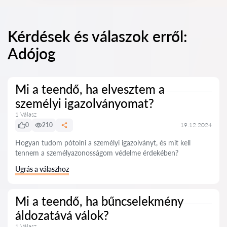
Kérdések és válaszok erről:
Adójog
Mi a teendő, ha elvesztem a
személyi igazolványomat?
1 Válasz
0
210
19.12.2024
Hogyan tudom pótolni a személyi igazolványt, és mit kell
tennem a személyazonosságom védelme érdekében?
Ugrás a válaszhoz
Mi a teendő, ha bűncselekmény
áldozatává válok?
1 Válasz