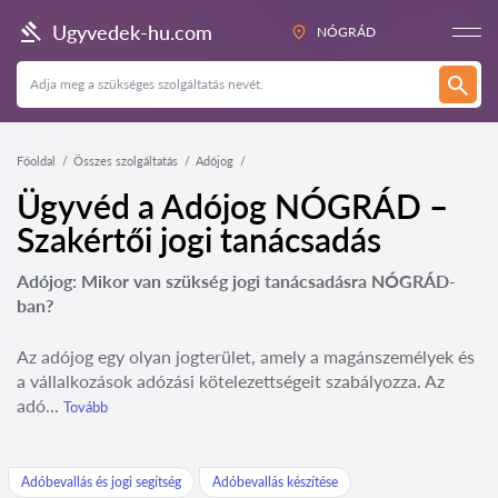
Ugyvedek-hu.com
NÓGRÁD
Főoldal
Összes szolgáltatás
Adójog
Ügyvéd a Adójog NÓGRÁD –
Szakértői jogi tanácsadás
Adójog: Mikor van szükség jogi tanácsadásra NÓGRÁD-
ban?
Az adójog egy olyan jogterület, amely a magánszemélyek és
a vállalkozások adózási kötelezettségeit szabályozza. Az
adó...
Tovább
Adóbevallás és jogi segítség
Adóbevallás készítése