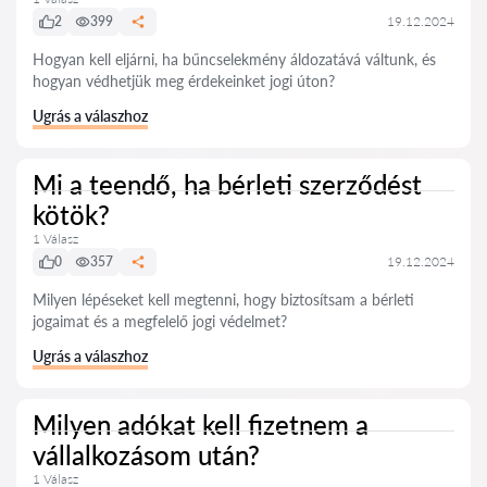
2
399
19.12.2024
Hogyan kell eljárni, ha bűncselekmény áldozatává váltunk, és
hogyan védhetjük meg érdekeinket jogi úton?
Ugrás a válaszhoz
Mi a teendő, ha bérleti szerződést
kötök?
1 Válasz
0
357
19.12.2024
Milyen lépéseket kell megtenni, hogy biztosítsam a bérleti
jogaimat és a megfelelő jogi védelmet?
Ugrás a válaszhoz
Milyen adókat kell fizetnem a
vállalkozásom után?
1 Válasz