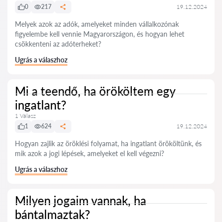
0
217
19.12.2024
Melyek azok az adók, amelyeket minden vállalkozónak
figyelembe kell vennie Magyarországon, és hogyan lehet
csökkenteni az adóterheket?
Ugrás a válaszhoz
Mi a teendő, ha örököltem egy
ingatlant?
1 Válasz
1
624
19.12.2024
Hogyan zajlik az öröklési folyamat, ha ingatlant örököltünk, és
mik azok a jogi lépések, amelyeket el kell végezni?
Ugrás a válaszhoz
Milyen jogaim vannak, ha
bántalmaztak?