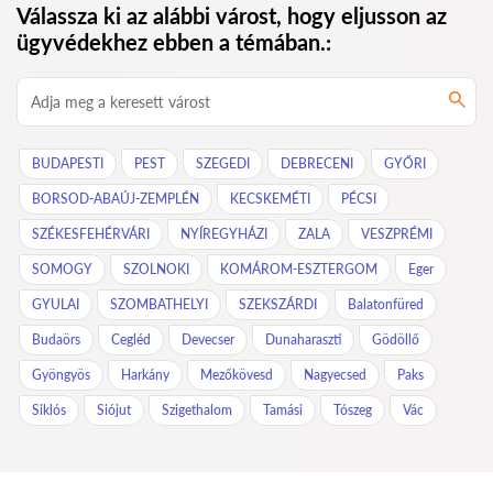
Válassza ki az alábbi várost, hogy eljusson az
ügyvédekhez ebben a témában.:
BUDAPESTI
PEST
SZEGEDI
DEBRECENI
GYŐRI
BORSOD-ABAÚJ-ZEMPLÉN
KECSKEMÉTI
PÉCSI
SZÉKESFEHÉRVÁRI
NYÍREGYHÁZI
ZALA
VESZPRÉMI
SOMOGY
SZOLNOKI
KOMÁROM-ESZTERGOM
Eger
GYULAI
SZOMBATHELYI
SZEKSZÁRDI
Balatonfüred
Budaörs
Cegléd
Devecser
Dunaharaszti
Gödöllő
Gyöngyös
Harkány
Mezőkövesd
Nagyecsed
Paks
Siklós
Siójut
Szigethalom
Tamási
Tószeg
Vác