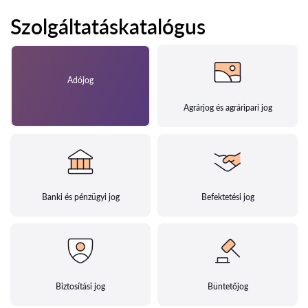
Szolgáltatáskatalógus
Adójog
Agrárjog és agráripari jog
Banki és pénzügyi jog
Befektetési jog
Biztosítási jog
Büntetőjog