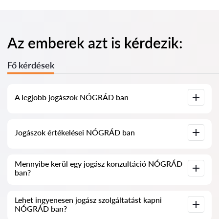
Az emberek azt is kérdezik:
Fő kérdések
A legjobb jogászok NÓGRÁD ban
Összegyűjtöttük a legjobb jogászok listáját NÓGRÁD ben,
Jogászok értékelései NÓGRÁD ban
teljes információval. Árak, értékelések, telefonszám és cím.
Szolgáltatásunkban valós értékeléseket gyűjtöttünk össze a
Mennyibe kerül egy jogász konzultáció NÓGRÁD
jogászokról, nem töröljük a negatív véleményeket, és nincs
ban?
lehetőség manipulálni azokat.
A jogászok konzultációja NÓGRÁD ban 20 000 HUF-tól
Lehet ingyenesen jogász szolgáltatást kapni
kezdődik és felfelé (az árak a kérdés bonyolultságától és a
NÓGRÁD ban?
válasz formájától függően változhatnak).