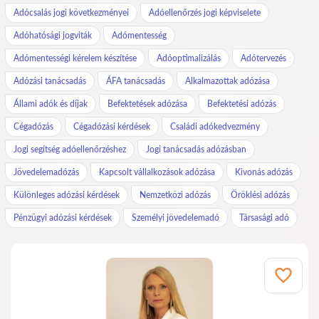
Adócsalás jogi következményei
Adóellenőrzés jogi képviselete
Adóhatósági jogviták
Adómentesség
Adómentességi kérelem készítése
Adóoptimalizálás
Adótervezés
Adózási tanácsadás
ÁFA tanácsadás
Alkalmazottak adózása
Állami adók és díjak
Befektetések adózása
Befektetési adózás
Cégadózás
Cégadózási kérdések
Családi adókedvezmény
Jogi segítség adóellenőrzéshez
Jogi tanácsadás adózásban
Jövedelemadózás
Kapcsolt vállalkozások adózása
Kivonás adózás
Különleges adózási kérdések
Nemzetközi adózás
Öröklési adózás
Pénzügyi adózási kérdések
Személyi jövedelemadó
Társasági adó