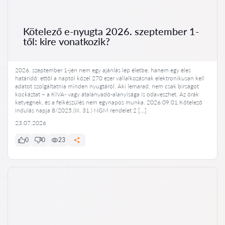
Kötelező e-nyugta 2026. szeptember 1-
től: kire vonatkozik?
2026. szeptember 1-jén nem egy ajánlás lép életbe, hanem egy éles
határidő: ettől a naptól közel 270 ezer vállalkozásnak elektronikusan kell
adatot szolgáltatnia minden nyugtáról. Aki lemarad, nem csak bírságot
kockáztat – a KIVA- vagy átalányadó-alanyisága is odaveszhet. Az órák
ketyegnek, és a felkészülés nem egynapos munka. 2026.09.01.Kötelező
indulás napja 8/2025.(III. 31.) NGM rendelet 2 […]
23.07.2026
0
0
23