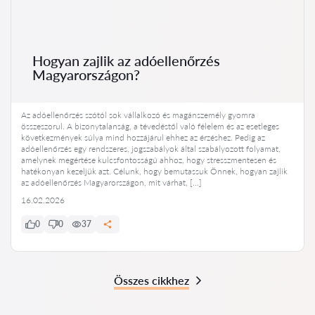
Hogyan zajlik az adóellenőrzés
Magyarországon?
Az adóellenőrzés szótól sok vállalkozó és magánszemély gyomra
összeszorul. A bizonytalanság, a tévedéstől való félelem és az esetleges
következmények súlya mind hozzájárul ehhez az érzéshez. Pedig az
adóellenőrzés egy rendszeres, jogszabályok által szabályozott folyamat,
amelynek megértése kulcsfontosságú ahhoz, hogy stresszmentesen és
hatékonyan kezeljük azt. Célunk, hogy bemutassuk Önnek, hogyan zajlik
az adóellenőrzés Magyarországon, mit várhat, […]
16.02.2026
0
0
37
Összes cikkhez