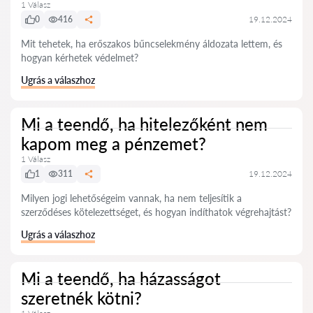
1 Válasz
0
416
19.12.2024
Mit tehetek, ha erőszakos bűncselekmény áldozata lettem, és
hogyan kérhetek védelmet?
Ugrás a válaszhoz
Mi a teendő, ha hitelezőként nem
kapom meg a pénzemet?
1 Válasz
1
311
19.12.2024
Milyen jogi lehetőségeim vannak, ha nem teljesítik a
szerződéses kötelezettséget, és hogyan indíthatok végrehajtást?
Ugrás a válaszhoz
Mi a teendő, ha házasságot
szeretnék kötni?