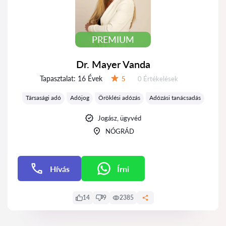
PREMIUM
Dr. Mayer Vanda
Tapasztalat:
16 Évek
Értékelések:
5
0 Értékelések
Értékelés:
Társasági adó
Adójog
Öröklési adózás
Adózási tanácsadás
Jogász, ügyvéd
NÓGRÁD
Hívás
Írni
Írni
14
9
2385