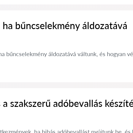
, ha bűncselekmény áldozatává
, ha bűncselekmény áldozatává váltunk, és hogyan v
 a szakszerű adóbevallás készít
etkezmények, ha hibás adóbevallást nyújtunk be, és 