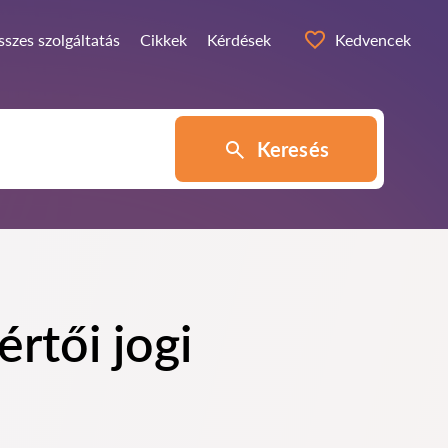
szes szolgáltatás
Cikkek
Kérdések
Kedvencek
Keresés
rtői jogi