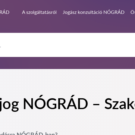
RÁD
A szolgáltatásról
Jogász konzultáció NÓGRÁD
Ös
jog NÓGRÁD – Szaké
csadásra NÓGRÁD-ban?