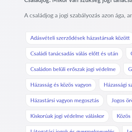
A családjog a jogi szabályozás azon ága, am
Adásvételi szerződések házastársak között
Családi tanácsadás válás előtt és után
Családon belüli erőszak jogi védelme
G
Házasság és közös vagyon
Házassági s
Házastársi vagyon megosztás
Jogos ör
Kiskorúak jogi védelme váláskor
Közös 
Látogatási jogok és gyermeknevelés
Le