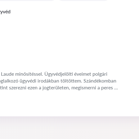
gyvéd
aude minősítéssel. Ügyvédjelölti éveimet polgári
l foglalkozó ügyvédi irodákban töltöttem. Szándékomban
utint szerezni ezen a jogterületen, megismerni a peres ...