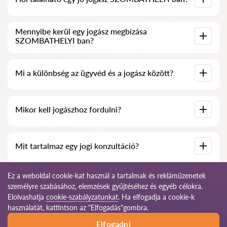
válaszolni, a jogászok gyakran ingyenesen válaszolnak.
Azonban a konzultáció költségének meghatározása a jogász
hatáskörében marad.
Ezt megteheti a Ugyvedek-hu.com magyar jogászkereső
Mennyibe kerül egy jogász megbízása
szolgáltatásán, teljesen ingyenesen. Fontos tudni, hogy a
SZOMBATHELYI ban?
kényelmes keresés és a szakemberekkel való
kapcsolatfelvétel ingyenes, míg a konzultáció és a
szakemberek szolgáltatásai esetleg költséggel járhatnak.
A jogászok szolgáltatásainak árai a munka mennyiségétől és
Mi a különbség az ügyvéd és a jogász között?
az ügy bonyolultságától függnek. Átlagosan a jogász
szolgáltatásai 20 000 HUF-tól kezdődnek. Válassza ki a
jelölteket értékelések és visszajelzések alapján. Sokuknak
vannak példái a végzett munkára!
Az ügyvéd büntetőeljárásokban eljárhat. A jogász
Mikor kell jogászhoz fordulni?
tevékenységi köre, ellentétben az ügyvédével, korlátozott. A
jogászok elsősorban polgári ügyekre specializálódtak; ezek
közé tartoznak a munkajogi viták, a követelésbehajtás, a
szerződések előkészítése, valamint a lakás- és földviták stb.
Mikor szükséges jogászhoz fordulni? Az emberek általában
Mit tartalmaz egy jogi konzultáció?
akkor döntenek a jogász felkeresése mellett, amikor
összetett problémáik vannak. A SZOMBATHELYI-ban a
jogászok szakmai segítségét gyakran kérik, amikor az ügy
már bíróság előtt vagy egy hatóságnál van, és nem úgy alakul,
A jogi magatartásra vonatkozó konzultáció magában foglalja a
Ez a weboldal cookie-kat használ a tartalmak és reklámüzenetek
ahogy szeretnék. Vagy még rosszabb – az ügy már el van
helyzetek elemzését és a jogász ajánlásait a lehetséges
veszítve. Ezért javasoljuk, hogy ne késlekedjen a
személyre szabásához, elemzések gyűjtéséhez és egyéb célokra.
lépésekről. Kétféle tárgyalást különböztetnek meg: a bírósági
felkereséssel, és próbálja meg korábban megoldani a
Elolvashatja
cookie-szabályzatunkat
. Ha elfogadja a cookie-k
konzultációt és az írásbeli konzultációt (jogi véleményt). A
problémát.
konkrét segítség attól függ, hogy mi a helyzet és mi az ügyfél
© 2026 Ugyvedek-hu.com
használatát, kattintson az "Elfogadás"gombra.
kívánsága.
Elfogadni
Használati feltételek
Oldaltérkép
Világméretű hálózatunk