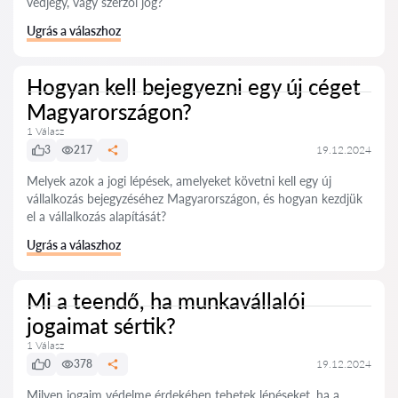
védjegy, vagy szerzői jog?
Ugrás a válaszhoz
Hogyan kell bejegyezni egy új céget
Magyarországon?
1 Válasz
3
217
19.12.2024
Melyek azok a jogi lépések, amelyeket követni kell egy új
vállalkozás bejegyzéséhez Magyarországon, és hogyan kezdjük
el a vállalkozás alapítását?
Ugrás a válaszhoz
Mi a teendő, ha munkavállalói
jogaimat sértik?
1 Válasz
0
378
19.12.2024
Milyen jogaim védelme érdekében tehetek lépéseket, ha a