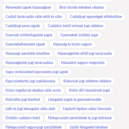
Átnevezési ügyek házasságban
Bírói döntés kérdései váláskor
Családi tanácsadás válás előtt és után
Családjogi egyezségek előkészítése
Családjogi peres ügyek
Családon belüli erőszak jogi védelme
Gyermek örökbefogadási jogok
Gyermekek öröklési jogai
Gyermekelhelyezési ügyek
Házasság és közös vagyon
Házassági szerződés készítése
Házasságkötés előtti jogi tanácsadás
Házasságkötés jogi tanácsadása
Házastársi vagyon megosztás
Jogos örökösökkel kapcsolatos jogi ügyek
Kapcsolattartás jogi szabályozása
Kiskorúak jogi védelme váláskor
Közös ingatlanok eladása válás során
Külön élő házastársak jogai
Különélés jogi kérdései
Látogatási jogok és gyermeknevelés
Lelki és jogi támogatás válás alatt
Lépésről lépésre válási útmutató
Öröklés családon belül
Párkapcsolati szerződések és jogi előírások
Párkapcsolati vagyonjogi szerződések
Szülői felügyelet kérdései