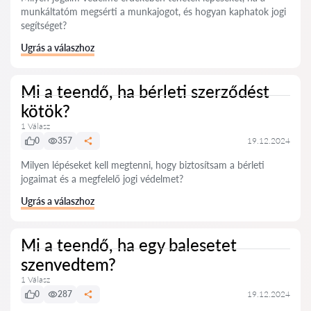
munkáltatóm megsérti a munkajogot, és hogyan kaphatok jogi
segítséget?
Ugrás a válaszhoz
Mi a teendő, ha bérleti szerződést
kötök?
1 Válasz
0
357
19.12.2024
Milyen lépéseket kell megtenni, hogy biztosítsam a bérleti
jogaimat és a megfelelő jogi védelmet?
Ugrás a válaszhoz
Mi a teendő, ha egy balesetet
szenvedtem?
1 Válasz
0
287
19.12.2024