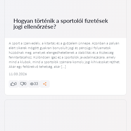
Hogyan történik a sportolói fizetések
jogi ellenőrzése?
A sport a szenvedély, a kitartás és a győzelem ünnepe. Azonban a pályán
elért sikerek mögött gyakran bonyolult jogi és pénzügyi folyamatok
húzódnak meg, amelyek elengedhetetlenek a stabilitás és a tisztesség
fenntartásához. Különösen igaz ez a sportolók javadalmazására, amely
mind a klubok, mind a sportolók számára komoly jogi kihívásokat rejthet.
Akár egy feltörekvő tehetség, akár […]
11.03.2026
0
0
33