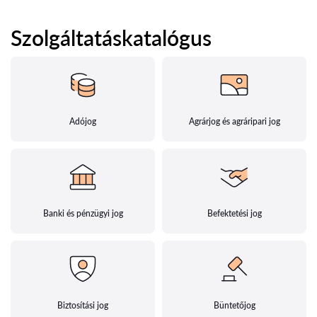
Szolgáltatáskatalógus
Adójog
Agrárjog és agráripari jog
Banki és pénzügyi jog
Befektetési jog
Biztosítási jog
Büntetőjog