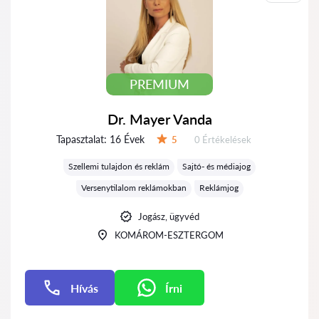
PREMIUM
Dr. Mayer Vanda
Tapasztalat:
16 Évek
Értékelések:
5
0 Értékelések
Értékelés:
Szellemi tulajdon és reklám
Sajtó- és médiajog
Versenytilalom reklámokban
Reklámjog
Jogász, ügyvéd
KOMÁROM-ESZTERGOM
Hívás
Írni
Írni