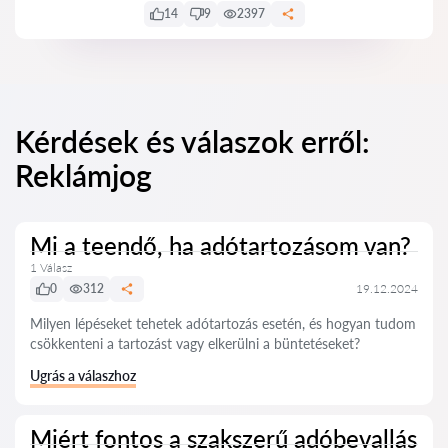
14
9
2397
Kérdések és válaszok erről:
Reklámjog
Mi a teendő, ha adótartozásom van?
1 Válasz
0
312
19.12.2024
Milyen lépéseket tehetek adótartozás esetén, és hogyan tudom
csökkenteni a tartozást vagy elkerülni a büntetéseket?
Ugrás a válaszhoz
Miért fontos a szakszerű adóbevallás