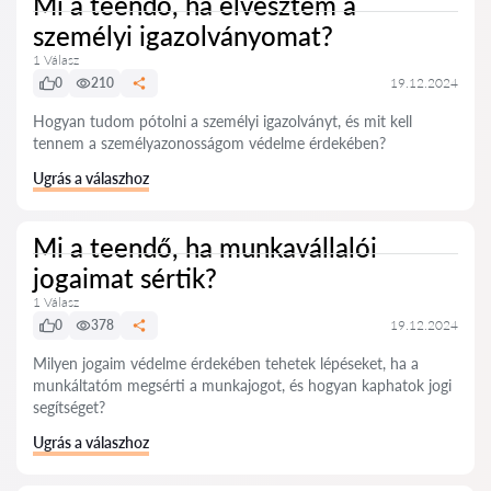
Mi a teendő, ha elvesztem a
személyi igazolványomat?
1 Válasz
0
210
19.12.2024
Hogyan tudom pótolni a személyi igazolványt, és mit kell
tennem a személyazonosságom védelme érdekében?
Ugrás a válaszhoz
Mi a teendő, ha munkavállalói
jogaimat sértik?
1 Válasz
0
378
19.12.2024
Milyen jogaim védelme érdekében tehetek lépéseket, ha a
munkáltatóm megsérti a munkajogot, és hogyan kaphatok jogi
segítséget?
Ugrás a válaszhoz