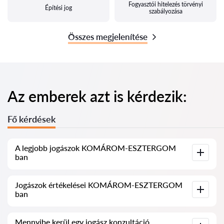
Fogyasztói hitelezés törvényi
Építési jog
szabályozása
Összes megjelenítése
Az emberek azt is kérdezik:
Fő kérdések
A legjobb jogászok KOMÁROM-ESZTERGOM
ban
Összegyűjtöttük a legjobb jogászok listáját KOMÁROM-
Jogászok értékelései KOMÁROM-ESZTERGOM
ESZTERGOM ben, teljes információval. Árak, értékelések,
ban
telefonszám és cím.
Szolgáltatásunkban valós értékeléseket gyűjtöttünk össze a
Mennyibe kerül egy jogász konzultáció