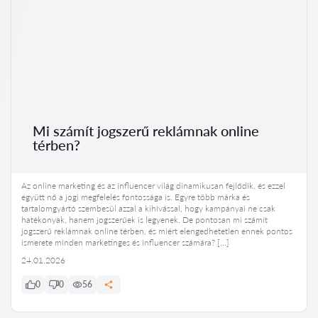
Mi számít jogszerű reklámnak online
térben?
Az online marketing és az influencer világ dinamikusan fejlődik, és ezzel
együtt nő a jogi megfelelés fontossága is. Egyre több márka és
tartalomgyártó szembesül azzal a kihívással, hogy kampányai ne csak
hatékonyak, hanem jogszerűek is legyenek. De pontosan mi számít
jogszerű reklámnak online térben, és miért elengedhetetlen ennek pontos
ismerete minden marketinges és influencer számára? […]
24.01.2026
0
0
56