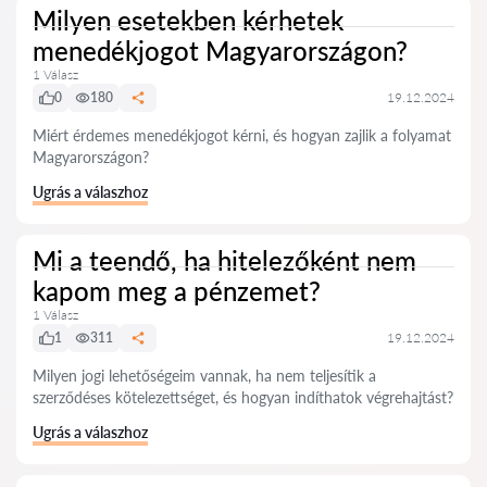
Milyen esetekben kérhetek
menedékjogot Magyarországon?
1 Válasz
0
180
19.12.2024
Miért érdemes menedékjogot kérni, és hogyan zajlik a folyamat
Magyarországon?
Ugrás a válaszhoz
Mi a teendő, ha hitelezőként nem
kapom meg a pénzemet?
1 Válasz
1
311
19.12.2024
Milyen jogi lehetőségeim vannak, ha nem teljesítik a
szerződéses kötelezettséget, és hogyan indíthatok végrehajtást?
Ugrás a válaszhoz