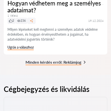
Hogyan védhetem meg a személyes
adataimat?
1 Válasz
2
236
19.12.2024
Milyen lépéseket kell megtenni a személyes adatok védelme
érdekében, és hogyan érvényesíthetem a jogaimat, ha
adatvédelmi jogsértés történik?
Ugrás a válaszhoz
Minden kérdés erről: Reklámjog
Cégbejegyzés és likvidálás