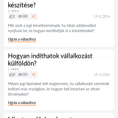
készítése?
1 Válasz
1
168
19.12.2024
Mik azok a jogi következmények, ha hibás adóbevallást
nyújtunk be, és hogyan kerülhetjük el a büntetéseket?
Ugrás a válaszhoz
Hogyan indíthatok vállalkozást
külföldön?
1 Válasz
0
210
19.12.2024
Milyen jogi lépéseket kell megtennem, ha vállalkozást szeretnék
indítani más országban, és hogyan kell betartani az ottani
törvényeket?
Ugrás a válaszhoz