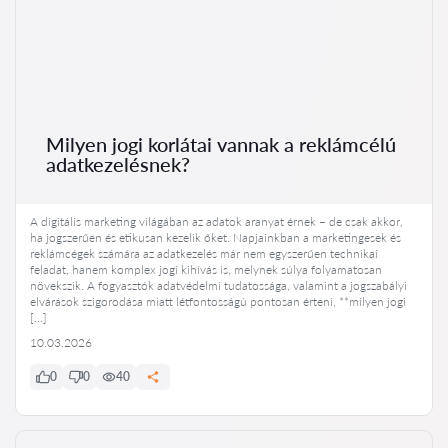
Milyen jogi korlátai vannak a reklámcélú
adatkezelésnek?
A digitális marketing világában az adatok aranyat érnek – de csak akkor,
ha jogszerűen és etikusan kezelik őket. Napjainkban a marketingesek és
reklámcégek számára az adatkezelés már nem egyszerűen technikai
feladat, hanem komplex jogi kihívás is, melynek súlya folyamatosan
növekszik. A fogyasztók adatvédelmi tudatossága, valamint a jogszabályi
elvárások szigorodása miatt létfontosságú pontosan érteni, **milyen jogi
[…]
10.03.2026
0
0
40