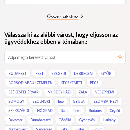
Összes cikkhez
Válassza ki az alábbi várost, hogy eljusson az
ügyvédekhez ebben a témában.:
BUDAPESTI
PEST
SZEGEDI
DEBRECENI
GYŐRI
BORSOD-ABAÚJ-ZEMPLÉN
KECSKEMÉTI
PÉCSI
SZÉKESFEHÉRVÁRI
NYÍREGYHÁZI
ZALA
VESZPRÉMI
SOMOGY
SZOLNOKI
Eger
GYULAI
SZOMBATHELYI
SZEKSZÁRDI
NÓGRÁD
Balatonfüred
Budaörs
Cegléd
Devecser
Dunaharaszti
Gödöllő
Gyöngyös
Harkány
Mezőkövesd
Nagyecsed
Paks
Siklós
Siójut