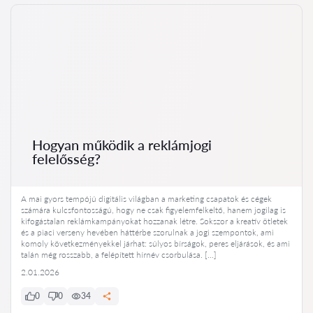
Hogyan működik a reklámjogi
felelősség?
A mai gyors tempójú digitális világban a marketing csapatok és cégek
számára kulcsfontosságú, hogy ne csak figyelemfelkeltő, hanem jogilag is
kifogástalan reklámkampányokat hozzanak létre. Sokszor a kreatív ötletek
és a piaci verseny hevében háttérbe szorulnak a jogi szempontok, ami
komoly következményekkel járhat: súlyos bírságok, peres eljárások, és ami
talán még rosszabb, a felépített hírnév csorbulása. […]
2.01.2026
0
0
34