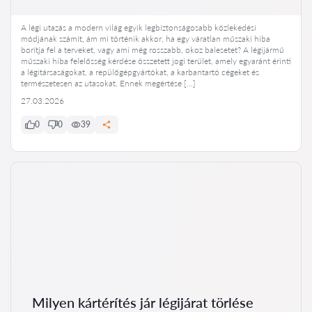
A légi utazás a modern világ egyik legbiztonságosabb közlekedési
módjának számít, ám mi történik akkor, ha egy váratlan műszaki hiba
borítja fel a terveket, vagy ami még rosszabb, okoz balesetet? A légijármű
műszaki hiba felelősség kérdése összetett jogi terület, amely egyaránt érinti
a légitársaságokat, a repülőgépgyártókat, a karbantartó cégeket és
természetesen az utasokat. Ennek megértése […]
27.03.2026
0
0
39
Milyen kártérítés jár légijárat törlése