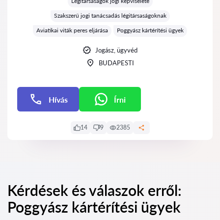
Légitársaságok jogi képviselete
Szakszerű jogi tanácsadás légitársaságoknak
Aviatikai viták peres eljárása
Poggyász kártérítési ügyek
Jogász, ügyvéd
BUDAPESTI
Hívás
Írni
Írni
14
9
2385
Kérdések és válaszok erről:
Poggyász kártérítési ügyek