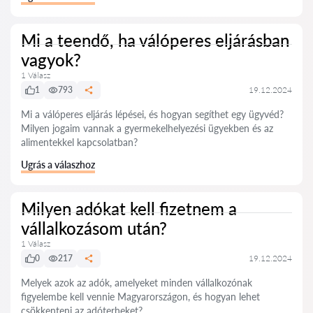
Mi a teendő, ha válóperes eljárásban
vagyok?
1 Válasz
1
793
19.12.2024
Mi a válóperes eljárás lépései, és hogyan segíthet egy ügyvéd?
Milyen jogaim vannak a gyermekelhelyezési ügyekben és az
alimentekkel kapcsolatban?
Ugrás a válaszhoz
Milyen adókat kell fizetnem a
vállalkozásom után?
1 Válasz
0
217
19.12.2024
Melyek azok az adók, amelyeket minden vállalkozónak
figyelembe kell vennie Magyarországon, és hogyan lehet
csökkenteni az adóterheket?