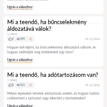
Ugrás a válaszhoz
Mi a teendő, ha bűncselekmény
áldozatává válok?
1 Válasz
2
399
19.12.2024
Hogyan kell eljárni, ha bűncselekmény áldozatává váltunk, és
hogyan védhetjük meg érdekeinket jogi úton?
Ugrás a válaszhoz
Mi a teendő, ha adótartozásom van?
1 Válasz
0
311
19.12.2024
Milyen lépéseket tehetek adótartozás esetén, és hogyan tudom
csökkenteni a tartozást vagy elkerülni a büntetéseket?
Ugrás a válaszhoz