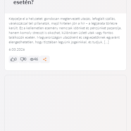
esetén?
Képzelje el a helyzetet: gondosan megtervezett utazás, lefoglalt szállás,
várakozással teli pillanatok, majd hirtelen jön a hír – a légijárata törlésre
került. Ez a kellemetlen esemény nemcsak időnket és pénzünket pazarolja,
hanem komoly stresszt is okozhat, különösen üzleti utak vagy fontos
találkozók esetén. Magyarországon utazóként és cégvezetőknek egyaránt
elengedhetetlen, hogy tisztában legyünk jogainkkal, és tudjuk, […]
6.03.2026
0
0
46