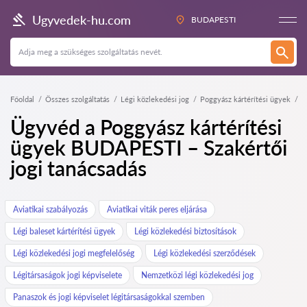
Ugyvedek-hu.com
BUDAPESTI
Főoldal
Összes szolgáltatás
Légi közlekedési jog
Poggyász kártérítési ügyek
Ügyvéd a Poggyász kártérítési
ügyek BUDAPESTI – Szakértői
jogi tanácsadás
Aviatikai szabályozás
Aviatikai viták peres eljárása
Légi baleset kártérítési ügyek
Légi közlekedési biztosítások
Légi közlekedési jogi megfelelőség
Légi közlekedési szerződések
Légitársaságok jogi képviselete
Nemzetközi légi közlekedési jog
Panaszok és jogi képviselet légitársaságokkal szemben