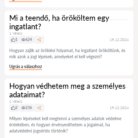
Mi a teendő, ha örököltem egy
ingatlant?
1 Válasz
1
624
19.12.2024
Hogyan zajlik az öröklési folyamat, ha ingatlant örököltünk, és
mik azok a jogi lépések, amelyeket el kell végezni?
Ugrás a válaszhoz
Hogyan védhetem meg a személyes
adataimat?
1 Válasz
2
236
19.12.2024
Milyen lépéseket kell megtenni a személyes adatok védelme
érdekében, és hogyan érvényesíthetem a jogaimat, ha
adatvédelmi jogsértés történik?