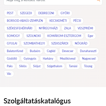
PEST
SZEGEDI
DEBRECENI
GYŐRI
BORSOD-ABAÚJ-ZEMPLÉN
KECSKEMÉTI
PÉCSI
SZÉKESFEHÉRVÁRI
NYÍREGYHÁZI
ZALA
VESZPRÉMI
SOMOGY
SZOLNOKI
KOMÁROM-ESZTERGOM
Eger
GYULAI
SZOMBATHELYI
SZEKSZÁRDI
NÓGRÁD
Balatonfüred
Budaörs
Cegléd
Devecser
Dunaharaszti
Gödöllő
Gyöngyös
Harkány
Mezőkövesd
Nagyecsed
Paks
Siklós
Siójut
Szigethalom
Tamási
Tószeg
Vác
Szolgáltatáskatalógus