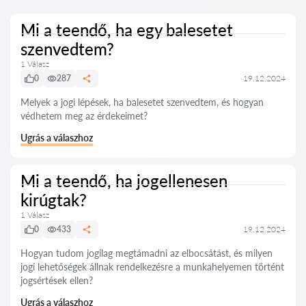
Mi a teendő, ha egy balesetet
szenvedtem?
1 Válasz
0
287
19.12.2024
Melyek a jogi lépések, ha balesetet szenvedtem, és hogyan
védhetem meg az érdekeimet?
Ugrás a válaszhoz
Mi a teendő, ha jogellenesen
kirúgtak?
1 Válasz
0
433
19.12.2024
Hogyan tudom jogilag megtámadni az elbocsátást, és milyen
jogi lehetőségek állnak rendelkezésre a munkahelyemen történt
jogsértések ellen?
Ugrás a válaszhoz