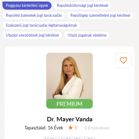
Poggyász kártérítési ügyek
Repülésbiztonsági jogi kérdések
Repülési balesetek jogi tanácsadás
Repülőgép üzemeltetési jogi kérdései
Szakszerű jogi tanácsadás légitársaságoknak
Utazási szerződések jogi kérdései
Utazó jogainak védelme
PREMIUM
Dr. Mayer Vanda
Tapasztalat:
16 Évek
Értékelések:
5
0 Értékelések
Értékelés: