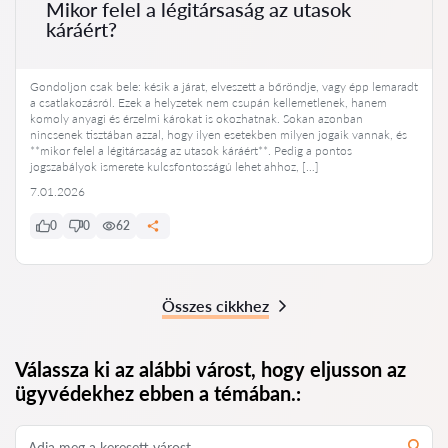
Mikor felel a légitársaság az utasok
káráért?
Gondoljon csak bele: késik a járat, elveszett a bőröndje, vagy épp lemaradt
a csatlakozásról. Ezek a helyzetek nem csupán kellemetlenek, hanem
komoly anyagi és érzelmi károkat is okozhatnak. Sokan azonban
nincsenek tisztában azzal, hogy ilyen esetekben milyen jogaik vannak, és
**mikor felel a légitársaság az utasok káráért**. Pedig a pontos
jogszabályok ismerete kulcsfontosságú lehet ahhoz, […]
7.01.2026
0
0
62
Összes cikkhez
Válassza ki az alábbi várost, hogy eljusson az
ügyvédekhez ebben a témában.: