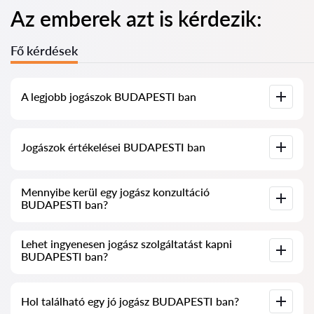
Az emberek azt is kérdezik:
Fő kérdések
A legjobb jogászok BUDAPESTI ban
Összegyűjtöttük a legjobb jogászok listáját BUDAPESTI ben,
Jogászok értékelései BUDAPESTI ban
teljes információval. Árak, értékelések, telefonszám és cím.
Szolgáltatásunkban valós értékeléseket gyűjtöttünk össze a
Mennyibe kerül egy jogász konzultáció
jogászokról, nem töröljük a negatív véleményeket, és nincs
BUDAPESTI ban?
lehetőség manipulálni azokat.
A jogászok konzultációja BUDAPESTI ban 20 000 HUF-tól
Lehet ingyenesen jogász szolgáltatást kapni
kezdődik és felfelé (az árak a kérdés bonyolultságától és a
BUDAPESTI ban?
válasz formájától függően változhatnak).
Először fogalmazza meg kérdését világosan és tömören, majd
Hol található egy jó jogász BUDAPESTI ban?
próbálja meg feltenni. Ha nem bonyolult, és gyorsan lehet rá
válaszolni, a jogászok gyakran ingyenesen válaszolnak.