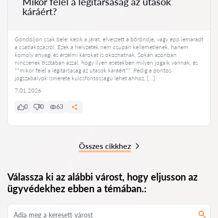
Mikor felel a légitársaság az utasok
káráért?
Gondoljon csak bele: késik a járat, elveszett a bőröndje, vagy épp lemaradt
a csatlakozásról. Ezek a helyzetek nem csupán kellemetlenek, hanem
komoly anyagi és érzelmi károkat is okozhatnak. Sokan azonban
nincsenek tisztában azzal, hogy ilyen esetekben milyen jogaik vannak, és
**mikor felel a légitársaság az utasok káráért**. Pedig a pontos
jogszabályok ismerete kulcsfontosságú lehet ahhoz, […]
7.01.2026
0
0
63
Összes cikkhez
Válassza ki az alábbi várost, hogy eljusson az
ügyvédekhez ebben a témában.: