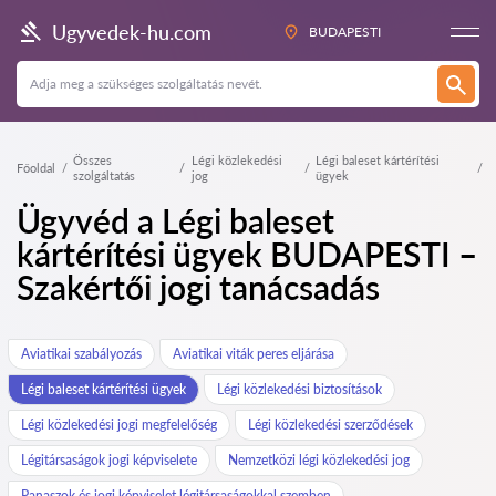
Ugyvedek-hu.com
BUDAPESTI
Összes
Légi közlekedési
Légi baleset kártérítési
Főoldal
szolgáltatás
jog
ügyek
Ügyvéd a Légi baleset
kártérítési ügyek BUDAPESTI –
Szakértői jogi tanácsadás
Aviatikai szabályozás
Aviatikai viták peres eljárása
Légi baleset kártérítési ügyek
Légi közlekedési biztosítások
Légi közlekedési jogi megfelelőség
Légi közlekedési szerződések
Légitársaságok jogi képviselete
Nemzetközi légi közlekedési jog
Panaszok és jogi képviselet légitársaságokkal szemben