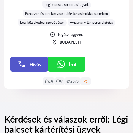
Légi baleset kártérítési ügyek
Panaszok és jogi képviselet légitársaságokkal szemben
Légi közlekedési szerződések
Aviatikai viták peres eljárása
Jogász, ügyvéd
BUDAPESTI
Hívás
Írni
Írni
14
9
2398
Kérdések és válaszok erről: Légi
baleset kártérítési ügyek