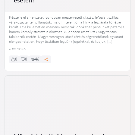
Képzelje el a helyzetet: gondosan megtervezett utazás, lefoglalt szállás,
várakozással teli pillanatok, majd hirtelen jön a hír – a légijárata törlésre
került. Ez a kellemetlen esemény nemcsak időnket és pénzünket pazarolja,
hanem komoly stresszt is okozhat, különösen üzleti utak vagy fontos
találkozók esetén. Magyarországon utazóként és cégvezetőknek egyaránt
elengedhetetlen, hogy tisztában legyünk jogainkkal, és tudjuk, […]
6.03.2026
0
0
46