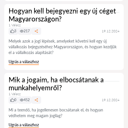
Hogyan kell bejegyezni egy új céget
Magyarországon?
1 Válasz
3
217
19.12.2024
Melyek azok a jogi lépések, amelyeket követni kell egy új
vállalkozás bejegyzéséhez Magyarországon, és hogyan kezdjük
el a vállalkozás alapítását?
Ugrás a válaszhoz
Mik a jogaim, ha elbocsátanak a
munkahelyemről?
1 Válasz
0
452
19.12.2024
Mi a teendő, ha jogellenesen bocsátanak el, és hogyan
védhetem meg magam jogilag?
Ugrás a válaszhoz