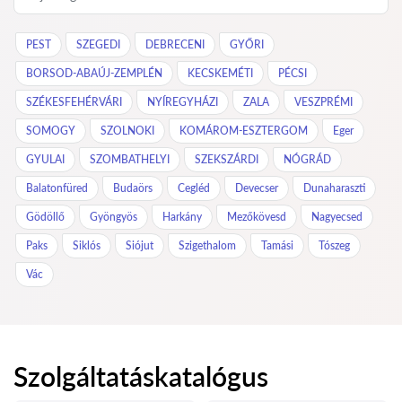
PEST
SZEGEDI
DEBRECENI
GYŐRI
BORSOD-ABAÚJ-ZEMPLÉN
KECSKEMÉTI
PÉCSI
SZÉKESFEHÉRVÁRI
NYÍREGYHÁZI
ZALA
VESZPRÉMI
SOMOGY
SZOLNOKI
KOMÁROM-ESZTERGOM
Eger
GYULAI
SZOMBATHELYI
SZEKSZÁRDI
NÓGRÁD
Balatonfüred
Budaörs
Cegléd
Devecser
Dunaharaszti
Gödöllő
Gyöngyös
Harkány
Mezőkövesd
Nagyecsed
Paks
Siklós
Siójut
Szigethalom
Tamási
Tószeg
Vác
Szolgáltatáskatalógus