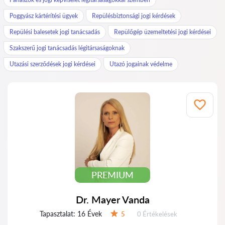
Poggyász kártérítési ügyek
Repülésbiztonsági jogi kérdések
Repülési balesetek jogi tanácsadás
Repülőgép üzemeltetési jogi kérdései
Szakszerű jogi tanácsadás légitársaságoknak
Utazási szerződések jogi kérdései
Utazó jogainak védelme
PREMIUM
Dr. Mayer Vanda
Tapasztalat:
16 Évek
Értékelések:
5
0 Értékelések
Értékelés: