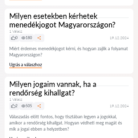
Milyen esetekben kérhetek
menedékjogot Magyarországon?
1 Válasz
0
180
19.12.2024
Miért érdemes menedékjogot kérni, és hogyan zajlik a folyamat
Magyarországon?
Ugrás a válaszhoz
Milyen jogaim vannak, ha a
rendőrség kihallgat?
1 Válasz
2
505
19.12.2024
Válaszadás előtt fontos, hogy tisztában legyen a jogokkal,
amikor a rendőrség kihallgat. Hogyan védheti meg magát és
mik a jogai ebben a helyzetben?