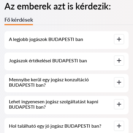
Az emberek azt is kérdezik:
Fő kérdések
A legjobb jogászok BUDAPESTI ban
Összegyűjtöttük a legjobb jogászok listáját BUDAPESTI ben,
Jogászok értékelései BUDAPESTI ban
teljes információval. Árak, értékelések, telefonszám és cím.
Szolgáltatásunkban valós értékeléseket gyűjtöttünk össze a
Mennyibe kerül egy jogász konzultáció
jogászokról, nem töröljük a negatív véleményeket, és nincs
BUDAPESTI ban?
lehetőség manipulálni azokat.
A jogászok konzultációja BUDAPESTI ban 20 000 HUF-tól
Lehet ingyenesen jogász szolgáltatást kapni
kezdődik és felfelé (az árak a kérdés bonyolultságától és a
BUDAPESTI ban?
válasz formájától függően változhatnak).
Először fogalmazza meg kérdését világosan és tömören, majd
Hol található egy jó jogász BUDAPESTI ban?
próbálja meg feltenni. Ha nem bonyolult, és gyorsan lehet rá
válaszolni, a jogászok gyakran ingyenesen válaszolnak.