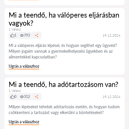
Mi a teendő, ha válóperes eljárásban
vagyok?
1 Válasz
1
793
19.12.2024
Mi a válóperes eljárás lépései, és hogyan segíthet egy ügyvéd?
Milyen jogaim vannak a gyermekelhelyezési ügyekben és az
alimentekkel kapcsolatban?
Ugrás a válaszhoz
Mi a teendő, ha adótartozásom van?
1 Válasz
0
312
19.12.2024
Milyen lépéseket tehetek adótartozás esetén, és hogyan tudom
csökkenteni a tartozást vagy elkerülni a büntetéseket?
Ugrás a válaszhoz