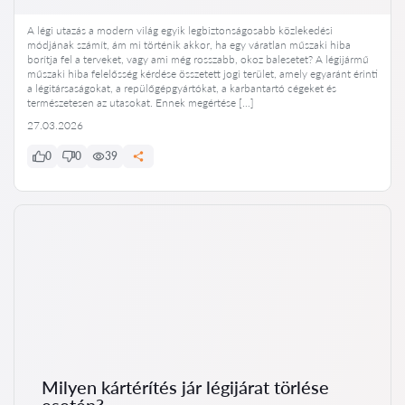
A légi utazás a modern világ egyik legbiztonságosabb közlekedési
módjának számít, ám mi történik akkor, ha egy váratlan műszaki hiba
borítja fel a terveket, vagy ami még rosszabb, okoz balesetet? A légijármű
műszaki hiba felelősség kérdése összetett jogi terület, amely egyaránt érinti
a légitársaságokat, a repülőgépgyártókat, a karbantartó cégeket és
természetesen az utasokat. Ennek megértése […]
27.03.2026
0
0
39
Milyen kártérítés jár légijárat törlése
esetén?