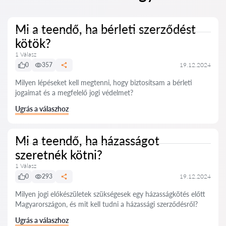
Mi a teendő, ha bérleti szerződést
kötök?
1 Válasz
0
357
19.12.2024
Milyen lépéseket kell megtenni, hogy biztosítsam a bérleti
jogaimat és a megfelelő jogi védelmet?
Ugrás a válaszhoz
Mi a teendő, ha házasságot
szeretnék kötni?
1 Válasz
0
293
19.12.2024
Milyen jogi előkészületek szükségesek egy házasságkötés előtt
Magyarországon, és mit kell tudni a házassági szerződésről?
Ugrás a válaszhoz