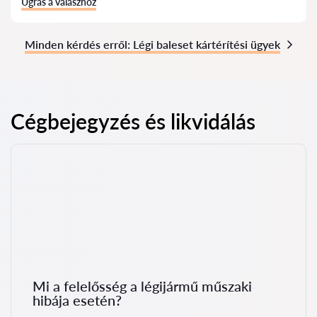
Ugrás a válaszhoz
Minden kérdés erről: Légi baleset kártérítési ügyek
Cégbejegyzés és likvidálás
Mi a felelősség a légijármű műszaki
hibája esetén?