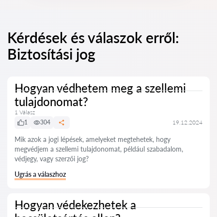
Kérdések és válaszok erről:
Biztosítási jog
Hogyan védhetem meg a szellemi
tulajdonomat?
1 Válasz
1
304
19.12.2024
Mik azok a jogi lépések, amelyeket megtehetek, hogy
megvédjem a szellemi tulajdonomat, például szabadalom,
védjegy, vagy szerzői jog?
Ugrás a válaszhoz
Hogyan védekezhetek a