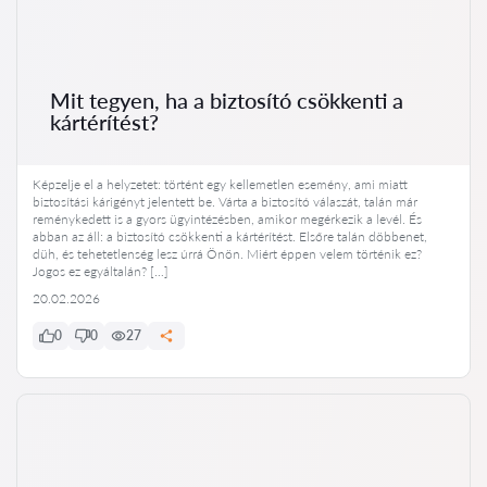
Mit tegyen, ha a biztosító csökkenti a
kártérítést?
Képzelje el a helyzetet: történt egy kellemetlen esemény, ami miatt
biztosítási kárigényt jelentett be. Várta a biztosító válaszát, talán már
reménykedett is a gyors ügyintézésben, amikor megérkezik a levél. És
abban az áll: a biztosító csökkenti a kártérítést. Elsőre talán döbbenet,
düh, és tehetetlenség lesz úrrá Önön. Miért éppen velem történik ez?
Jogos ez egyáltalán? […]
20.02.2026
0
0
27