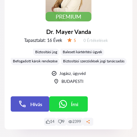
PREMIUM
Dr. Mayer Vanda
Tapasztalat:
16 Évek
Értékelések:
5
0 Értékelések
Értékelés:
Biztosítási jog
Baleseti kártérítési ügyek
Befogadott károk rendezése
Biztosítási szerződések jogi tanácsadás
Jogász, ügyvéd
BUDAPESTI
Hívás
Írni
Írni
14
9
2399