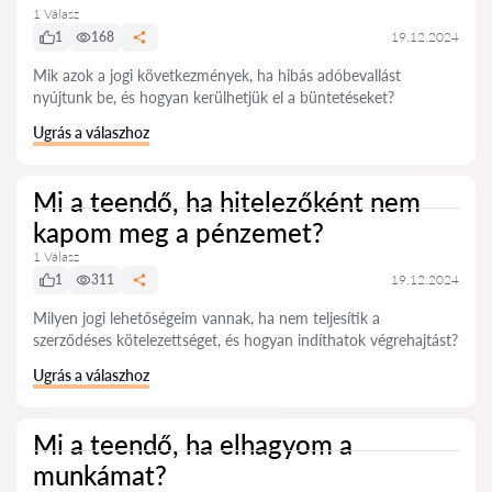
1 Válasz
1
168
19.12.2024
Mik azok a jogi következmények, ha hibás adóbevallást
nyújtunk be, és hogyan kerülhetjük el a büntetéseket?
Ugrás a válaszhoz
Mi a teendő, ha hitelezőként nem
kapom meg a pénzemet?
1 Válasz
1
311
19.12.2024
Milyen jogi lehetőségeim vannak, ha nem teljesítik a
szerződéses kötelezettséget, és hogyan indíthatok végrehajtást?
Ugrás a válaszhoz
Mi a teendő, ha elhagyom a
munkámat?