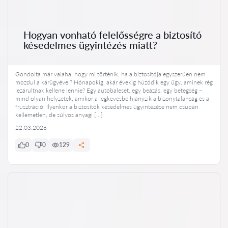
Hogyan vonható felelősségre a biztosító
késedelmes ügyintézés miatt?
Gondolta már valaha, hogy mi történik, ha a biztosítója egyszerűen nem
mozdul a kárügyével? Hónapokig, akár évekig húzódik egy ügy, aminek rég
lezárultnak kellene lennie? Egy autóbaleset, egy beázás, egy betegség –
mind olyan helyzetek, amikor a legkevésbé hiányzik a bizonytalanság és a
frusztráció. Ilyenkor a biztosítók késedelmes ügyintézése nem csupán
kellemetlen, de súlyos anyagi […]
22.03.2026
0
0
129