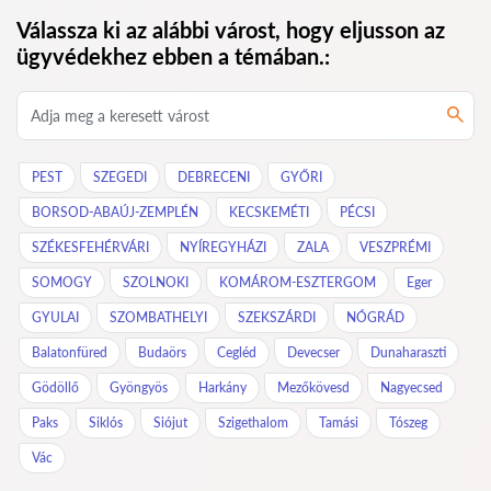
Válassza ki az alábbi várost, hogy eljusson az
ügyvédekhez ebben a témában.:
PEST
SZEGEDI
DEBRECENI
GYŐRI
BORSOD-ABAÚJ-ZEMPLÉN
KECSKEMÉTI
PÉCSI
SZÉKESFEHÉRVÁRI
NYÍREGYHÁZI
ZALA
VESZPRÉMI
SOMOGY
SZOLNOKI
KOMÁROM-ESZTERGOM
Eger
GYULAI
SZOMBATHELYI
SZEKSZÁRDI
NÓGRÁD
Balatonfüred
Budaörs
Cegléd
Devecser
Dunaharaszti
Gödöllő
Gyöngyös
Harkány
Mezőkövesd
Nagyecsed
Paks
Siklós
Siójut
Szigethalom
Tamási
Tószeg
Vác