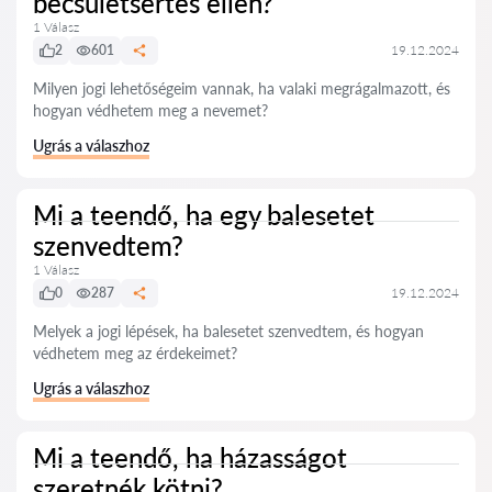
becsületsértés ellen?
1 Válasz
2
601
19.12.2024
Milyen jogi lehetőségeim vannak, ha valaki megrágalmazott, és
hogyan védhetem meg a nevemet?
Ugrás a válaszhoz
Mi a teendő, ha egy balesetet
szenvedtem?
1 Válasz
0
287
19.12.2024
Melyek a jogi lépések, ha balesetet szenvedtem, és hogyan
védhetem meg az érdekeimet?
Ugrás a válaszhoz
Mi a teendő, ha házasságot
szeretnék kötni?