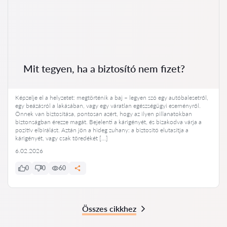
Mit tegyen, ha a biztosító nem fizet?
Képzelje el a helyzetet: megtörténik a baj – legyen szó egy autóbalesetről,
egy beázásról a lakásában, vagy egy váratlan egészségügyi eseményről.
Önnek van biztosítása, pontosan azért, hogy az ilyen pillanatokban
biztonságban érezze magát. Bejelenti a kárigényét, és bizakodva várja a
pozitív elbírálást. Aztán jön a hideg zuhany: a biztosító elutasítja a
kárigényét, vagy csak töredékét […]
6.02.2026
0
0
60
Összes cikkhez