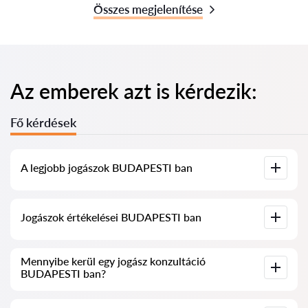
Összes megjelenítése
Az emberek azt is kérdezik:
Fő kérdések
A legjobb jogászok BUDAPESTI ban
Összegyűjtöttük a legjobb jogászok listáját BUDAPESTI ben,
Jogászok értékelései BUDAPESTI ban
teljes információval. Árak, értékelések, telefonszám és cím.
Szolgáltatásunkban valós értékeléseket gyűjtöttünk össze a
Mennyibe kerül egy jogász konzultáció
jogászokról, nem töröljük a negatív véleményeket, és nincs
BUDAPESTI ban?
lehetőség manipulálni azokat.
A jogászok konzultációja BUDAPESTI ban 20 000 HUF-tól