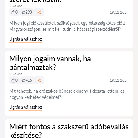
1 Válasz
0
293
19.12.2024
Milyen jogi előkészületek szükségesek egy házasságkötés előtt
Magyarországon, és mit kell tudni a házassági szerződésről?
Ugrás a válaszhoz
Milyen jogaim vannak, ha
bántalmaztak?
1 Válasz
0
416
19.12.2024
Mit tehetek, ha erőszakos bűncselekmény áldozata lettem, és
hogyan kérhetek védelmet?
Ugrás a válaszhoz
Miért fontos a szakszerű adóbevallás
készítése?