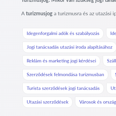
A
turizmusjog
a turizmusra és az utazási i
Idegenforgalmi adók és szabályozás
Id
Jogi tanácsadás utazási iroda alapításához
Reklám és marketing jogi kérdései
Szál
Szerződések felmondása turizmusban
Turista szerződések jogi tanácsadás
Ut
Utazási szerződések
Városok és ország