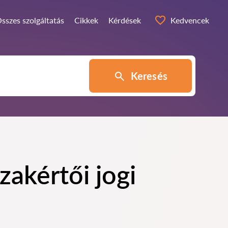
sszes szolgáltatás
Cikkek
Kérdések
Kedvencek
Keresés
akértői jogi