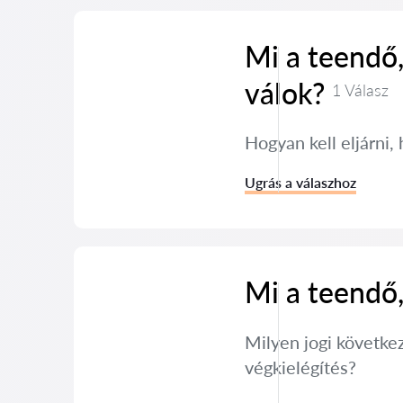
Mi a teendő
válok?
1 Válasz
Hogyan kell eljárni
Ugrás a válaszhoz
Mi a teendő
Milyen jogi követke
végkielégítés?