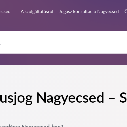
ecsed
A szolgáltatásról
Jogász konzultáció Nagyecsed
Ö
usjog Nagyecsed – Sz
ácsadásra Nagyecsed-ban?