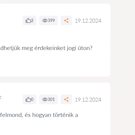
19.12.2024
2
399
édhetjük meg érdekeinket jogi úton?
z
19.12.2024
0
301
 felmond, és hogyan történik a