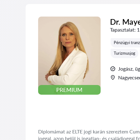
Dr. May
Tapasztalat:
1
Pénzügyi tranz
Turizmusjog
Jogász, ü
Nagyecse
PREMIUM
Diplomámat az ELTE jogi karán szereztem Cum L
joggal, azon belül is ingatlan- és családjogga