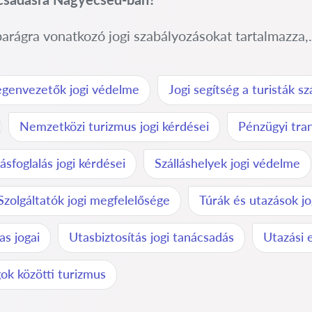
parágra vonatkozó jogi szabályozásokat tartalmazza,.
egenvezetők jogi védelme
Jogi segítség a turisták s
Nemzetközi turizmus jogi kérdései
Pénzügyi tra
lásfoglalás jogi kérdései
Szálláshelyek jogi védelme
Szolgáltatók jogi megfelelősége
Túrák és utazások j
as jogai
Utasbiztosítás jogi tanácsadás
Utazási 
ok közötti turizmus