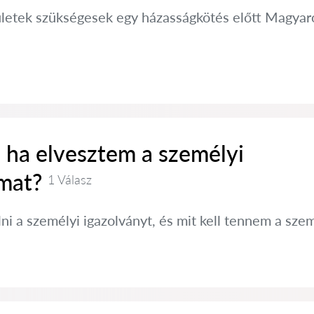
ületek szükségesek egy házasságkötés előtt Magyaror
 ha elvesztem a személyi
mat?
1 Válasz
ni a személyi igazolványt, és mit kell tennem a s