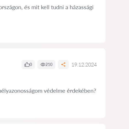
szágon, és mit kell tudni a házassági
19.12.2024
0
210
zemélyazonosságom védelme érdekében?