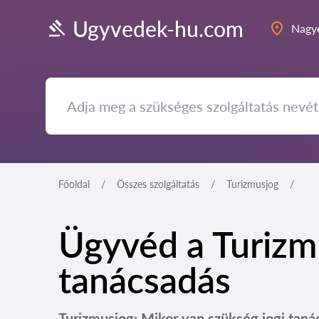
Ugyvedek-hu.com
Nagy
Főoldal
Összes szolgáltatás
Turizmusjog
Ügyvéd a Turizm
tanácsadás
Turizmusjog: Mikor van szükség jogi tan