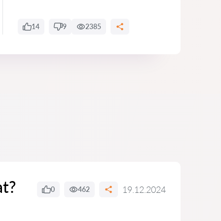
14
9
2385
at?
19.12.2024
0
462