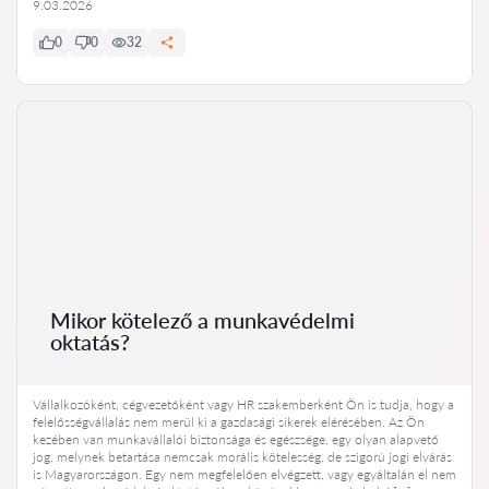
9.03.2026
0
0
32
Mikor kötelező a munkavédelmi
oktatás?
Vállalkozóként, cégvezetőként vagy HR szakemberként Ön is tudja, hogy a
felelősségvállalás nem merül ki a gazdasági sikerek elérésében. Az Ön
kezében van munkavállalói biztonsága és egészsége, egy olyan alapvető
jog, melynek betartása nemcsak morális kötelesség, de szigorú jogi elvárás
is Magyarországon. Egy nem megfelelően elvégzett, vagy egyáltalán el nem