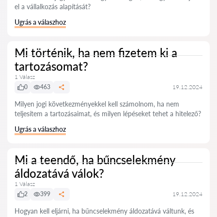
el a vállalkozás alapítását?
Ugrás a válaszhoz
Mi történik, ha nem fizetem ki a
tartozásomat?
1 Válasz
0
463
19.12.2024
Milyen jogi következményekkel kell számolnom, ha nem
teljesítem a tartozásaimat, és milyen lépéseket tehet a hitelező?
Ugrás a válaszhoz
Mi a teendő, ha bűncselekmény
áldozatává válok?
1 Válasz
2
399
19.12.2024
Hogyan kell eljárni, ha bűncselekmény áldozatává váltunk, és