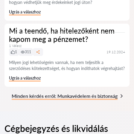
hogyan védhetjük meg érdekeinket jogi úton?
Ugrás a válaszhoz
Mi a teendő, ha hitelezőként nem
kapom meg a pénzemet?
1 Válasz
1
311
19.12.2024
Milyen jogi lehetőségeim vannak, ha nem teljesítik a
szerződéses kötelezettséget, és hogyan indíthatok végrehajtást?
Ugrás a válaszhoz
Minden kérdés erről: Munkavédelem és biztonság
Cégbejegyzés és likvidálás