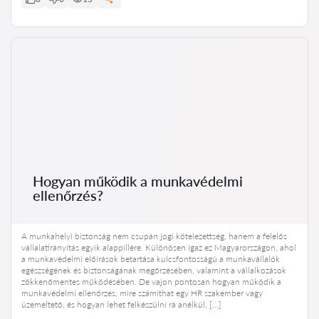
Hogyan működik a munkavédelmi
ellenőrzés?
A munkahelyi biztonság nem csupán jogi kötelezettség, hanem a felelős
vállalatirányítás egyik alappillére. Különösen igaz ez Magyarországon, ahol
a munkavédelmi előírások betartása kulcsfontosságú a munkavállalók
egészségének és biztonságának megőrzésében, valamint a vállalkozások
zökkenőmentes működésében. De vajon pontosan hogyan működik a
munkavédelmi ellenőrzés, mire számíthat egy HR szakember vagy
üzemeltető, és hogyan lehet felkészülni rá anélkül, […]