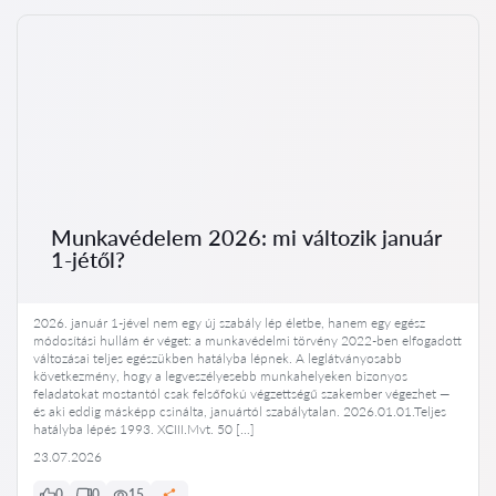
Munkavédelem 2026: mi változik január
1-jétől?
2026. január 1-jével nem egy új szabály lép életbe, hanem egy egész
módosítási hullám ér véget: a munkavédelmi törvény 2022-ben elfogadott
változásai teljes egészükben hatályba lépnek. A leglátványosabb
következmény, hogy a legveszélyesebb munkahelyeken bizonyos
feladatokat mostantól csak felsőfokú végzettségű szakember végezhet —
és aki eddig másképp csinálta, januártól szabálytalan. 2026.01.01.Teljes
hatályba lépés 1993. XCIII.Mvt. 50 […]
23.07.2026
0
0
15