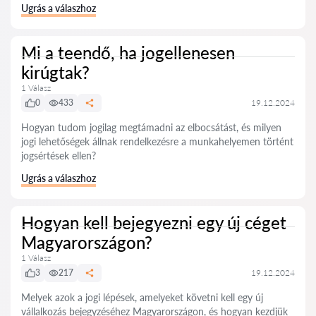
Ugrás a válaszhoz
Mi a teendő, ha jogellenesen
kirúgtak?
1 Válasz
0
433
19.12.2024
Hogyan tudom jogilag megtámadni az elbocsátást, és milyen
jogi lehetőségek állnak rendelkezésre a munkahelyemen történt
jogsértések ellen?
Ugrás a válaszhoz
Hogyan kell bejegyezni egy új céget
Magyarországon?
1 Válasz
3
217
19.12.2024
Melyek azok a jogi lépések, amelyeket követni kell egy új
vállalkozás bejegyzéséhez Magyarországon, és hogyan kezdjük