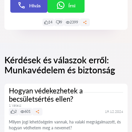
Hívás
Írni
Írni
14
9
2399
Kérdések és válaszok erről:
Munkavédelem és biztonság
Hogyan védekezhetek a
becsületsértés ellen?
1 Válasz
2
601
19.12.2024
Milyen jogi lehetőségeim vannak, ha valaki megrágalmazott, és
hogyan védhetem meg a nevemet?