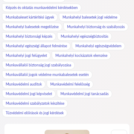
Képzés és oktatás munkavédelmi kérdésekben
Munkabaleset kártérítési ügyek
Munkahelyi balesetek jogi védelme
Munkahelyi balesetek megelőzése
Munkahelyi biztonság és szabályozás
Munkahelyi biztonsági képzés
Munkahelyi egészségbiztosítás
Munkahelyi egészségi állapot felmérése
Munkahelyi egészségvédelem
Munkahelyi jogi felügyelet
Munkahelyi kockázatok elemzése
Munkavállalói biztonság jogi szabályozása
Munkavállalói jogok védelme munkabalesetek esetén
Munkavédelmi auditok
Munkavédelmi felelősség
Munkavédelmi jogi képviselet
Munkavédelmi jogi tanácsadás
Munkavédelmi szabályzatok készítése
Tűzvédelmi előírások és jogi kérdések