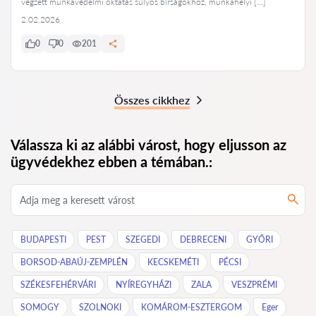
végzett munkavédelmi oktatás súlyos bírságokhoz, munkahelyi […]
2.02.2026
0
0
201
Összes cikkhez
Válassza ki az alábbi várost, hogy eljusson az
ügyvédekhez ebben a témában.:
BUDAPESTI
PEST
SZEGEDI
DEBRECENI
GYŐRI
BORSOD-ABAÚJ-ZEMPLÉN
KECSKEMÉTI
PÉCSI
SZÉKESFEHÉRVÁRI
NYÍREGYHÁZI
ZALA
VESZPRÉMI
SOMOGY
SZOLNOKI
KOMÁROM-ESZTERGOM
Eger