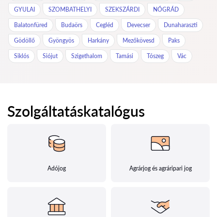
GYULAI
SZOMBATHELYI
SZEKSZÁRDI
NÓGRÁD
Balatonfüred
Budaörs
Cegléd
Devecser
Dunaharaszti
Gödöllő
Gyöngyös
Harkány
Mezőkövesd
Paks
Siklós
Siójut
Szigethalom
Tamási
Tószeg
Vác
Szolgáltatáskatalógus
Adójog
Agrárjog és agráripari jog