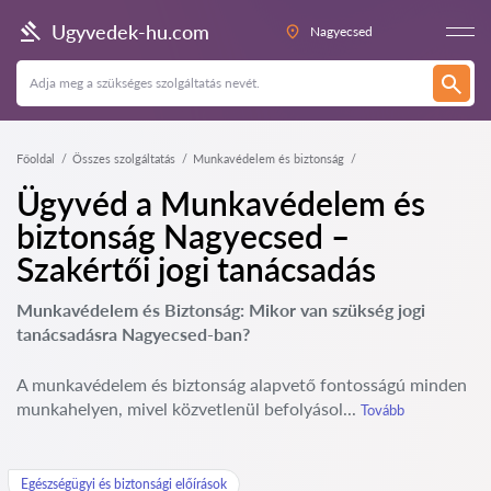
Ugyvedek-hu.com
Nagyecsed
Főoldal
Összes szolgáltatás
Munkavédelem és biztonság
Ügyvéd a Munkavédelem és
biztonság Nagyecsed –
Szakértői jogi tanácsadás
Munkavédelem és Biztonság: Mikor van szükség jogi
tanácsadásra Nagyecsed-ban?
A munkavédelem és biztonság alapvető fontosságú minden
munkahelyen, mivel közvetlenül befolyásol...
Tovább
Egészségügyi és biztonsági előírások