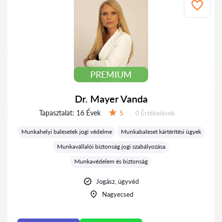
PREMIUM
Dr. Mayer Vanda
Tapasztalat:
16 Évek
Értékelések:
5
0 Értékelések
Értékelés:
Munkahelyi balesetek jogi védelme
Munkabaleset kártérítési ügyek
Munkavállalói biztonság jogi szabályozása
Munkavédelem és biztonság
Jogász, ügyvéd
Nagyecsed