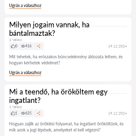
Ugrás a válaszhoz
Milyen jogaim vannak, ha
bántalmaztak?
1 Válasz
0
416
19.12.2024
Mit tehetek, ha erőszakos bűncselekmény áldozata lettem, és
hogyan kérhetek védelmet?
Ugrás a válaszhoz
Mi a teendő, ha örököltem egy
ingatlant?
1 Válasz
1
625
19.12.2024
Hogyan zajlik az öröklési folyamat, ha ingatlant örököltünk, és
mik azok a jogi lépések, amelyeket el kell végezni?