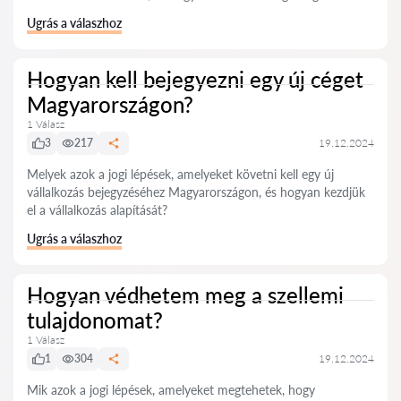
Ugrás a válaszhoz
Hogyan kell bejegyezni egy új céget
Magyarországon?
1 Válasz
3
217
19.12.2024
Melyek azok a jogi lépések, amelyeket követni kell egy új
vállalkozás bejegyzéséhez Magyarországon, és hogyan kezdjük
el a vállalkozás alapítását?
Ugrás a válaszhoz
Hogyan védhetem meg a szellemi
tulajdonomat?
1 Válasz
1
304
19.12.2024
Mik azok a jogi lépések, amelyeket megtehetek, hogy