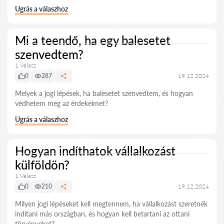
Ugrás a válaszhoz
Mi a teendő, ha egy balesetet
szenvedtem?
1 Válasz
0
287
19.12.2024
Melyek a jogi lépések, ha balesetet szenvedtem, és hogyan
védhetem meg az érdekeimet?
Ugrás a válaszhoz
Hogyan indíthatok vállalkozást
külföldön?
1 Válasz
0
210
19.12.2024
Milyen jogi lépéseket kell megtennem, ha vállalkozást szeretnék
indítani más országban, és hogyan kell betartani az ottani
törvényeket?