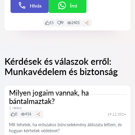
Hívás
Írni
Írni
15
9
2401
Kérdések és válaszok erről:
Munkavédelem és biztonság
Milyen jogaim vannak, ha
bántalmaztak?
1 Válasz
0
416
19.12.2024
Mit tehetek, ha erőszakos bűncselekmény áldozata lettem, és
hogyan kérhetek védelmet?