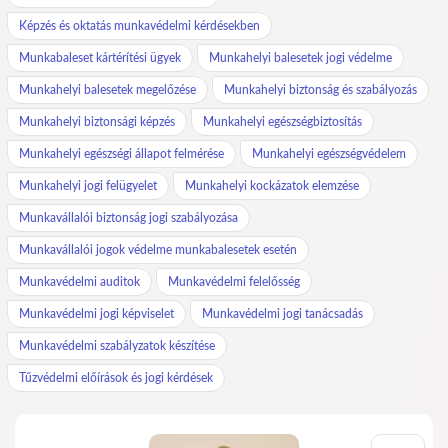
Képzés és oktatás munkavédelmi kérdésekben
Munkabaleset kártérítési ügyek
Munkahelyi balesetek jogi védelme
Munkahelyi balesetek megelőzése
Munkahelyi biztonság és szabályozás
Munkahelyi biztonsági képzés
Munkahelyi egészségbiztosítás
Munkahelyi egészségi állapot felmérése
Munkahelyi egészségvédelem
Munkahelyi jogi felügyelet
Munkahelyi kockázatok elemzése
Munkavállalói biztonság jogi szabályozása
Munkavállalói jogok védelme munkabalesetek esetén
Munkavédelmi auditok
Munkavédelmi felelősség
Munkavédelmi jogi képviselet
Munkavédelmi jogi tanácsadás
Munkavédelmi szabályzatok készítése
Tűzvédelmi előírások és jogi kérdések