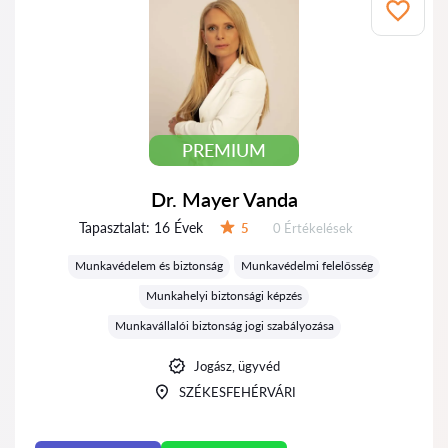
PREMIUM
Dr. Mayer Vanda
Tapasztalat:
16 Évek
Értékelések:
5
0 Értékelések
Értékelés:
Munkavédelem és biztonság
Munkavédelmi felelősség
Munkahelyi biztonsági képzés
Munkavállalói biztonság jogi szabályozása
Jogász, ügyvéd
SZÉKESFEHÉRVÁRI