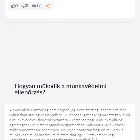
0
0
17
Hogyan működik a munkavédelmi
ellenőrzés?
A munkahelyi biztonság nem csupán jogi kötelezettség, hanem a felelős
vállalatirányítás egyik alappillére. Különösen igaz ez Magyarországon, ahol
a munkavédelmi előírások betartása kulcsfontosságú a munkavállalók
egészségének és biztonságának megőrzésében, valamint a vállalkozások
zökkenőmentes működésében. De vajon pontosan hogyan működik a
munkavédelmi ellenőrzés, mire számíthat egy HR szakember vagy
üzemeltető, és hogyan lehet felkészülni rá anélkül, […]