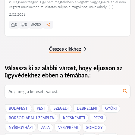
is Magyarországon. Egy nem megfelelően elvégzett, vagy egyáltalán el nem
végzett munkavédelmi oktatás súlyos bírságokhoz, munkahelyi […]
2.02.2026
0
0
202
Összes cikkhez
Válassza ki az alábbi várost, hogy eljusson az
ügyvédekhez ebben a témában.:
BUDAPESTI
PEST
SZEGEDI
DEBRECENI
GYŐRI
BORSOD-ABAÚJ-ZEMPLÉN
KECSKEMÉTI
PÉCSI
NYÍREGYHÁZI
ZALA
VESZPRÉMI
SOMOGY