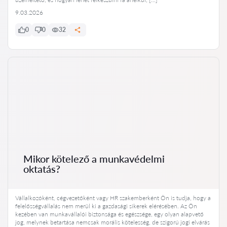
9.03.2026
0
0
32
Mikor kötelező a munkavédelmi
oktatás?
Vállalkozóként, cégvezetőként vagy HR szakemberként Ön is tudja, hogy a
felelősségvállalás nem merül ki a gazdasági sikerek elérésében. Az Ön
kezében van munkavállalói biztonsága és egészsége, egy olyan alapvető
jog, melynek betartása nemcsak morális kötelesség, de szigorú jogi elvárás