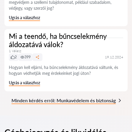
megvédjem a szellemi tulajdonomat, például szabadalom,
védjegy, vagy szerzői jog?
Ugrás a válaszhoz
Mi a teendő, ha bűncselekmény
áldozatává válok?
1 Válasz
2
399
19.12.2024
Hogyan kell eljárni, ha bűncselekmény áldozatává váltunk, és
hogyan védhetjük meg érdekeinket jogi úton?
Ugrás a válaszhoz
Minden kérdés erről: Munkavédelem és biztonság