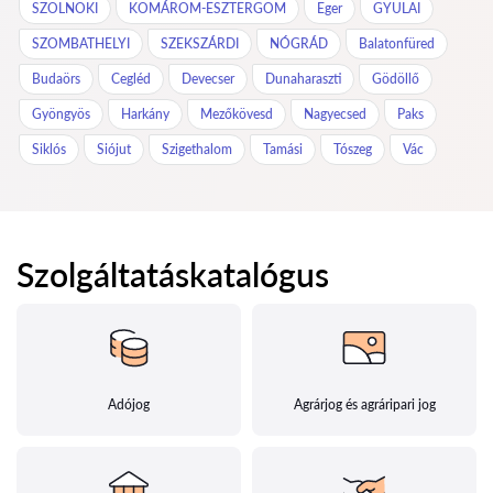
SZOLNOKI
KOMÁROM-ESZTERGOM
Eger
GYULAI
SZOMBATHELYI
SZEKSZÁRDI
NÓGRÁD
Balatonfüred
Budaörs
Cegléd
Devecser
Dunaharaszti
Gödöllő
Gyöngyös
Harkány
Mezőkövesd
Nagyecsed
Paks
Siklós
Siójut
Szigethalom
Tamási
Tószeg
Vác
Szolgáltatáskatalógus
Adójog
Agrárjog és agráripari jog