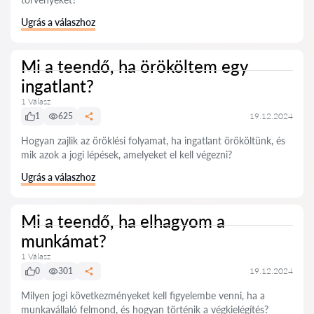
Ugrás a válaszhoz
Mi a teendő, ha örököltem egy
ingatlant?
1 Válasz
1
625
19.12.2024
Hogyan zajlik az öröklési folyamat, ha ingatlant örököltünk, és
mik azok a jogi lépések, amelyeket el kell végezni?
Ugrás a válaszhoz
Mi a teendő, ha elhagyom a
munkámat?
1 Válasz
0
301
19.12.2024
Milyen jogi következményeket kell figyelembe venni, ha a
munkavállaló felmond, és hogyan történik a végkielégítés?