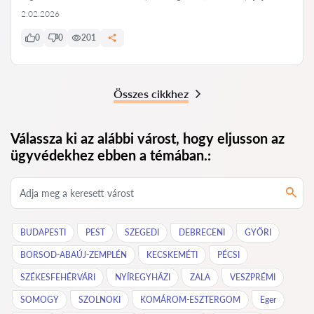
2.02.2026
0
0
201
Összes cikkhez
Válassza ki az alábbi várost, hogy eljusson az
ügyvédekhez ebben a témában.:
BUDAPESTI
PEST
SZEGEDI
DEBRECENI
GYŐRI
BORSOD-ABAÚJ-ZEMPLÉN
KECSKEMÉTI
PÉCSI
SZÉKESFEHÉRVÁRI
NYÍREGYHÁZI
ZALA
VESZPRÉMI
SOMOGY
SZOLNOKI
KOMÁROM-ESZTERGOM
Eger