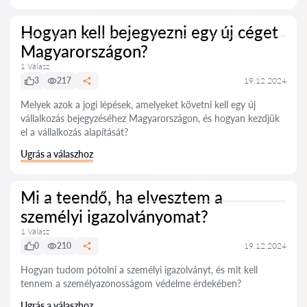
Hogyan kell bejegyezni egy új céget
Magyarországon?
1 Válasz
3
217
19.12.2024
Melyek azok a jogi lépések, amelyeket követni kell egy új
vállalkozás bejegyzéséhez Magyarországon, és hogyan kezdjük
el a vállalkozás alapítását?
Ugrás a válaszhoz
Mi a teendő, ha elvesztem a
személyi igazolványomat?
1 Válasz
0
210
19.12.2024
Hogyan tudom pótolni a személyi igazolványt, és mit kell
tennem a személyazonosságom védelme érdekében?
Ugrás a válaszhoz