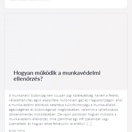
Hogyan működik a munkavédelmi
ellenőrzés?
A munkahelyi biztonság nem csupán jogi kötelezettség, hanem a felelős
vállalatirányítás egyik alappillére. Különösen igaz ez Magyarországon, ahol
a munkavédelmi előírások betartása kulcsfontosságú a munkavállalók
egészségének és biztonságának megőrzésében, valamint a vállalkozások
zökkenőmentes működésében. De vajon pontosan hogyan működik a
munkavédelmi ellenőrzés, mire számíthat egy HR szakember vagy
üzemeltető, és hogyan lehet felkészülni rá anélkül, […]
9.03.2026