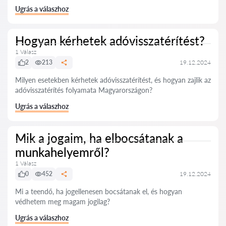
Ugrás a válaszhoz
Hogyan kérhetek adóvisszatérítést?
1 Válasz
2
213
19.12.2024
Milyen esetekben kérhetek adóvisszatérítést, és hogyan zajlik az
adóvisszatérítés folyamata Magyarországon?
Ugrás a válaszhoz
Mik a jogaim, ha elbocsátanak a
munkahelyemről?
1 Válasz
0
452
19.12.2024
Mi a teendő, ha jogellenesen bocsátanak el, és hogyan
védhetem meg magam jogilag?
Ugrás a válaszhoz