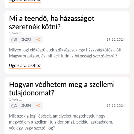
Mi a teendő, ha házasságot
szeretnék kötni?
1 Válasz
0
293
19.12.2024
Milyen jogi előkészületek szükségesek egy házasságkötés előtt
Magyarországon, és mit kell tudni a házassági szerződésről?
Ugrás a válaszhoz
Hogyan védhetem meg a szellemi
tulajdonomat?
1 Válasz
1
304
19.12.2024
Mik azok a jogi lépések, amelyeket megtehetek, hogy
megvédjem a szellemi tulajdonomat, például szabadalom,
védjegy, vagy szerzői jog?