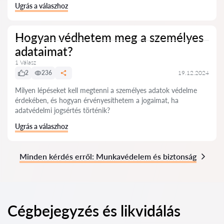
Ugrás a válaszhoz
Hogyan védhetem meg a személyes
adataimat?
1 Válasz
2
236
19.12.2024
Milyen lépéseket kell megtenni a személyes adatok védelme
érdekében, és hogyan érvényesíthetem a jogaimat, ha
adatvédelmi jogsértés történik?
Ugrás a válaszhoz
Minden kérdés erről: Munkavédelem és biztonság
Cégbejegyzés és likvidálás