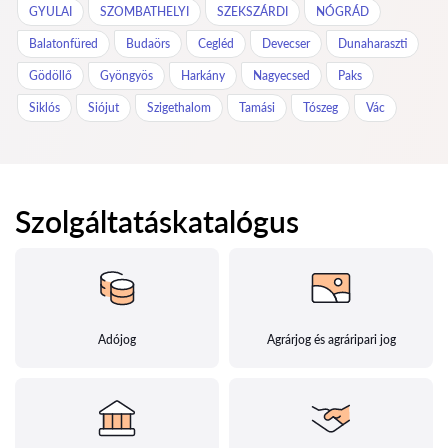
GYULAI
SZOMBATHELYI
SZEKSZÁRDI
NÓGRÁD
Balatonfüred
Budaörs
Cegléd
Devecser
Dunaharaszti
Gödöllő
Gyöngyös
Harkány
Nagyecsed
Paks
Siklós
Siójut
Szigethalom
Tamási
Tószeg
Vác
Szolgáltatáskatalógus
Adójog
Agrárjog és agráripari jog