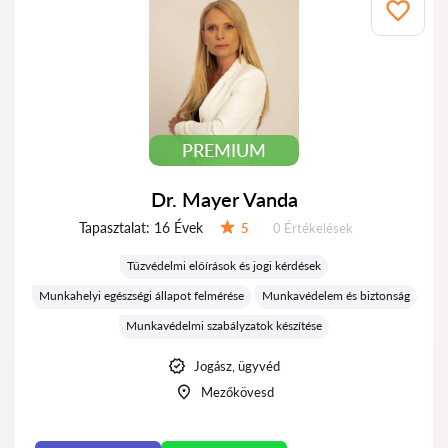
PREMIUM
Dr. Mayer Vanda
Tapasztalat:
16 Évek
Értékelések:
5
0 Értékelések
Értékelés:
Tűzvédelmi előírások és jogi kérdések
Munkahelyi egészségi állapot felmérése
Munkavédelem és biztonság
Munkavédelmi szabályzatok készítése
Jogász, ügyvéd
Mezőkövesd