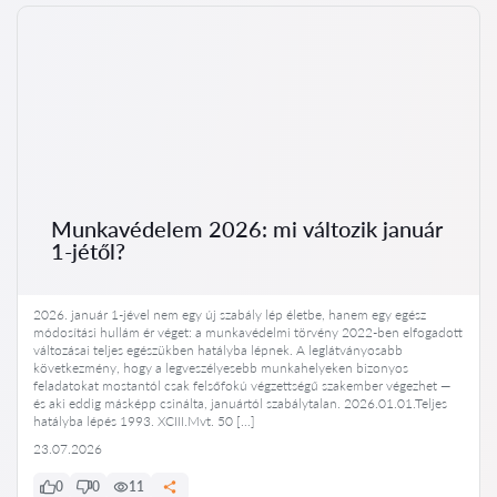
Munkavédelem 2026: mi változik január
1-jétől?
2026. január 1-jével nem egy új szabály lép életbe, hanem egy egész
módosítási hullám ér véget: a munkavédelmi törvény 2022-ben elfogadott
változásai teljes egészükben hatályba lépnek. A leglátványosabb
következmény, hogy a legveszélyesebb munkahelyeken bizonyos
feladatokat mostantól csak felsőfokú végzettségű szakember végezhet —
és aki eddig másképp csinálta, januártól szabálytalan. 2026.01.01.Teljes
hatályba lépés 1993. XCIII.Mvt. 50 […]
23.07.2026
0
0
11