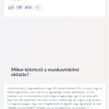
0
0
32
Mikor kötelező a munkavédelmi
oktatás?
Vállalkozóként, cégvezetőként vagy HR szakemberként Ön is tudja, hogy a
felelősségvállalás nem merül ki a gazdasági sikerek elérésében. Az Ön
kezében van munkavállalói biztonsága és egészsége, egy olyan alapvető
jog, melynek betartása nemcsak morális kötelesség, de szigorú jogi elvárás
is Magyarországon. Egy nem megfelelően elvégzett, vagy egyáltalán el nem
végzett munkavédelmi oktatás súlyos bírságokhoz, munkahelyi […]