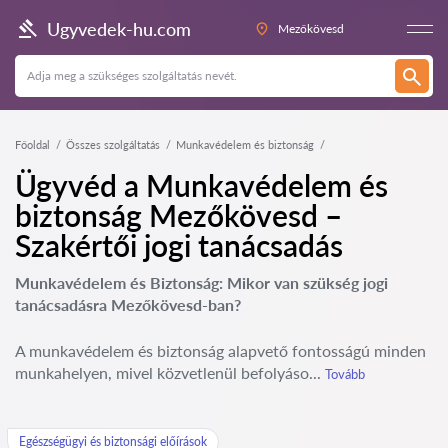
Ugyvedek-hu.com
Mezőkövesd
Főoldal
Összes szolgáltatás
Munkavédelem és biztonság
Ügyvéd a Munkavédelem és
biztonság Mezőkövesd –
Szakértői jogi tanácsadás
Munkavédelem és Biztonság: Mikor van szükség jogi
tanácsadásra Mezőkövesd-ban?
A munkavédelem és biztonság alapvető fontosságú minden
munkahelyen, mivel közvetlenül befolyáso...
Tovább
Egészségügyi és biztonsági előírások