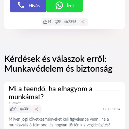
Hívás
Írni
Írni
14
9
2396
Kérdések és válaszok erről:
Munkavédelem és biztonság
Mi a teendő, ha elhagyom a
munkámat?
1 Válasz
0
301
19.12.2024
Milyen jogi következményeket kell figyelembe venni, ha a
munkavállaló felmond, és hogyan történik a végkielégítés?