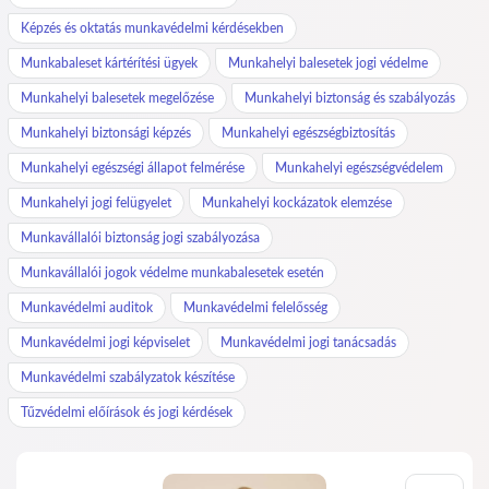
Képzés és oktatás munkavédelmi kérdésekben
Munkabaleset kártérítési ügyek
Munkahelyi balesetek jogi védelme
Munkahelyi balesetek megelőzése
Munkahelyi biztonság és szabályozás
Munkahelyi biztonsági képzés
Munkahelyi egészségbiztosítás
Munkahelyi egészségi állapot felmérése
Munkahelyi egészségvédelem
Munkahelyi jogi felügyelet
Munkahelyi kockázatok elemzése
Munkavállalói biztonság jogi szabályozása
Munkavállalói jogok védelme munkabalesetek esetén
Munkavédelmi auditok
Munkavédelmi felelősség
Munkavédelmi jogi képviselet
Munkavédelmi jogi tanácsadás
Munkavédelmi szabályzatok készítése
Tűzvédelmi előírások és jogi kérdések