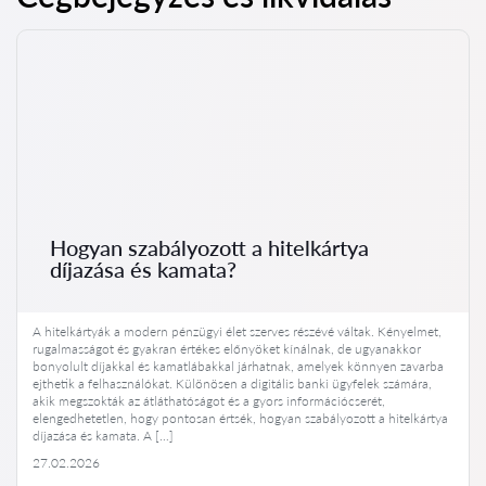
Hogyan szabályozott a hitelkártya
díjazása és kamata?
A hitelkártyák a modern pénzügyi élet szerves részévé váltak. Kényelmet,
rugalmasságot és gyakran értékes előnyöket kínálnak, de ugyanakkor
bonyolult díjakkal és kamatlábakkal járhatnak, amelyek könnyen zavarba
ejthetik a felhasználókat. Különösen a digitális banki ügyfelek számára,
akik megszokták az átláthatóságot és a gyors információcserét,
elengedhetetlen, hogy pontosan értsék, hogyan szabályozott a hitelkártya
díjazása és kamata. A […]
27.02.2026