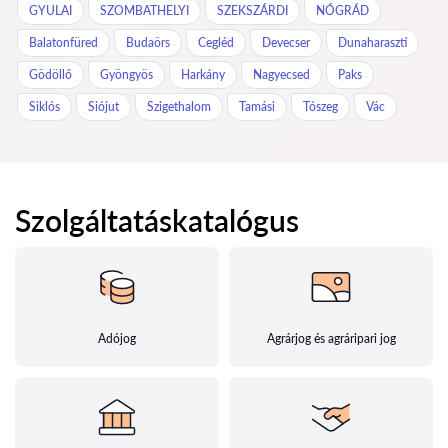
GYULAI
SZOMBATHELYI
SZEKSZÁRDI
NÓGRÁD
Balatonfüred
Budaörs
Cegléd
Devecser
Dunaharaszti
Gödöllő
Gyöngyös
Harkány
Nagyecsed
Paks
Siklós
Siójut
Szigethalom
Tamási
Tószeg
Vác
Szolgáltatáskatalógus
Adójog
Agrárjog és agráripari jog