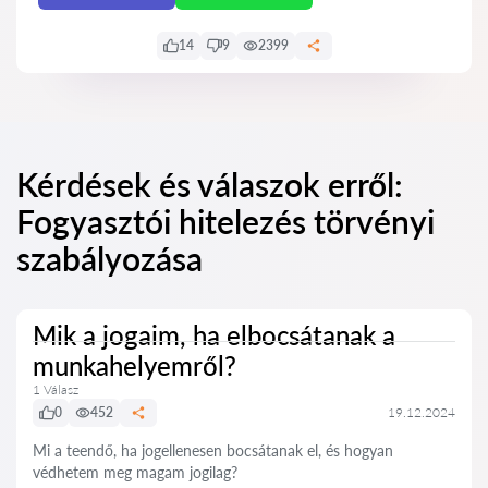
14
9
2399
Kérdések és válaszok erről:
Fogyasztói hitelezés törvényi
szabályozása
Mik a jogaim, ha elbocsátanak a
munkahelyemről?
1 Válasz
0
452
19.12.2024
Mi a teendő, ha jogellenesen bocsátanak el, és hogyan
védhetem meg magam jogilag?