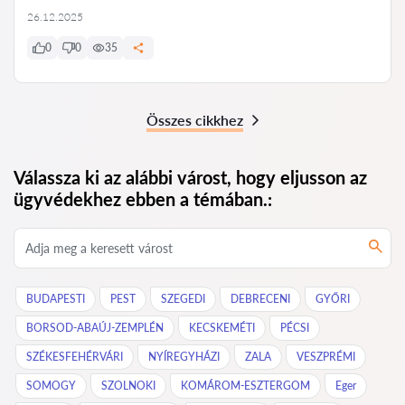
26.12.2025
0
0
35
Összes cikkhez
Válassza ki az alábbi várost, hogy eljusson az
ügyvédekhez ebben a témában.:
BUDAPESTI
PEST
SZEGEDI
DEBRECENI
GYŐRI
BORSOD-ABAÚJ-ZEMPLÉN
KECSKEMÉTI
PÉCSI
SZÉKESFEHÉRVÁRI
NYÍREGYHÁZI
ZALA
VESZPRÉMI
SOMOGY
SZOLNOKI
KOMÁROM-ESZTERGOM
Eger