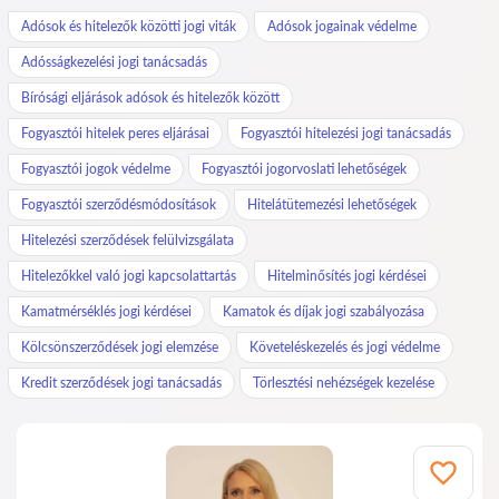
Adósok és hitelezők közötti jogi viták
Adósok jogainak védelme
Adósságkezelési jogi tanácsadás
Bírósági eljárások adósok és hitelezők között
Fogyasztói hitelek peres eljárásai
Fogyasztói hitelezési jogi tanácsadás
Fogyasztói jogok védelme
Fogyasztói jogorvoslati lehetőségek
Fogyasztói szerződésmódosítások
Hitelátütemezési lehetőségek
Hitelezési szerződések felülvizsgálata
Hitelezőkkel való jogi kapcsolattartás
Hitelminősítés jogi kérdései
Kamatmérséklés jogi kérdései
Kamatok és díjak jogi szabályozása
Kölcsönszerződések jogi elemzése
Követeléskezelés és jogi védelme
Kredit szerződések jogi tanácsadás
Törlesztési nehézségek kezelése