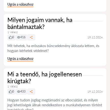
Ugrás a válaszhoz
Milyen jogaim vannak, ha
bántalmaztak?
1 Válasz
0
416
19.12.2024
Mit tehetek, ha erőszakos bűncselekmény áldozata lettem, és
hogyan kérhetek védelmet?
Ugrás a válaszhoz
Mi a teendő, ha jogellenesen
kirúgtak?
1 Válasz
0
433
19.12.2024
Hogyan tudom jogilag megtámadni az elbocsátást, és milyen
jogi lehetőségek állnak rendelkezésre a munkahelyemen történt
jogsértések ellen?