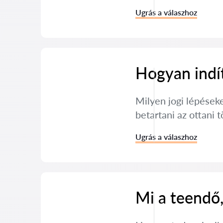
Ugrás a válaszhoz
Hogyan indít
Milyen jogi lépéseke
betartani az ottani 
Ugrás a válaszhoz
Mi a teendő,