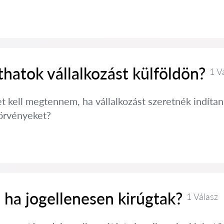
hatok vállalkozást külföldön?
1 V
t kell megtennem, ha vállalkozást szeretnék indítan
törvényeket?
 ha jogellenesen kirúgtak?
1 Válasz