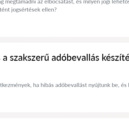
g megtámadni az elbocsátást, és milyen jogi lehető
ént jogsértések ellen?
 a szakszerű adóbevallás készít
etkezmények, ha hibás adóbevallást nyújtunk be, és 