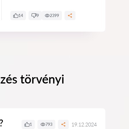
14
9
2399
ezés törvényi
?
19.12.2024
1
793