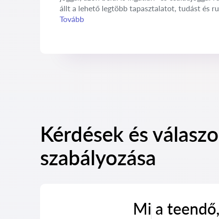
állt a lehető legtöbb tapasztalatot, tudást és r
Tovább
Kérdések és válaszok
szabályozása
Mi a teendő,