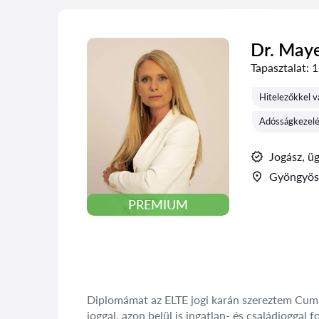
Dr. May
Tapasztalat:
1
Hitelezőkkel va
Adósságkezelés
Jogász, ü
Gyöngyös
PREMIUM
Diplomámat az ELTE jogi karán szereztem Cum L
joggal, azon belül is ingatlan- és családjogga