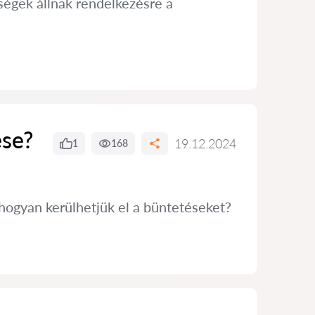
ségek állnak rendelkezésre a
ése?
19.12.2024
1
168
hogyan kerülhetjük el a büntetéseket?