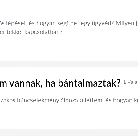
rás lépései, és hogyan segíthet egy ügyvéd? Milyen
entekkel kapcsolatban?
im vannak, ha bántalmaztak?
1 Vála
szakos bűncselekmény áldozata lettem, és hogyan 