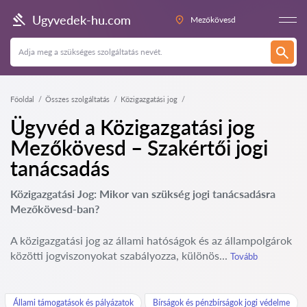
Ugyvedek-hu.com
Mezőkövesd
Főoldal
Összes szolgáltatás
Közigazgatási jog
Ügyvéd a Közigazgatási jog
Mezőkövesd – Szakértői jogi
tanácsadás
Közigazgatási Jog: Mikor van szükség jogi tanácsadásra
Mezőkövesd-ban?
A közigazgatási jog az állami hatóságok és az állampolgárok
közötti jogviszonyokat szabályozza, különös...
Tovább
Állami támogatások és pályázatok
Bírságok és pénzbírságok jogi védelme