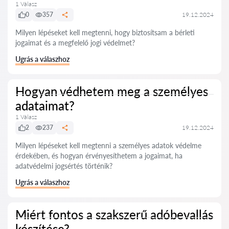
1 Válasz
0
357
19.12.2024
Milyen lépéseket kell megtenni, hogy biztosítsam a bérleti
jogaimat és a megfelelő jogi védelmet?
Ugrás a válaszhoz
Hogyan védhetem meg a személyes
adataimat?
1 Válasz
2
237
19.12.2024
Milyen lépéseket kell megtenni a személyes adatok védelme
érdekében, és hogyan érvényesíthetem a jogaimat, ha
adatvédelmi jogsértés történik?
Ugrás a válaszhoz
Miért fontos a szakszerű adóbevallás
készítése?