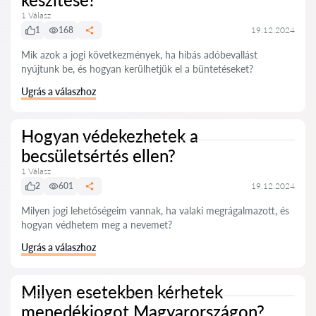
1 Válasz
1
168
19.12.2024
Mik azok a jogi következmények, ha hibás adóbevallást
nyújtunk be, és hogyan kerülhetjük el a büntetéseket?
Ugrás a válaszhoz
Hogyan védekezhetek a
becsületsértés ellen?
1 Válasz
2
601
19.12.2024
Milyen jogi lehetőségeim vannak, ha valaki megrágalmazott, és
hogyan védhetem meg a nevemet?
Ugrás a válaszhoz
Milyen esetekben kérhetek
menedékjogot Magyarországon?