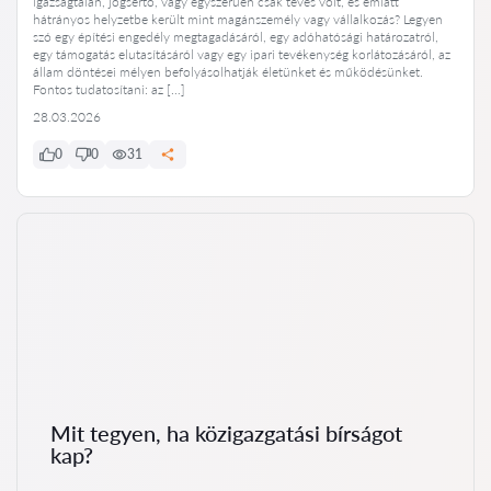
igazságtalan, jogsértő, vagy egyszerűen csak téves volt, és emiatt
hátrányos helyzetbe került mint magánszemély vagy vállalkozás? Legyen
szó egy építési engedély megtagadásáról, egy adóhatósági határozatról,
egy támogatás elutasításáról vagy egy ipari tevékenység korlátozásáról, az
állam döntései mélyen befolyásolhatják életünket és működésünket.
Fontos tudatosítani: az […]
28.03.2026
0
0
31
Mit tegyen, ha közigazgatási bírságot
kap?