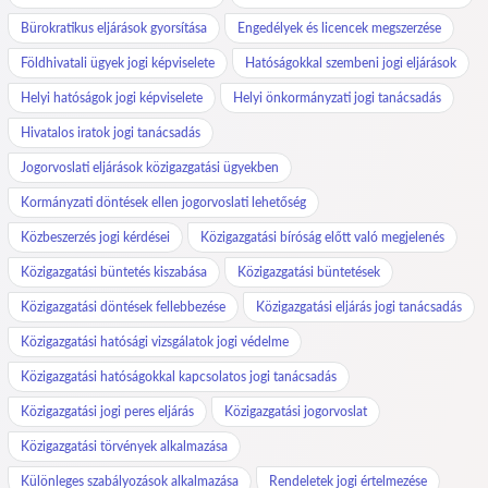
Bürokratikus eljárások gyorsítása
Engedélyek és licencek megszerzése
Földhivatali ügyek jogi képviselete
Hatóságokkal szembeni jogi eljárások
Helyi hatóságok jogi képviselete
Helyi önkormányzati jogi tanácsadás
Hivatalos iratok jogi tanácsadás
Jogorvoslati eljárások közigazgatási ügyekben
Kormányzati döntések ellen jogorvoslati lehetőség
Közbeszerzés jogi kérdései
Közigazgatási bíróság előtt való megjelenés
Közigazgatási büntetés kiszabása
Közigazgatási büntetések
Közigazgatási döntések fellebbezése
Közigazgatási eljárás jogi tanácsadás
Közigazgatási hatósági vizsgálatok jogi védelme
Közigazgatási hatóságokkal kapcsolatos jogi tanácsadás
Közigazgatási jogi peres eljárás
Közigazgatási jogorvoslat
Közigazgatási törvények alkalmazása
Különleges szabályozások alkalmazása
Rendeletek jogi értelmezése