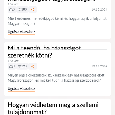
1 Válasz
0
180
19.12.2024
Miért érdemes menedékjogot kérni, és hogyan zajlik a folyamat
Magyarországon?
Ugrás a válaszhoz
Mi a teendő, ha házasságot
szeretnék kötni?
1 Válasz
0
293
19.12.2024
Milyen jogi előkészületek szükségesek egy házasságkötés előtt
Magyarországon, és mit kell tudni a házassági szerződésről?
Ugrás a válaszhoz
Hogyan védhetem meg a szellemi
tulajdonomat?