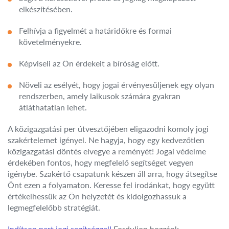
elkészítésében.
Felhívja a figyelmét a határidőkre és formai
követelményekre.
Képviseli az Ön érdekeit a bíróság előtt.
Növeli az esélyét, hogy jogai érvényesüljenek egy olyan
rendszerben, amely laikusok számára gyakran
átláthatatlan lehet.
A közigazgatási per útvesztőjében eligazodni komoly jogi
szakértelemet igényel. Ne hagyja, hogy egy kedvezőtlen
közigazgatási döntés elvegye a reményét! Jogai védelme
érdekében fontos, hogy megfelelő segítséget vegyen
igénybe. Szakértő csapatunk készen áll arra, hogy átsegítse
Önt ezen a folyamaton. Keresse fel irodánkat, hogy együtt
értékelhessük az Ön helyzetét és kidolgozhassuk a
legmegfelelőbb stratégiát.
Indítson pert jogi segítséggel!
Forduljon hozzánk