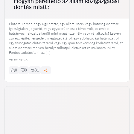
Hogyan perelhető az állam közigazgatási
döntés miatt?
Előfordult már, hogy úgy érezte, egy állami szerv vagy hatóság döntése
igazságtalan, jogsértő, vagy egyszerűen csak téves volt, és emiatt
hátrányos helyzetbe került mint magánszemély vagy vállalkozás? Legyen
szó egy építési engedély megtagadásáról, egy adóhatósági határozatról,
egy támogatás elutasításáról vagy egy ipari tevékenység korlátozásáról, az
állam döntései mélyen befolyásolhatják életünket és működésünket.
Fontos tudatosítani: az […]
28.03.2026
0
0
31