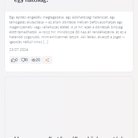
Egy építési engedély megtagadása, egy adóhatósági határozat, egy
támogatás elutasítása — az állam döntései mélyen befolyásolhatják egy
magánszemély vagy vállalkozás életét. A jó hír: ezek a döntések bíróság
előtt támadhatók. A rossz hír: mindössze 30 nap áll rendelkezésre, és ez a
határidő szigorúbb, mint amilyennek látszik. Aki lekési, elveszti a jogát —
igazolás nélkül nincs […]
23.07.2026
0
0
20