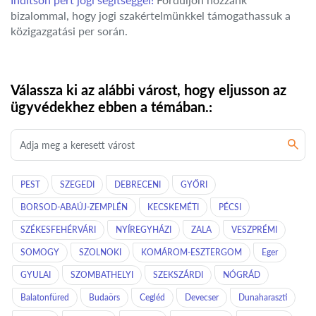
bizalommal, hogy jogi szakértelmünkkel támogathassuk a
közigazgatási per során.
Válassza ki az alábbi várost, hogy eljusson az
ügyvédekhez ebben a témában.:
PEST
SZEGEDI
DEBRECENI
GYŐRI
BORSOD-ABAÚJ-ZEMPLÉN
KECSKEMÉTI
PÉCSI
SZÉKESFEHÉRVÁRI
NYÍREGYHÁZI
ZALA
VESZPRÉMI
SOMOGY
SZOLNOKI
KOMÁROM-ESZTERGOM
Eger
GYULAI
SZOMBATHELYI
SZEKSZÁRDI
NÓGRÁD
Balatonfüred
Budaörs
Cegléd
Devecser
Dunaharaszti