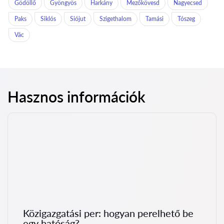
Gödöllő
Gyöngyös
Harkány
Mezőkövesd
Nagyecsed
Paks
Siklós
Siójut
Szigethalom
Tamási
Tószeg
Vác
Hasznos információk
Közigazgatási per: hogyan perelhető be
egy hatóság?