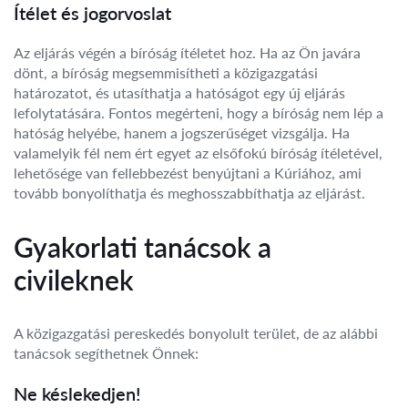
Ítélet és jogorvoslat
Az eljárás végén a bíróság ítéletet hoz. Ha az Ön javára
dönt, a bíróság megsemmisítheti a közigazgatási
határozatot, és utasíthatja a hatóságot egy új eljárás
lefolytatására. Fontos megérteni, hogy a bíróság nem lép a
hatóság helyébe, hanem a jogszerűséget vizsgálja. Ha
valamelyik fél nem ért egyet az elsőfokú bíróság ítéletével,
lehetősége van fellebbezést benyújtani a Kúriához, ami
tovább bonyolíthatja és meghosszabbíthatja az eljárást.
Gyakorlati tanácsok a
civileknek
A közigazgatási pereskedés bonyolult terület, de az alábbi
tanácsok segíthetnek Önnek:
Ne késlekedjen!