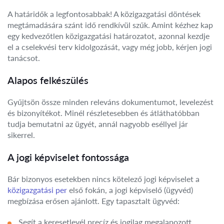
A határidők a legfontosabbak! A közigazgatási döntések
megtámadására szánt idő rendkívül szűk. Amint kézhez kap
egy kedvezőtlen közigazgatási határozatot, azonnal kezdje
el a cselekvési terv kidolgozását, vagy még jobb, kérjen jogi
tanácsot.
Alapos felkészülés
Gyűjtsön össze minden releváns dokumentumot, levelezést
és bizonyítékot. Minél részletesebben és átláthatóbban
tudja bemutatni az ügyét, annál nagyobb eséllyel jár
sikerrel.
A jogi képviselet fontossága
Bár bizonyos esetekben nincs kötelező jogi képviselet a
közigazgatási per
első fokán, a jogi képviselő (ügyvéd)
megbízása erősen ajánlott. Egy tapasztalt ügyvéd:
Segít a keresetlevél precíz és jogilag megalapozott