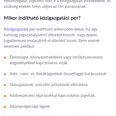
felülvizsgálja, jogszerű volt-e a közigazgatás intézkedése, és
szükség esetén helyt adjon az Ön panaszának.
Mikor indítható közigazgatási per?
Közigazgatási per
indítható jellemzően akkor, ha egy
hatóság jogszabálysértő döntést hozott, vagy éppen
jogellenesen mulasztott el döntést hozni. Ilyen esetek
lehetnek például:
Építésügyi, környezetvédelmi vagy területszervezési
engedélyekkel kapcsolatos viták.
Adó-, vám- és illetékügyekkel összefüggő határozatok.
Támogatások, szociális juttatások elbírálása.
Közbeszerzési eljárásokkal kapcsolatos jogviták.
Állampolgársági ügyek.