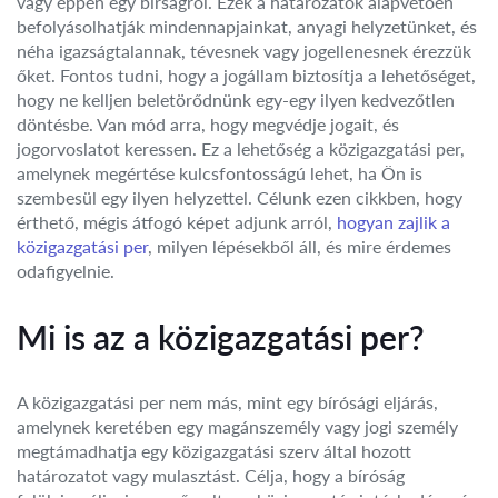
vagy éppen egy bírságról. Ezek a határozatok alapvetően
befolyásolhatják mindennapjainkat, anyagi helyzetünket, és
néha igazságtalannak, tévesnek vagy jogellenesnek érezzük
őket. Fontos tudni, hogy a jogállam biztosítja a lehetőséget,
hogy ne kelljen beletörődnünk egy-egy ilyen kedvezőtlen
döntésbe. Van mód arra, hogy megvédje jogait, és
jogorvoslatot keressen. Ez a lehetőség a közigazgatási per,
amelynek megértése kulcsfontosságú lehet, ha Ön is
szembesül egy ilyen helyzettel. Célunk ezen cikkben, hogy
érthető, mégis átfogó képet adjunk arról,
hogyan zajlik a
közigazgatási per
, milyen lépésekből áll, és mire érdemes
odafigyelnie.
Mi is az a közigazgatási per?
A közigazgatási per nem más, mint egy bírósági eljárás,
amelynek keretében egy magánszemély vagy jogi személy
megtámadhatja egy közigazgatási szerv által hozott
határozatot vagy mulasztást. Célja, hogy a bíróság