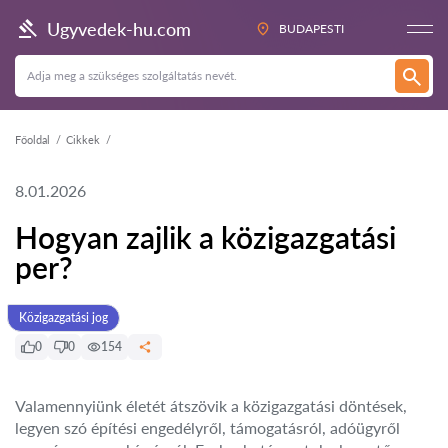
Ugyvedek-hu.com
BUDAPESTI
Főoldal
Cikkek
8.01.2026
Hogyan zajlik a közigazgatási
per?
Közigazgatási jog
0
0
154
Valamennyiünk életét átszövik a közigazgatási döntések,
legyen szó építési engedélyről, támogatásról, adóügyről