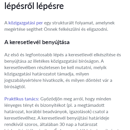
lépésről lépésre
A
közigazgatási per
egy strukturált folyamat, amelynek
megértése segíthet Önnek felkészülni és eligazodni.
A keresetlevél benyújtása
Az első és legfontosabb lépés a keresetlevél elkészítése és
benyújtása az illetékes közigazgatási bíróságon. A
keresetlevélben részletesen be kell mutatni, melyik
közigazgatási határozatot támadja, milyen
jogszabálysértésre hivatkozik, és milyen döntést vár a
bíróságtól.
Praktikus tanács:
Győződjön meg arról, hogy minden
lényeges tényt és bizonyítékot (pl. a megtámadott
határozat, korábbi beadványok, igazolások) csatol a
keresetlevélhez. A keresetlevél benyújtási határideje
rendkívül szoros, általában 30 nap a határozat