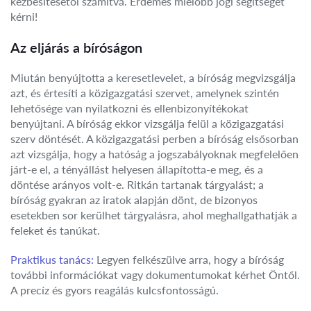
kézbesítésétől számítva. Érdemes mielőbb jogi segítséget
kérni!
Az eljárás a bíróságon
Miután benyújtotta a keresetlevelet, a bíróság megvizsgálja
azt, és értesíti a közigazgatási szervet, amelynek szintén
lehetősége van nyilatkozni és ellenbizonyítékokat
benyújtani. A bíróság ekkor vizsgálja felül a közigazgatási
szerv döntését. A közigazgatási perben a bíróság elsősorban
azt vizsgálja, hogy a hatóság a jogszabályoknak megfelelően
járt-e el, a tényállást helyesen állapította-e meg, és a
döntése arányos volt-e. Ritkán tartanak tárgyalást; a
bíróság gyakran az iratok alapján dönt, de bizonyos
esetekben sor kerülhet tárgyalásra, ahol meghallgathatják a
feleket és tanúkat.
Praktikus tanács:
Legyen felkészülve arra, hogy a bíróság
további információkat vagy dokumentumokat kérhet Öntől.
A precíz és gyors reagálás kulcsfontosságú.