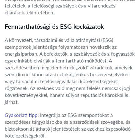
feltételek, a felelősségi szabályok és a vitarendezési
eljárások tekintetében.
Fenntarthatósági és ESG kockázatok
A környezeti, társadalmi és vállalatirányítási (ESG)
szempontok jelentősége folyamatosan növekszik az
energiaiparban. A befektetők, a szabályozók és a fogyasztók
egyre inkább elvárják a fenntartható működést. A
szerződésekben megjelenhetnek „zöld” záradékok, amelyek
szén-dioxid-kibocsátási célokat, etikus beszerzési elveket
vagy társadalmi felelősségvállalási kötelezettségeket
rögzítenek. Az ezeknek való meg nem felelés nemcsak jogi
következményekkel, hanem súlyos reputációs károkkal is
járhat.
Gyakorlati tipp:
Integrálja az ESG szempontokat a
szerződéses tárgyalásokba és a szerződések szövegébe, és
biztosítson átlátható jelentéstételt az ezekhez kapcsolódó
kötelezettségekről.