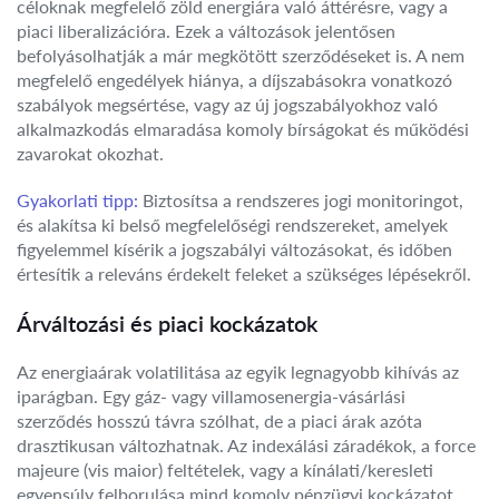
céloknak megfelelő zöld energiára való áttérésre, vagy a
piaci liberalizációra. Ezek a változások jelentősen
befolyásolhatják a már megkötött szerződéseket is. A nem
megfelelő engedélyek hiánya, a díjszabásokra vonatkozó
szabályok megsértése, vagy az új jogszabályokhoz való
alkalmazkodás elmaradása komoly bírságokat és működési
zavarokat okozhat.
Gyakorlati tipp:
Biztosítsa a rendszeres jogi monitoringot,
és alakítsa ki belső megfelelőségi rendszereket, amelyek
figyelemmel kísérik a jogszabályi változásokat, és időben
értesítik a releváns érdekelt feleket a szükséges lépésekről.
Árváltozási és piaci kockázatok
Az energiaárak volatilitása az egyik legnagyobb kihívás az
iparágban. Egy gáz- vagy villamosenergia-vásárlási
szerződés hosszú távra szólhat, de a piaci árak azóta
drasztikusan változhatnak. Az indexálási záradékok, a force
majeure (vis maior) feltételek, vagy a kínálati/keresleti
egyensúly felborulása mind komoly pénzügyi kockázatot