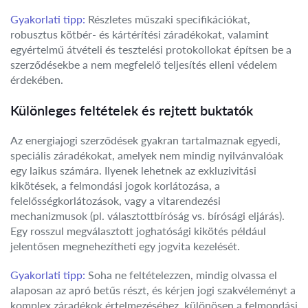
Gyakorlati tipp:
Részletes műszaki specifikációkat,
robusztus kötbér- és kártérítési záradékokat, valamint
egyértelmű átvételi és tesztelési protokollokat építsen be a
szerződésekbe a nem megfelelő teljesítés elleni védelem
érdekében.
Különleges feltételek és rejtett buktatók
Az energiajogi szerződések gyakran tartalmaznak egyedi,
speciális záradékokat, amelyek nem mindig nyilvánvalóak
egy laikus számára. Ilyenek lehetnek az exkluzivitási
kikötések, a felmondási jogok korlátozása, a
felelősségkorlátozások, vagy a vitarendezési
mechanizmusok (pl. választottbíróság vs. bírósági eljárás).
Egy rosszul megválasztott joghatósági kikötés például
jelentősen megnehezítheti egy jogvita kezelését.
Gyakorlati tipp:
Soha ne feltételezzen, mindig olvassa el
alaposan az apró betűs részt, és kérjen jogi szakvéleményt a
komplex záradékok értelmezéséhez, különösen a felmondási