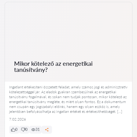
Mikor kötelező az energetikai
tanúsítvány?
Ingatlant értékesíteni összetett feladat, amely számos jogi és adminisztratív
kötelezettséggel jár. Az eladók gyakran szembesülnek az energetikai
tanúsítvány fogalmával, és sokan nem tudják pontosan, mikor kötelező az
energetikai tanúsítvány megléte, és miért olyan fontos. Ez a dokumentum
nem csupán egy jogszabályi előírás, hanem egy olyan eszköz is, amely
jelentősen befolyásolhatja az ingatlan értékét és értékesíthetőségét. […]
7.02.2026
0
0
31