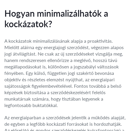
Hogyan minimalizálhatók a
kockázatok?
A kockázatok minimalizálásának alapja a proaktivitás.
Mielőtt aláírna egy energiajogi szerződést, végezzen alapos
jogi átvilágítást. Ne csak az új szerződéseket vizsgálja meg,
hanem rendszeresen ellenőrizze a meglévő, hosszú távú
megállapodásokat is, különösen a jogszabályi változások
fényében. Egy külső, független jogi szakértő bevonása
objektív és részletes elemzést nyújthat, az energiaipari
sajátosságok figyelembevételével. Fontos továbbá a belső
képzések biztosítása a szerződéskezelésért felelős
munkatársak számára, hogy tisztában legyenek a
legfontosabb buktatókkal.
Az energiaiparban a szerződések jelentik a működés alapját,
de egyben a legfőbb kockázati forrásokat is hordozhatják.
Az előrelátó és gondos szerződéskezelés kulcsfontosságú a