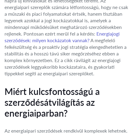
napra új kihívásokat és lehetőségeket teremt. Az
energiaipari szereplők számára létfontosságú, hogy ne csak
a műszaki és piaci folyamatokat értsék, hanem tisztában
legyenek azokkal a jogi kockázatokkal is, amelyek a
mindennapi működésüket meghatározó szerződésekben
rejlenek. Pontosan ezért merül fel a kérdés:
Energiajogi
szerződések: milyen kockázatok vannak?
A megfelelő
felkészültség és a proaktív jogi stratégia elengedhetetlen a
stabilitás és a hosszú távú siker megőrzéséhez ebben a
komplex környezetben. Ez a cikk rávilágít az energiajogi
szerződések leggyakoribb kockázataira, és gyakorlati
tippekkel segíti az energiaipari szereplőket.
Miért kulcsfontosságú a
szerződésátvilágítás az
energiaiparban?
Az energiaipari szerződések rendkívül komplexek lehetnek.