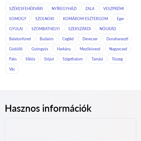
SZÉKESFEHÉRVÁRI
NYÍREGYHÁZI
ZALA
VESZPRÉMI
SOMOGY
SZOLNOKI
KOMÁROM-ESZTERGOM
Eger
GYULAI
SZOMBATHELYI
SZEKSZÁRDI
NÓGRÁD
Balatonfüred
Budaörs
Cegléd
Devecser
Dunaharaszti
Gödöllő
Gyöngyös
Harkány
Mezőkövesd
Nagyecsed
Paks
Siklós
Siójut
Szigethalom
Tamási
Tószeg
Vác
Hasznos információk