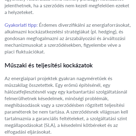
jelenthetnek, ha a szerződés nem kezeli megfelelően ezeket
a helyzeteket.
Gyakorlati tipp:
Érdemes diverzifikálni az energiaforrásokat,
alkalmazni kockázatkezelési stratégiákat (pl. hedging), és
gondosan megfogalmazni az árszabályozási és árváltozási
mechanizmusokat a szerződésekben, figyelembe véve a
piaci fluktuációkat.
Műszaki és teljesítési kockázatok
Az energiaipari projektek gyakran nagyméretűek és
műszakilag összetettek. Egy erőmű építésénél, egy
hálózatfejlesztésnél vagy egy karbantartási szolgáltatásnál
felmerülhetnek késedelmek, minőségi problémák,
meghibásodások vagy a szerződésben rögzített teljesítési
paraméterek be nem tartása. A szerződésnek világosan kell
tartalmaznia a garanciális feltételeket, a szolgáltatási szint
megállapodásokat (SLA), a késedelmi kötbéreket és az
elfogadási eljárásokat.