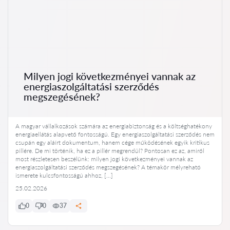
Milyen jogi következményei vannak az
energiaszolgáltatási szerződés
megszegésének?
A magyar vállalkozások számára az energiabiztonság és a költséghatékony
energiaellátás alapvető fontosságú. Egy energiaszolgáltatási szerződés nem
csupán egy aláírt dokumentum, hanem cége működésének egyik kritikus
pillére. De mi történik, ha ez a pillér megrendül? Pontosan ez az, amiről
most részletesen beszélünk: milyen jogi következményei vannak az
energiaszolgáltatási szerződés megszegésének? A témakör mélyreható
ismerete kulcsfontosságú ahhoz, […]
25.02.2026
0
0
37