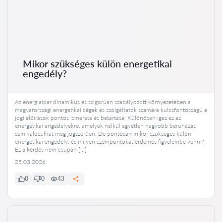
Mikor szükséges külön energetikai
engedély?
Az energiaipar dinamikus és szigorúan szabályozott környezetében a
magyarországi energetikai cégek és szolgáltatók számára kulcsfontosságú a
jogi előírások pontos ismerete és betartása. Különösen igaz ez az
energetikai engedélyekre, amelyek nélkül egyetlen nagyobb beruházás
sem valósulhat meg jogszerűen. De pontosan mikor szükséges külön
energetikai engedély, és milyen szempontokat érdemes figyelembe venni?
Ez a kérdés nem csupán […]
25.03.2026
0
0
43