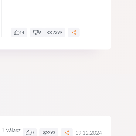
14
9
2399
1 Válasz
19.12.2024
0
293