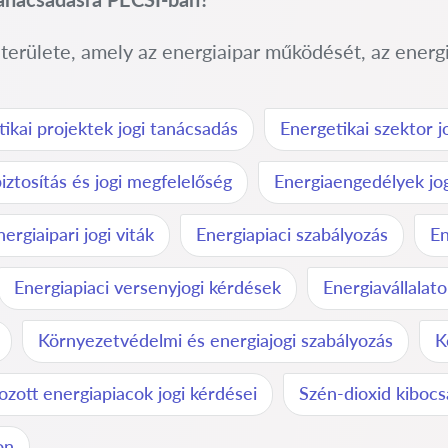
 területe, amely az energiaipar működését, az energ
ikai projektek jogi tanácsadás
Energetikai szektor j
iztosítás és jogi megfelelőség
Energiaengedélyek jo
nergiaipari jogi viták
Energiapiaci szabályozás
En
Energiapiaci versenyjogi kérdések
Energiavállalato
Környezetvédelmi és energiajogi szabályozás
K
ozott energiapiacok jogi kérdései
Szén-dioxid kibocs
on