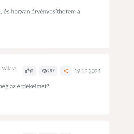
, és hogyan érvényesíthetem a
 Válasz
19.12.2024
0
287
meg az érdekeimet?