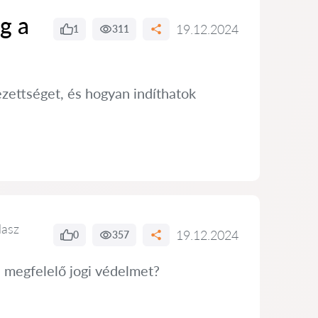
g a
19.12.2024
1
311
ezettséget, és hogyan indíthatok
lasz
19.12.2024
0
357
a megfelelő jogi védelmet?