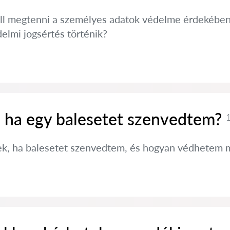
ell megtenni a személyes adatok védelme érdekében
elmi jogsértés történik?
, ha egy balesetet szenvedtem?
1
sek, ha balesetet szenvedtem, és hogyan védhetem 