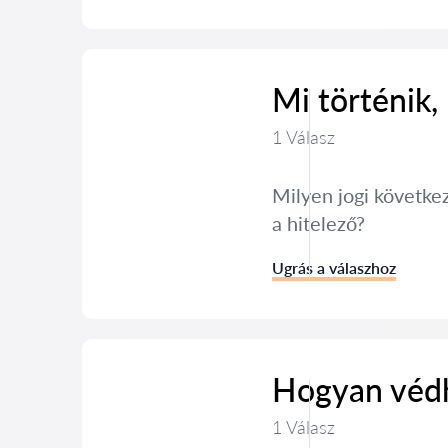
Mi történik,
1 Válasz
Milyen jogi követke
a hitelező?
Ugrás a válaszhoz
Hogyan védh
1 Válasz