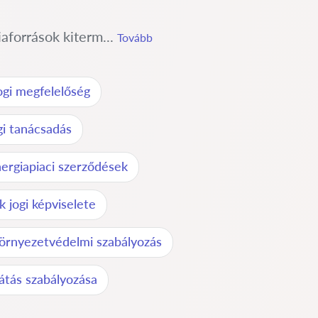
iaforrások kiterm...
Tovább
ogi megfelelőség
gi tanácsadás
ergiapiaci szerződések
k jogi képviselete
örnyezetvédelmi szabályozás
átás szabályozása