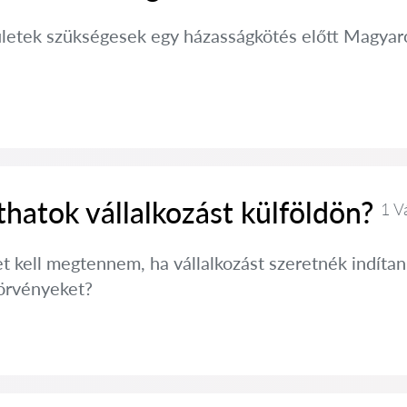
ületek szükségesek egy házasságkötés előtt Magyaror
hatok vállalkozást külföldön?
1 V
t kell megtennem, ha vállalkozást szeretnék indítan
törvényeket?