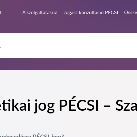
I
A szolgáltatásról
Jogász konzultáció PÉCSI
Össze
ikai jog PÉCSI – Sza
tanácsadásra PÉCSI-ban?