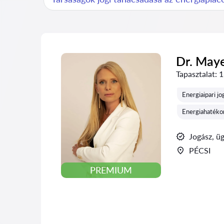
Dr. May
Tapasztalat:
1
Energiaipari jo
Energiahatékon
Jogász, ü
PÉCSI
PREMIUM