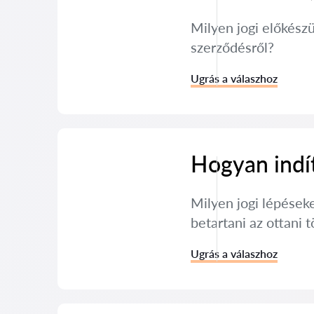
Milyen jogi előkész
szerződésről?
Ugrás a válaszhoz
Hogyan indít
Milyen jogi lépéseke
betartani az ottani 
Ugrás a válaszhoz