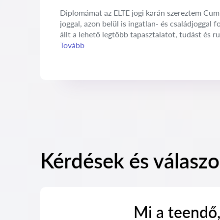
Diplomámat az ELTE jogi karán szereztem Cum L
joggal, azon belül is ingatlan- és családjogga
állt a lehető legtöbb tapasztalatot, tudást és r
Tovább
Kérdések és válaszok
Mi a teendő,