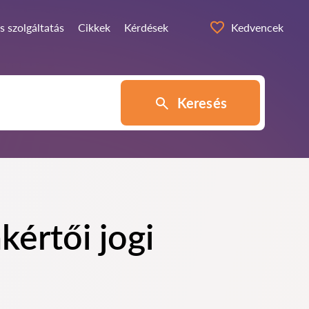
s szolgáltatás
Cikkek
Kérdések
Kedvencek
Keresés
kértői jogi