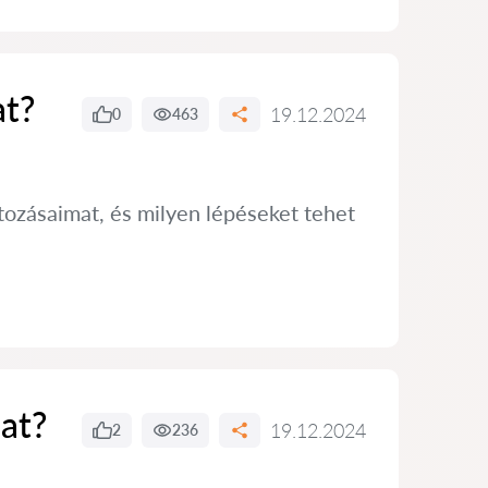
at?
19.12.2024
0
463
tozásaimat, és milyen lépéseket tehet
at?
19.12.2024
2
236