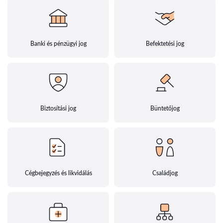
Banki és pénzügyi jog
Befektetési jog
Biztosítási jog
Büntetőjog
Cégbejegyzés és likvidálás
Családjog