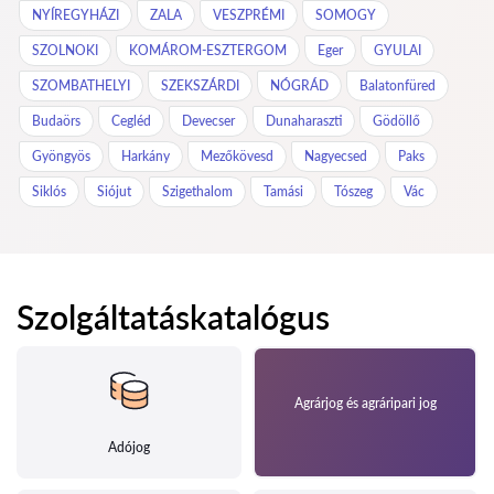
NYÍREGYHÁZI
ZALA
VESZPRÉMI
SOMOGY
SZOLNOKI
KOMÁROM-ESZTERGOM
Eger
GYULAI
SZOMBATHELYI
SZEKSZÁRDI
NÓGRÁD
Balatonfüred
Budaörs
Cegléd
Devecser
Dunaharaszti
Gödöllő
Gyöngyös
Harkány
Mezőkövesd
Nagyecsed
Paks
Siklós
Siójut
Szigethalom
Tamási
Tószeg
Vác
Szolgáltatáskatalógus
Agrárjog és agráripari jog
Adójog