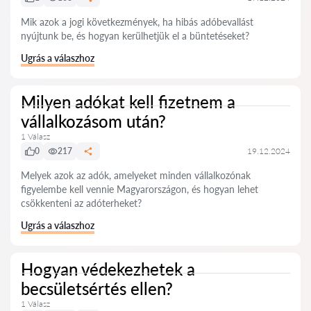
Mik azok a jogi következmények, ha hibás adóbevallást
nyújtunk be, és hogyan kerülhetjük el a büntetéseket?
Ugrás a válaszhoz
Milyen adókat kell fizetnem a
vállalkozásom után?
1 Válasz
0
217
19.12.2024
Melyek azok az adók, amelyeket minden vállalkozónak
figyelembe kell vennie Magyarországon, és hogyan lehet
csökkenteni az adóterheket?
Ugrás a válaszhoz
Hogyan védekezhetek a
becsületsértés ellen?
1 Válasz