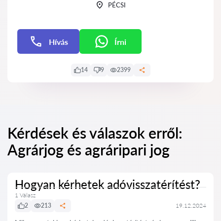
PÉCSI
Hívás
Írni
Írni
14
9
2399
Kérdések és válaszok erről:
Agrárjog és agráripari jog
Hogyan kérhetek adóvisszatérítést?
1 Válasz
2
213
19.12.2024