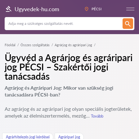
Ugyvedek-hu.com
PÉCSI
Főoldal
Összes szolgáltatás
Agrárjog és agráripari jog
Ügyvéd a Agrárjog és agráripari
jog PÉCSI – Szakértői jogi
tanácsadás
Agrárjog és Agráripari Jog: Mikor van szükség jogi
tanácsadásra PÉCSI-ban?
Az agrárjog és az agráripari jog olyan speciális jogterületek,
amelyek az élelmiszertermelés, mezőg...
Tovább
Agrárhitelezés jogi kérdései
Agráripari jog