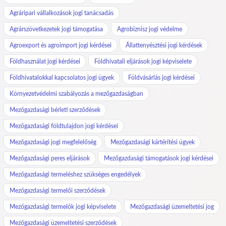
Agráripari vállalkozások jogi tanácsadás
Agrárszövetkezetek jogi támogatása
Agrobiznisz jogi védelme
Agroexport és agroimport jogi kérdései
Állattenyésztési jogi kérdések
Földhasználat jogi kérdései
Földhivatali eljárások jogi képviselete
Földhivatalokkal kapcsolatos jogi ügyek
Földvásárlás jogi kérdései
Környezetvédelmi szabályozás a mezőgazdaságban
Mezőgazdasági bérleti szerződések
Mezőgazdasági földtulajdon jogi kérdései
Mezőgazdasági jogi megfelelőség
Mezőgazdasági kártérítési ügyek
Mezőgazdasági peres eljárások
Mezőgazdasági támogatások jogi kérdései
Mezőgazdasági termeléshez szükséges engedélyek
Mezőgazdasági termelői szerződések
Mezőgazdasági termelők jogi képviselete
Mezőgazdasági üzemeltetési jog
Mezőgazdasági üzemeltetési szerződések