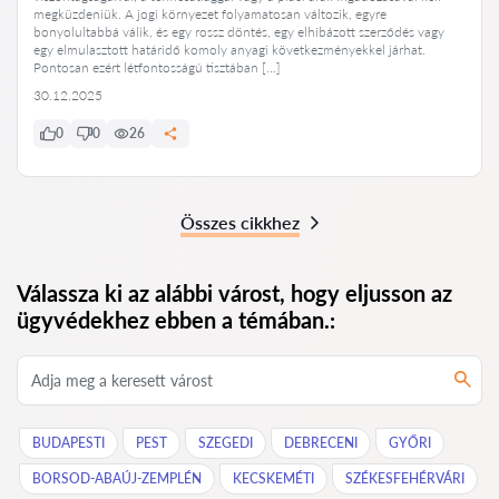
megküzdeniük. A jogi környezet folyamatosan változik, egyre
bonyolultabbá válik, és egy rossz döntés, egy elhibázott szerződés vagy
egy elmulasztott határidő komoly anyagi következményekkel járhat.
Pontosan ezért létfontosságú tisztában […]
30.12.2025
0
0
26
Összes cikkhez
Válassza ki az alábbi várost, hogy eljusson az
ügyvédekhez ebben a témában.:
BUDAPESTI
PEST
SZEGEDI
DEBRECENI
GYŐRI
BORSOD-ABAÚJ-ZEMPLÉN
KECSKEMÉTI
SZÉKESFEHÉRVÁRI