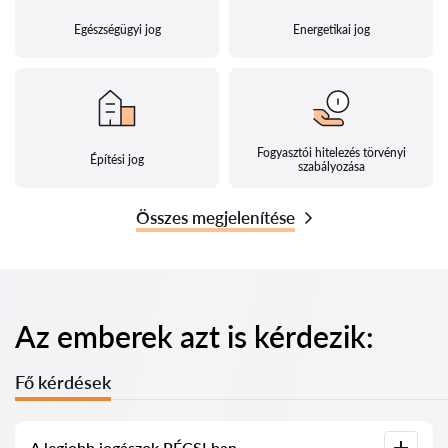
Egészségügyi jog
Energetikai jog
Fogyasztói hitelezés törvényi
Építési jog
szabályozása
Összes megjelenítése
Az emberek azt is kérdezik:
Fő kérdések
A legjobb jogászok PÉCSI ban