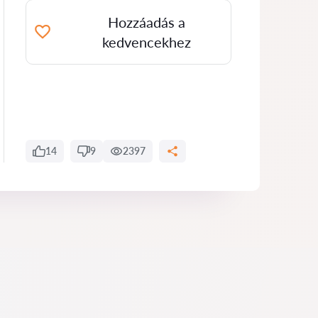
Hozzáadás a
kedvencekhez
14
9
2397