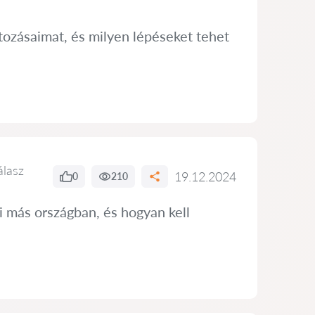
tozásaimat, és milyen lépéseket tehet
álasz
19.12.2024
0
210
i más országban, és hogyan kell