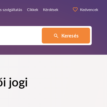
s szolgáltatás
Cikkek
Kérdések
Kedvencek
Keresés
 jogi