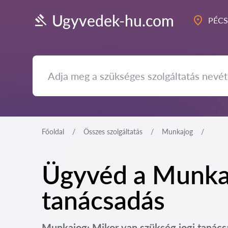
Ugyvedek-hu.com
PÉCS
Főoldal
Összes szolgáltatás
Munkajog
Ügyvéd a Munkaj
tanácsadás
Munkajog: Mikor van szükség jogi tanác