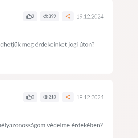
19.12.2024
2
399
édhetjük meg érdekeinket jogi úton?
19.12.2024
0
210
zemélyazonosságom védelme érdekében?