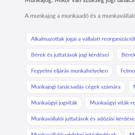
A munkajog a munkaadó és a munkavállaló kö
Alkalmazottak jogai a vállalati reorganizáci
Bérek és juttatások jogi kérdései
Bérek
Fegyelmi eljárás munkahelyeken
Felmo
Munkajogi tanácsadás cégek számára
Munkaügyi jogviták
Munkaügyi viták r
Munkavállalói juttatások és adózási kérdés
Munkavállalói védelmi intézkedések
Mu