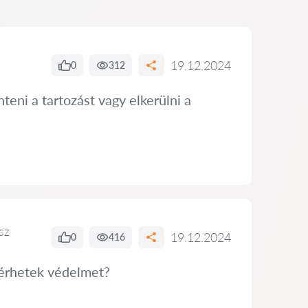
19.12.2024
0
312
eni a tartozást vagy elkerülni a
sz
19.12.2024
0
416
kérhetek védelmet?