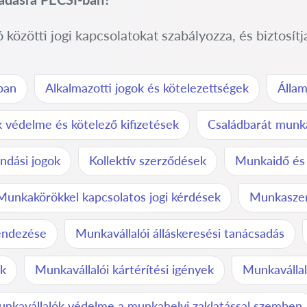
zötti jogi kapcsolatokat szabályozza, és biztosítja 
óban
Alkalmazotti jogok és kötelezettségek
Állam
 védelme és kötelező kifizetések
Családbarát munka
ndási jogok
Kollektív szerződések
Munkaidő és 
Munkakörökkel kapcsolatos jogi kérdések
Munkaszer
endezése
Munkavállalói álláskeresési tanácsadás
ek
Munkavállalói kártérítési igények
Munkavállal
nkavállalók védelme a munkahelyi zaklatással szemben