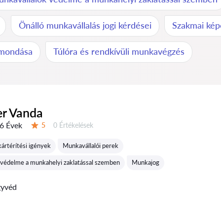
Önálló munkavállalás jogi kérdései
Szakmai kép
lmondása
Túlóra és rendkívüli munkavégzés
er Vanda
6 Évek
Értékelések:
5
0 Értékelések
Értékelés:
kártérítési igények
Munkavállalói perek
 védelme a munkahelyi zaklatással szemben
Munkajog
gyvéd