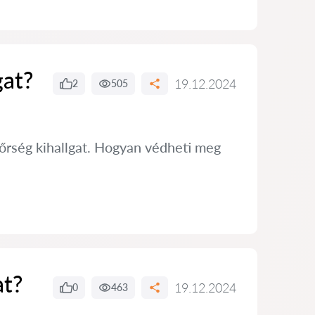
gat?
19.12.2024
2
505
dőrség kihallgat. Hogyan védheti meg
at?
19.12.2024
0
463