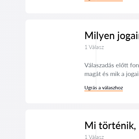
Milyen jogai
1 Válasz
Válaszadás előtt fon
magát és mik a joga
Ugrás a válaszhoz
Mi történik,
1 Válasz