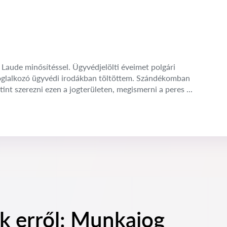
aude minősítéssel. Ügyvédjelölti éveimet polgári
l foglalkozó ügyvédi irodákban töltöttem. Szándékomban
utint szerezni ezen a jogterületen, megismerni a peres ...
k erről: Munkajog