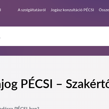
I
A szolgáltatásról
Jogász konzultáció PÉCSI
Össze
og PÉCSI – Szakértői
sadásra PÉCSI-ban?