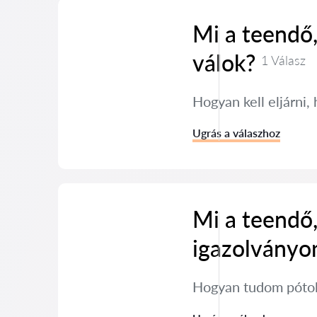
Mi a teendő
válok?
1 Válasz
Hogyan kell eljárni
Ugrás a válaszhoz
Mi a teendő,
igazolványo
Hogyan tudom pótol