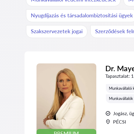
Nyugdíjazás és társadalombiztosítási ügyek
Szakszervezetek jogai
Szerződések fe
Dr. May
Tapasztalat:
1
Munkavállalói 
Munkavállalók
Jogász, ü
PÉCSI
PREMIUM