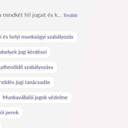
mindkét fél jogait és k...
Tovább
i és helyi munkaügyi szabályozás
helyek jogi kérdései
pihenőidő szabályozása
ződés jogi tanácsadás
Munkavállalói jogok védelme
ói perek