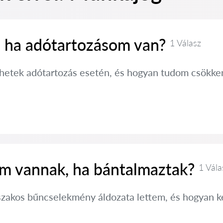
, ha adótartozásom van?
1 Válasz
hetek adótartozás esetén, és hogyan tudom csökkent
im vannak, ha bántalmaztak?
1 Vála
szakos bűncselekmény áldozata lettem, és hogyan 