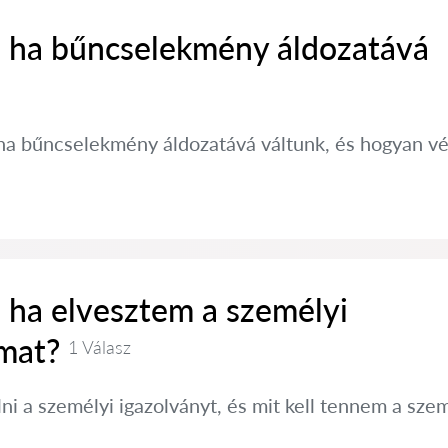
, ha bűncselekmény áldozatává
, ha bűncselekmény áldozatává váltunk, és hogyan v
 ha elvesztem a személyi
mat?
1 Válasz
ni a személyi igazolványt, és mit kell tennem a s