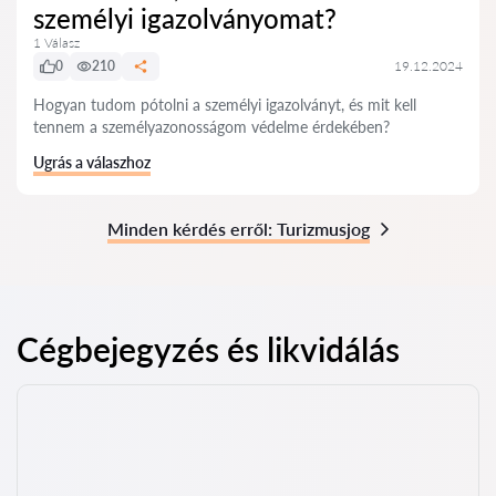
személyi igazolványomat?
1 Válasz
0
210
19.12.2024
Hogyan tudom pótolni a személyi igazolványt, és mit kell
tennem a személyazonosságom védelme érdekében?
Ugrás a válaszhoz
Minden kérdés erről: Turizmusjog
Cégbejegyzés és likvidálás