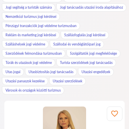
Jogi segítség a turisták számára
Jogi tanácsadás utazási iroda alapításához
Nemzetközi turizmus jogi kérdései
Pénzügyi tranzakciók jogi védelme turizmusban
Reklám és marketing jogi kérdései
Szállásfoglalás jogi kérdései
Szálláshelyek jogi védelme
Szállodai és vendéglátóipari jog
Szerződések felmondása turizmusban
Szolgáltatók jogi megfelelősége
Túrák és utazások jogi védelme
Turista szerződések jogi tanácsadás
Utas jogai
Utasbiztosítás jogi tanácsadás
Utazási engedélyek
Utazási panaszok kezelése
Utazási szerződések
Városok és országok közötti turizmus