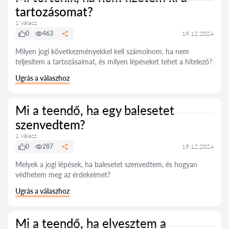
tartozásomat?
1 Válasz
0
463
19.12.2024
Milyen jogi következményekkel kell számolnom, ha nem
teljesítem a tartozásaimat, és milyen lépéseket tehet a hitelező?
Ugrás a válaszhoz
Mi a teendő, ha egy balesetet
szenvedtem?
1 Válasz
0
287
19.12.2024
Melyek a jogi lépések, ha balesetet szenvedtem, és hogyan
védhetem meg az érdekeimet?
Ugrás a válaszhoz
Mi a teendő, ha elvesztem a