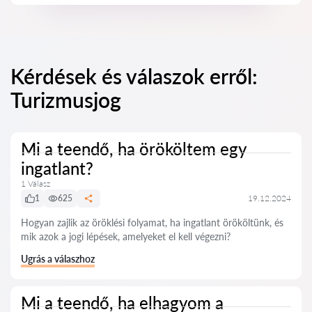
Kérdések és válaszok erről:
Turizmusjog
Mi a teendő, ha örököltem egy
ingatlant?
1 Válasz
1
625
19.12.2024
Hogyan zajlik az öröklési folyamat, ha ingatlant örököltünk, és
mik azok a jogi lépések, amelyeket el kell végezni?
Ugrás a válaszhoz
Mi a teendő, ha elhagyom a