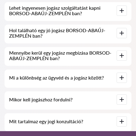
A jogászok konzultációja BORSOD-ABAÚJ-ZEMPLÉN ban
Lehet ingyenesen jogász szolgáltatást kapni
20 000 HUF-tól kezdődik és felfelé (az árak a kérdés
BORSOD-ABAÚJ-ZEMPLÉN ban?
bonyolultságától és a válasz formájától függően
változhatnak).
Először fogalmazza meg kérdését világosan és tömören, majd
Hol található egy jó jogász BORSOD-ABAÚJ-
próbálja meg feltenni. Ha nem bonyolult, és gyorsan lehet rá
ZEMPLÉN ban?
válaszolni, a jogászok gyakran ingyenesen válaszolnak.
Azonban a konzultáció költségének meghatározása a jogász
hatáskörében marad.
Ezt megteheti a Ugyvedek-hu.com magyar jogászkereső
Mennyibe kerül egy jogász megbízása BORSOD-
szolgáltatásán, teljesen ingyenesen. Fontos tudni, hogy a
ABAÚJ-ZEMPLÉN ban?
kényelmes keresés és a szakemberekkel való
kapcsolatfelvétel ingyenes, míg a konzultáció és a
szakemberek szolgáltatásai esetleg költséggel járhatnak.
A jogászok szolgáltatásainak árai a munka mennyiségétől és
Mi a különbség az ügyvéd és a jogász között?
az ügy bonyolultságától függnek. Átlagosan a jogász
szolgáltatásai 20 000 HUF-tól kezdődnek. Válassza ki a
jelölteket értékelések és visszajelzések alapján. Sokuknak
vannak példái a végzett munkára!
Az ügyvéd büntetőeljárásokban eljárhat. A jogász
Mikor kell jogászhoz fordulni?
tevékenységi köre, ellentétben az ügyvédével, korlátozott. A
jogászok elsősorban polgári ügyekre specializálódtak; ezek
közé tartoznak a munkajogi viták, a követelésbehajtás, a
szerződések előkészítése, valamint a lakás- és földviták stb.
Mikor szükséges jogászhoz fordulni? Az emberek általában
Mit tartalmaz egy jogi konzultáció?
akkor döntenek a jogász felkeresése mellett, amikor
összetett problémáik vannak. A BORSOD-ABAÚJ-
ZEMPLÉN-ban a jogászok szakmai segítségét gyakran kérik,
amikor az ügy már bíróság előtt vagy egy hatóságnál van, és