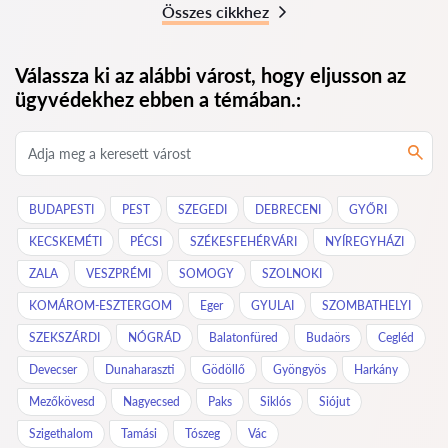
Összes cikkhez
Válassza ki az alábbi várost, hogy eljusson az
ügyvédekhez ebben a témában.:
BUDAPESTI
PEST
SZEGEDI
DEBRECENI
GYŐRI
KECSKEMÉTI
PÉCSI
SZÉKESFEHÉRVÁRI
NYÍREGYHÁZI
ZALA
VESZPRÉMI
SOMOGY
SZOLNOKI
KOMÁROM-ESZTERGOM
Eger
GYULAI
SZOMBATHELYI
SZEKSZÁRDI
NÓGRÁD
Balatonfüred
Budaörs
Cegléd
Devecser
Dunaharaszti
Gödöllő
Gyöngyös
Harkány
Mezőkövesd
Nagyecsed
Paks
Siklós
Siójut
Szigethalom
Tamási
Tószeg
Vác