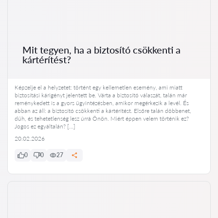
Mit tegyen, ha a biztosító csökkenti a
kártérítést?
Képzelje el a helyzetet: történt egy kellemetlen esemény, ami miatt
biztosítási kárigényt jelentett be. Várta a biztosító válaszát, talán már
reménykedett is a gyors ügyintézésben, amikor megérkezik a levél. És
abban az áll: a biztosító csökkenti a kártérítést. Elsőre talán döbbenet,
düh, és tehetetlenség lesz úrrá Önön. Miért éppen velem történik ez?
Jogos ez egyáltalán? […]
20.02.2026
0
0
27