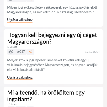
Milyen jogi előkészületek szükségesek egy házasságkötés előtt
Magyarországon, és mit kell tudni a házassági szerződésről?
Ugrás a válaszhoz
Hogyan kell bejegyezni egy új céget
Magyarországon?
1 Válasz
3
217
19.12.2024
Melyek azok a jogi lépések, amelyeket követni kell egy új
vállalkozás bejegyzéséhez Magyarországon, és hogyan kezdjük
el a vállalkozás alapítását?
Ugrás a válaszhoz
Mi a teendő, ha örököltem egy
ingatlant?
1 Válasz