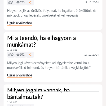
1
625
19.12.2024
Hogyan zajlik az öröklési folyamat, ha ingatlant örököltünk, és
mik azok a jogi lépések, amelyeket el kell végezni?
Ugrás a válaszhoz
Mi a teendő, ha elhagyom a
munkámat?
1 Válasz
0
301
19.12.2024
Milyen jogi következményeket kell figyelembe venni, ha a
munkavállaló felmond, és hogyan történik a végkielégítés?
Ugrás a válaszhoz
Milyen jogaim vannak, ha
bántalmaztak?
1 Válasz