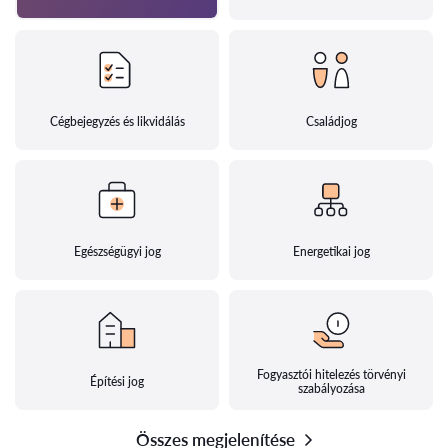
Cégbejegyzés és likvidálás
Családjog
Egészségügyi jog
Energetikai jog
Fogyasztói hitelezés törvényi
Építési jog
szabályozása
Összes megjelenítése