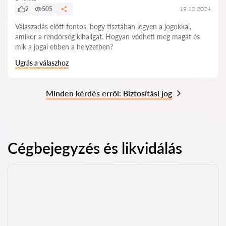
2
505
19.12.2024
Válaszadás előtt fontos, hogy tisztában legyen a jogokkal,
amikor a rendőrség kihallgat. Hogyan védheti meg magát és
mik a jogai ebben a helyzetben?
Ugrás a válaszhoz
Minden kérdés erről: Biztosítási jog
Cégbejegyzés és likvidálás