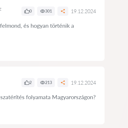
z
19.12.2024
0
301
 felmond, és hogyan történik a
19.12.2024
2
213
isszatérítés folyamata Magyarországon?