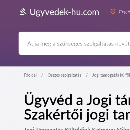
Ugyvedek-hu.com
Cegl
Főoldal
Összes szolgáltatás
Jogi támogatás külfö
Ügyvéd a Jogi t
Szakértői jogi t
Jogi Támogatás Külföldiek Számára: Miko