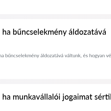
, ha bűncselekmény áldozatává
, ha bűncselekmény áldozatává váltunk, és hogyan v
 ha munkavállalói jogaimat sérti