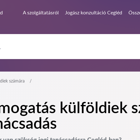
éd
A szolgáltatásról
Jogász konzultáció Cegléd
Össze
ldiek számára
ámogatás külföldiek 
anácsadás
r van szükség jogi tanácsadásra Cegléd-ban?