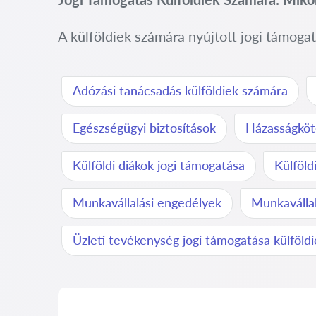
A külföldiek számára nyújtott jogi támoga
Adózási tanácsadás külföldiek számára
Egészségügyi biztosítások
Házasságköt
Külföldi diákok jogi támogatása
Külföld
Munkavállalási engedélyek
Munkaválla
Üzleti tevékenység jogi támogatása külföld