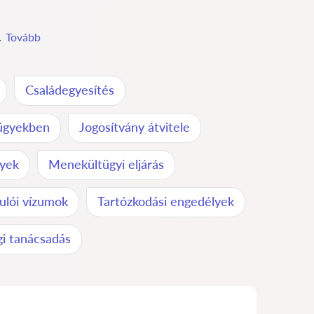
.
Tovább
Családegyesítés
 ügyekben
Jogosítvány átvitele
gyek
Menekültügyi eljárás
ulói vízumok
Tartózkodási engedélyek
i tanácsadás