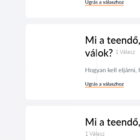
Ugrás a válaszhoz
Mi a teendő
válok?
1 Válasz
Hogyan kell eljárni
Ugrás a válaszhoz
Mi a teendő,
1 Válasz