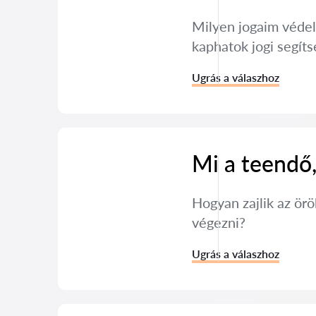
Milyen jogaim véde
kaphatok jogi segíts
Ugrás a válaszhoz
Mi a teendő,
Hogyan zajlik az örö
végezni?
Ugrás a válaszhoz