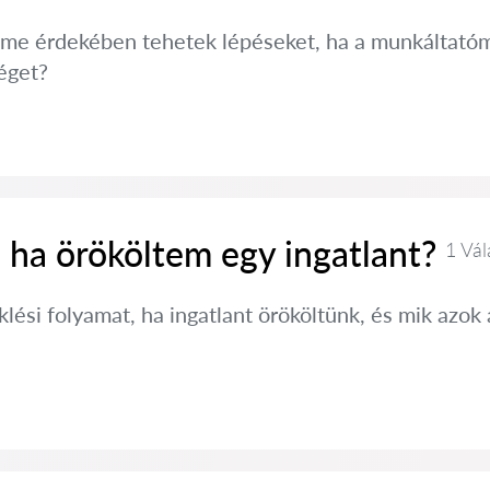
lme érdekében tehetek lépéseket, ha a munkáltatóm
éget?
 ha örököltem egy ingatlant?
1 Vál
klési folyamat, ha ingatlant örököltünk, és mik azok 