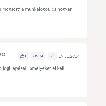
 megsérti a munkajogot, és hogyan
asz
19.12.2024
1
624
a jogi lépések, amelyeket el kell