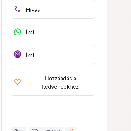
Hívás
Írni
Írni
Hozzáadás a
kedvencekhez