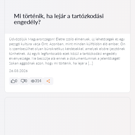
Mi történik, ha lejár a tartózkodási
engedély?
Üdvözöljük Magyarországon! Életre szóló élmények, új lehetőségek és egy
pezsgő kultúra várja Önt. Azonban, mint minden külföldön élő ember, Ön
is szembesülhet olyan bürokratikus kérdésekkel, amelyek elsőre ijesztőnek
tűnhetnek. Az egyik legfontosabb ezek közül a tartózkodási engedély
érvényessége. Ne becsülje alá ennek a dokumentumnak a jelentőségét!
Sokan aggódnak azon, hogy mi történik, ha lejár a […]
26.03.2026
0
0
314