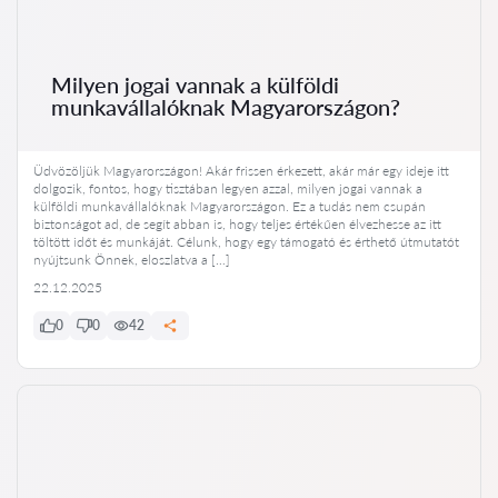
Milyen jogai vannak a külföldi
munkavállalóknak Magyarországon?
Üdvözöljük Magyarországon! Akár frissen érkezett, akár már egy ideje itt
dolgozik, fontos, hogy tisztában legyen azzal, milyen jogai vannak a
külföldi munkavállalóknak Magyarországon. Ez a tudás nem csupán
biztonságot ad, de segít abban is, hogy teljes értékűen élvezhesse az itt
töltött időt és munkáját. Célunk, hogy egy támogató és érthető útmutatót
nyújtsunk Önnek, eloszlatva a […]
22.12.2025
0
0
42