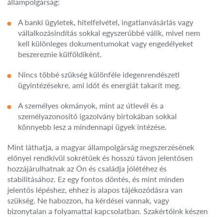
állampolgárság:
A banki ügyletek, hitelfelvétel, ingatlanvásárlás vagy
vállalkozásindítás sokkal egyszerűbbé válik, mivel nem
kell különleges dokumentumokat vagy engedélyeket
beszereznie külföldiként.
Nincs többé szükség különféle idegenrendészeti
ügyintézésekre, ami időt és energiát takarít meg.
A személyes okmányok, mint az útlevél és a
személyazonosító igazolvány birtokában sokkal
könnyebb lesz a mindennapi ügyek intézése.
Mint láthatja, a magyar állampolgárság megszerzésének
előnyei rendkívül sokrétűek és hosszú távon jelentősen
hozzájárulhatnak az Ön és családja jólétéhez és
stabilitásához. Ez egy fontos döntés, és mint minden
jelentős lépéshez, ehhez is alapos tájékozódásra van
szükség. Ne habozzon, ha kérdései vannak, vagy
bizonytalan a folyamattal kapcsolatban. Szakértőink készen