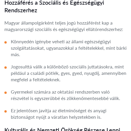
Hozzáférés a Szociális és Egészségügyi
Rendszerhez
Magyar állampolgárként teljes jogú hozzáférést kap a
magyarországi szociális és egészségügyi ellátórendszerhez:
Könnyedén igénybe veheti az állami egészségügyi
szolgáltatásokat, ugyanazokkal a feltételekkel, mint bárki
más.
Jogosulttá válik a különböző szociális juttatásokra, mint
például a családi pótlék, gyes, gyed, nyugdíj, amennyiben
megfelel a feltételeknek.
Gyermekei számára az oktatási rendszerben való
részvétel is egyszerűbbé és zökkenőmentesebbé válik.
Ez jelentősen javítja az életminőséget és anyagi
biztonságot nyújt a váratlan helyzetekben is.
Kulturális és Nemzeti Örökség Részese Lenni