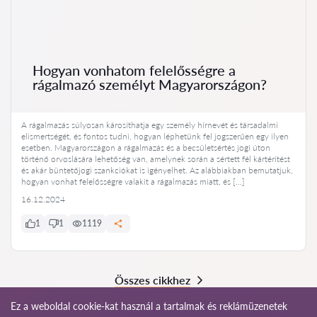
Hogyan vonhatom felelősségre a
rágalmazó személyt Magyarországon?
A rágalmazás súlyosan károsíthatja egy személy hírnevét és társadalmi
elismertségét, és fontos tudni, hogyan léphetünk fel jogszerűen egy ilyen
esetben. Magyarországon a rágalmazás és a becsületsértés jogi úton
történő orvoslására lehetőség van, amelynek során a sértett fél kártérítést
és akár büntetőjogi szankciókat is igényelhet. Az alábbiakban bemutatjuk,
hogyan vonhat felelősségre valakit a rágalmazás miatt, és […]
16.12.2024
1
1
1119
Összes cikkhez
Ez a weboldal cookie-kat használ a tartalmak és reklámüzenetek