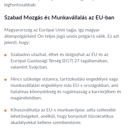
legfontosabbak:
Szabad Mozgás és Munkavállalás az EU-ban
Magyarország az Európai Unió tagja, így magyar
állampolgárként Ön teljes jogú uniós polgárrá válik. Ez azt
jelenti, hogy:
Szabadon utazhat, élhet és dolgozhat az EU és az
Európai Gazdasági Térség (EGT) 27 tagállamában,
valamint Svájcban.
Nincs szüksége vízumra, tartózkodási engedélyre vagy
munkavállalási engedélyre más EU-s országokban, ami
hatalmas könnyebbség és rugalmasság a karrierjében és
magánéletében.
Kihasználhatja az EU-s munkaerőpiac adta szélesebb
lehetőségeket, anélkül, hogy bonyolult bürokratikus
akadályokkal kellene szembenéznie.