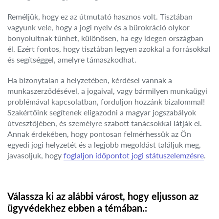
Reméljük, hogy ez az útmutató hasznos volt. Tisztában
vagyunk vele, hogy a jogi nyelv és a bürokráció olykor
bonyolultnak tűnhet, különösen, ha egy idegen országban
él. Ezért fontos, hogy tisztában legyen azokkal a forrásokkal
és segítséggel, amelyre támaszkodhat.
Ha bizonytalan a helyzetében, kérdései vannak a
munkaszerződésével, a jogaival, vagy bármilyen munkaügyi
problémával kapcsolatban, forduljon hozzánk bizalommal!
Szakértőink segítenek eligazodni a magyar jogszabályok
útvesztőjében, és személyre szabott tanácsokkal látják el.
Annak érdekében, hogy pontosan felmérhessük az Ön
egyedi jogi helyzetét és a legjobb megoldást találjuk meg,
javasoljuk, hogy
foglaljon időpontot jogi státuszelemzésre
.
Válassza ki az alábbi várost, hogy eljusson az
ügyvédekhez ebben a témában.: