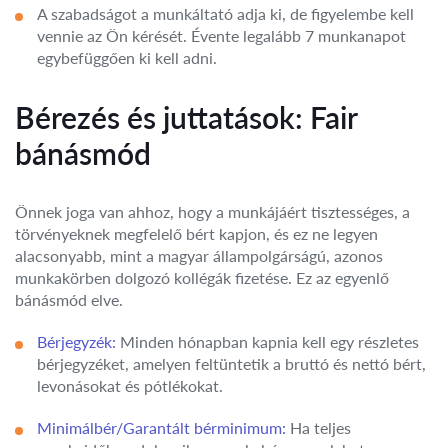
A szabadságot a munkáltató adja ki, de figyelembe kell
vennie az Ön kérését. Évente legalább 7 munkanapot
egybefüggően ki kell adni.
Bérezés és juttatások: Fair
bánásmód
Önnek joga van ahhoz, hogy a munkájáért tisztességes, a
törvényeknek megfelelő bért kapjon, és ez ne legyen
alacsonyabb, mint a magyar állampolgárságú, azonos
munkakörben dolgozó kollégák fizetése. Ez az egyenlő
bánásmód elve.
Bérjegyzék:
Minden hónapban kapnia kell egy részletes
bérjegyzéket, amelyen feltüntetik a bruttó és nettó bért,
levonásokat és pótlékokat.
Minimálbér/Garantált bérminimum:
Ha teljes