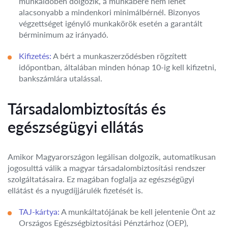
munkaidőben dolgozik, a munkabére nem lehet
alacsonyabb a mindenkori minimálbérnél. Bizonyos
végzettséget igénylő munkakörök esetén a garantált
bérminimum az irányadó.
Kifizetés:
A bért a munkaszerződésben rögzített
időpontban, általában minden hónap 10-ig kell kifizetni,
bankszámlára utalással.
Társadalombiztosítás és
egészségügyi ellátás
Amikor Magyarországon legálisan dolgozik, automatikusan
jogosulttá válik a magyar társadalombiztosítási rendszer
szolgáltatásaira. Ez magában foglalja az egészségügyi
ellátást és a nyugdíjjárulék fizetését is.
TAJ-kártya:
A munkáltatójának be kell jelentenie Önt az
Országos Egészségbiztosítási Pénztárhoz (OEP),