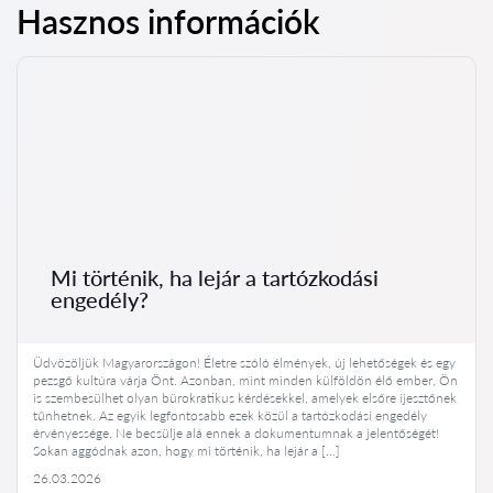
Hasznos információk
Mi történik, ha lejár a tartózkodási
engedély?
Üdvözöljük Magyarországon! Életre szóló élmények, új lehetőségek és egy
pezsgő kultúra várja Önt. Azonban, mint minden külföldön élő ember, Ön
is szembesülhet olyan bürokratikus kérdésekkel, amelyek elsőre ijesztőnek
tűnhetnek. Az egyik legfontosabb ezek közül a tartózkodási engedély
érvényessége. Ne becsülje alá ennek a dokumentumnak a jelentőségét!
Sokan aggódnak azon, hogy mi történik, ha lejár a […]
26.03.2026