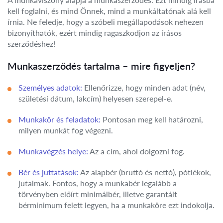
kell foglalni, és mind Önnek, mind a munkáltatónak alá kell
írnia. Ne feledje, hogy a szóbeli megállapodások nehezen
bizonyíthatók, ezért mindig ragaszkodjon az írásos
szerződéshez!
Munkaszerződés tartalma – mire figyeljen?
Személyes adatok:
Ellenőrizze, hogy minden adat (név,
születési dátum, lakcím) helyesen szerepel-e.
Munkakör és feladatok:
Pontosan meg kell határozni,
milyen munkát fog végezni.
Munkavégzés helye:
Az a cím, ahol dolgozni fog.
Bér és juttatások:
Az alapbér (bruttó és nettó), pótlékok,
jutalmak. Fontos, hogy a munkabér legalább a
törvényben előírt minimálbér, illetve garantált
bérminimum felett legyen, ha a munkaköre ezt indokolja.