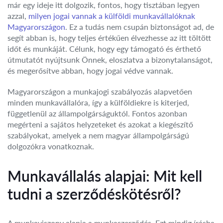
már egy ideje itt dolgozik, fontos, hogy tisztában legyen
azzal,
milyen jogai vannak a külföldi munkavállalóknak
Magyarországon
. Ez a tudás nem csupán biztonságot ad, de
segít abban is, hogy teljes értékűen élvezhesse az itt töltött
időt és munkáját. Célunk, hogy egy támogató és érthető
útmutatót nyújtsunk Önnek, eloszlatva a bizonytalanságot,
és megerősítve abban, hogy jogai védve vannak.
Magyarországon a munkajogi szabályozás alapvetően
minden munkavállalóra, így a külföldiekre is kiterjed,
függetlenül az állampolgárságuktól. Fontos azonban
megérteni a sajátos helyzeteket és azokat a kiegészítő
szabályokat, amelyek a nem magyar állampolgárságú
dolgozókra vonatkoznak.
Munkavállalás alapjai: Mit kell
tudni a szerződéskötésről?
A munkaviszony alapja a munkaszerződés. Ezt mindig írásba