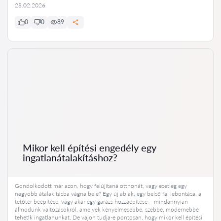
28.02.2026
0
0
89
Mikor kell építési engedély egy
ingatlanátalakításhoz?
Gondolkodott már azon, hogy felújítaná otthonát, vagy esetleg egy
nagyobb átalakításba vágna bele? Egy új ablak, egy belső fal lebontása, a
tetőtér beépítése, vagy akár egy garázs hozzáépítése – mindannyian
álmodunk változásokról, amelyek kényelmesebbé, szebbé, modernebbé
tehetik ingatlanunkat. De vajon tudja-e pontosan, hogy mikor kell építési