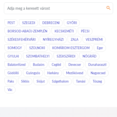
PEST
SZEGEDI
DEBRECENI
GYŐRI
BORSOD-ABAÚJ-ZEMPLÉN
KECSKEMÉTI
PÉCSI
SZÉKESFEHÉRVÁRI
NYÍREGYHÁZI
ZALA
VESZPRÉMI
SOMOGY
SZOLNOKI
KOMÁROM-ESZTERGOM
Eger
GYULAI
SZOMBATHELYI
SZEKSZÁRDI
NÓGRÁD
Balatonfüred
Budaörs
Cegléd
Devecser
Dunaharaszti
Gödöllő
Gyöngyös
Harkány
Mezőkövesd
Nagyecsed
Paks
Siklós
Siójut
Szigethalom
Tamási
Tószeg
Vác