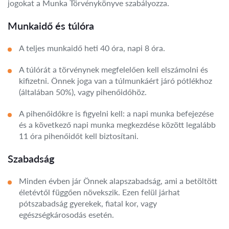
jogokat a Munka Törvénykönyve szabályozza.
Munkaidő és túlóra
A teljes munkaidő heti 40 óra, napi 8 óra.
A túlórát a törvénynek megfelelően kell elszámolni és
kifizetni. Önnek joga van a túlmunkáért járó pótlékhoz
(általában 50%), vagy pihenőidőhöz.
A pihenőidőkre is figyelni kell: a napi munka befejezése
és a következő napi munka megkezdése között legalább
11 óra pihenőidőt kell biztosítani.
Szabadság
Minden évben jár Önnek alapszabadság, ami a betöltött
életévtől függően növekszik. Ezen felül járhat
pótszabadság gyerekek, fiatal kor, vagy
egészségkárosodás esetén.