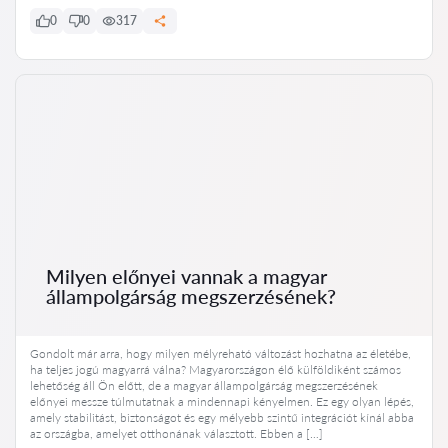
0
0
317
Milyen előnyei vannak a magyar
állampolgárság megszerzésének?
Gondolt már arra, hogy milyen mélyreható változást hozhatna az életébe,
ha teljes jogú magyarrá válna? Magyarországon élő külföldiként számos
lehetőség áll Ön előtt, de a magyar állampolgárság megszerzésének
előnyei messze túlmutatnak a mindennapi kényelmen. Ez egy olyan lépés,
amely stabilitást, biztonságot és egy mélyebb szintű integrációt kínál abba
az országba, amelyet otthonának választott. Ebben a […]