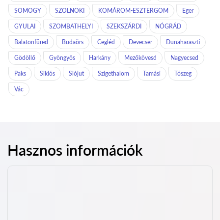
SOMOGY
SZOLNOKI
KOMÁROM-ESZTERGOM
Eger
GYULAI
SZOMBATHELYI
SZEKSZÁRDI
NÓGRÁD
Balatonfüred
Budaörs
Cegléd
Devecser
Dunaharaszti
Gödöllő
Gyöngyös
Harkány
Mezőkövesd
Nagyecsed
Paks
Siklós
Siójut
Szigethalom
Tamási
Tószeg
Vác
Hasznos információk