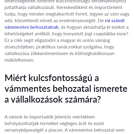
lehetőségeinek ismerete kulcsfontosságú versenyelőnyhöz
juttathatja vállalkozását. Kereskedőként és importőrként
tudja, hogy minden megtakarított forint, legyen az vám vagy
adó, közvetlenül növeli az eredményességét. De
mi számít
vámmentes behozatalnak
, és hogyan aknázhatja ki ezeket a
lehetőségeket anélkül, hogy bonyolult jogi csapdákba esne?
Ez a cikk segít eligazodni a magyar és uniós vámjog
útvesztőjében, praktikus tanácsokkal szolgálva, hogy
vállalkozása zökkenőmentesen és költséghatékonyan
működhessen.
Miért kulcsfontosságú a
vámmentes behozatal ismerete
a vállalkozások számára?
A vámok és importadók jelentős mértékben
befolyásolhatják termékei végleges árát és ezzel
versenyképességét a piacon. A vámmentes behozatal nem