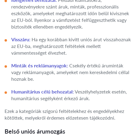
rendezvényekre szánt áruk, minták, professzionális
eszközök, amelyeket meghatározott időn belül kivisznek
az EU-ból. Ilyenkor a vámfizetést felfüggeszthetik vagy
biztosíték ellenében engedélyezik.
Visszáru:
Ha egy korábban kivitt uniós árut visszahoznak
az EU-ba, meghatározott feltételek mellett
vámmentességet élvezhet.
Minták és reklámanyagok:
Csekély értékű áruminták
vagy reklámanyagok, amelyeket nem kereskedelmi céllal
hoznak be.
Humanitárius célú behozatal:
Veszélyhelyzetek esetén,
humanitárius segélyként érkező áruk.
Ezek a kategóriák szigorú feltételekhez és engedélyekhez
kötöttek, melyekről érdemes előzetesen tájékozódni.
Belső uniós árumozgás