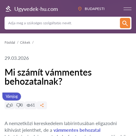
Ugyvedek-hu.com
BUDAPESTI
Főoldal
Cikkek
29.03.2026
Mi számít vámmentes
behozatalnak?
Vámjog
0
0
61
A nemzetközi kereskedelem labirintusában eligazodni
kihívást jelenthet, de a
vámmentes behozatal