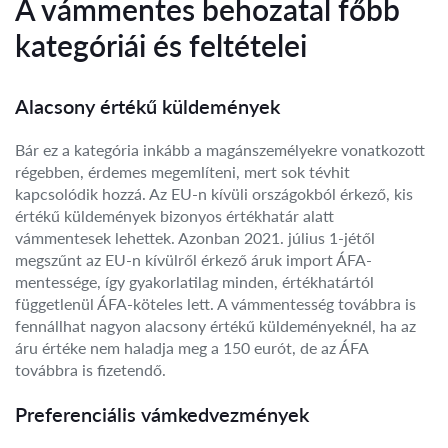
A vámmentes behozatal főbb
kategóriái és feltételei
Alacsony értékű küldemények
Bár ez a kategória inkább a magánszemélyekre vonatkozott
régebben, érdemes megemlíteni, mert sok tévhit
kapcsolódik hozzá. Az EU-n kívüli országokból érkező, kis
értékű küldemények bizonyos értékhatár alatt
vámmentesek lehettek. Azonban 2021. július 1-jétől
megszűnt az EU-n kívülről érkező áruk import ÁFA-
mentessége, így gyakorlatilag minden, értékhatártól
függetlenül ÁFA-köteles lett. A vámmentesség továbbra is
fennállhat nagyon alacsony értékű küldeményeknél, ha az
áru értéke nem haladja meg a 150 eurót, de az ÁFA
továbbra is fizetendő.
Preferenciális vámkedvezmények