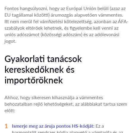
Fontos hangsúlyozni, hogy az Európai Unión belüli (azaz az
EU tagállamai közötti) árumozgás alapvetően vámmentes.
Itt nem merül fel vámfizetési kötelezettség, azonban az ÁFA-
szabályok eltérőek lehetnek, és figyelembe kell venni az
uniós adószámot (közösségi adószám) és az adólevonási
jogot.
Gyakorlati tanácsok
kereskedőknek és
importőröknek
Ahhoz, hogy sikeresen kihasználja a vámmentes
behozatalban rejlő lehetőségeket, az alábbiakat tartsa szem
előtt:
Ismerje meg az áruja pontos HS-kódját:
Ez a
harmonizált rendszer kódja alapvető a vámtarifa és az