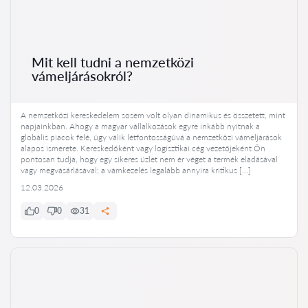
Mit kell tudni a nemzetközi
vámeljárásokról?
A nemzetközi kereskedelem sosem volt olyan dinamikus és összetett, mint
napjainkban. Ahogy a magyar vállalkozások egyre inkább nyitnak a
globális piacok felé, úgy válik létfontosságúvá a nemzetközi vámeljárások
alapos ismerete. Kereskedőként vagy logisztikai cég vezetőjeként Ön
pontosan tudja, hogy egy sikeres üzlet nem ér véget a termék eladásával
vagy megvásárlásával; a vámkezelés legalább annyira kritikus […]
12.03.2026
0
0
31