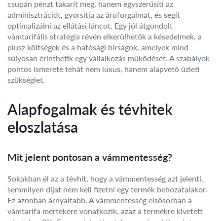
csupán pénzt takarít meg, hanem egyszerűsíti az
adminisztrációt, gyorsítja az áruforgalmat, és segít
optimalizálni az ellátási láncot. Egy jól átgondolt
vámtarifális stratégia révén elkerülhetők a késedelmek, a
plusz költségek és a hatósági bírságok, amelyek mind
súlyosan érinthetik egy vállalkozás működését. A szabályok
pontos ismerete tehát nem luxus, hanem alapvető üzleti
szükséglet.
Alapfogalmak és tévhitek
eloszlatása
Mit jelent pontosan a vámmentesség?
Sokakban él az a tévhit, hogy a vámmentesség azt jelenti,
semmilyen díjat nem kell fizetni egy termék behozatalakor.
Ez azonban árnyaltabb. A vámmentesség elsősorban a
vámtarifa mértékére vonatkozik, azaz a termékre kivetett