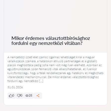
Mikor érdemes választottbírósághoz
fordulni egy nemzetközi vitában?
A nemzetközi üzleti élet számos izgalmas lehetőséget kínál a magyar
vállalkozások számára, a határokon átnyúló partnerségek és a globális
piacok meghódítása pedig soha nem volt még ilyen elérhető. Azonban az
együttműködések során felmerülő viták elkerülhetetlenek, és ilyenkor
kulcsfontosságú, hogy a felek rendelkezzenek egy hatékony és megbízható
vitarendezési mechanizmussal. De mikor érdemes választottbírósághoz
fordulni egy nemzetközi […]
31.01.2026
0
0
28