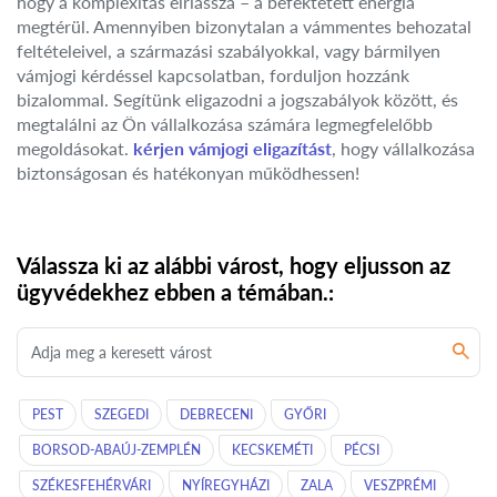
hogy a komplexitás elriassza – a befektetett energia
megtérül. Amennyiben bizonytalan a vámmentes behozatal
feltételeivel, a származási szabályokkal, vagy bármilyen
vámjogi kérdéssel kapcsolatban, forduljon hozzánk
bizalommal. Segítünk eligazodni a jogszabályok között, és
megtalálni az Ön vállalkozása számára legmegfelelőbb
megoldásokat.
kérjen vámjogi eligazítást
, hogy vállalkozása
biztonságosan és hatékonyan működhessen!
Válassza ki az alábbi várost, hogy eljusson az
ügyvédekhez ebben a témában.:
PEST
SZEGEDI
DEBRECENI
GYŐRI
BORSOD-ABAÚJ-ZEMPLÉN
KECSKEMÉTI
PÉCSI
SZÉKESFEHÉRVÁRI
NYÍREGYHÁZI
ZALA
VESZPRÉMI