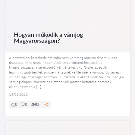
Hogyan működik a vámjog
Magyarországon?
A nemzetközi kereskedelem soha nem volt még annyira dinamikus és
összetett, mint napjainkban. Akár importőrként hoz be árut
Magyarországra, akár exportőrként értékesít külföldre, az egyik
legkritikusabb terület, amiben jártasnak kell lennie, a vámjog. Sokan ezt
csupán egy szükséges rossznak, bürokratikus akadálynak tekintik, pedig a
vámjog alapos ismerete és a szabályok pontos betartása nemcsak
elkerülhetetlen a […]
14.01.2026
0
0
83