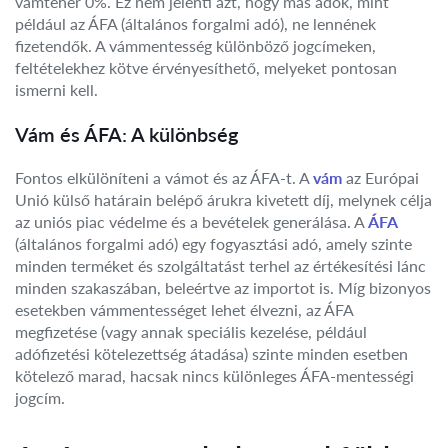
vámteher 0%. Ez nem jelenti azt, hogy más adók, mint
például az ÁFA (általános forgalmi adó), ne lennének
fizetendők. A vámmentesség különböző jogcímeken,
feltételekhez kötve érvényesíthető, melyeket pontosan
ismerni kell.
Vám és ÁFA: A különbség
Fontos elkülöníteni a vámot és az ÁFA-t. A
vám
az Európai
Unió külső határain belépő árukra kivetett díj, melynek célja
az uniós piac védelme és a bevételek generálása. A
ÁFA
(általános forgalmi adó) egy fogyasztási adó, amely szinte
minden terméket és szolgáltatást terhel az értékesítési lánc
minden szakaszában, beleértve az importot is. Míg bizonyos
esetekben vámmentességet lehet élvezni, az ÁFA
megfizetése (vagy annak speciális kezelése, például
adófizetési kötelezettség átadása) szinte minden esetben
kötelező marad, hacsak nincs különleges ÁFA-mentességi
jogcím.