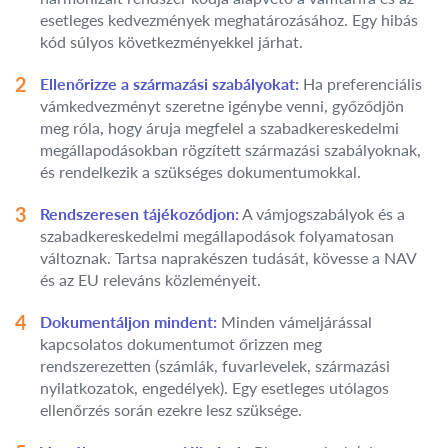
esetleges kedvezmények meghatározásához. Egy hibás
kód súlyos következményekkel járhat.
Ellenőrizze a származási szabályokat:
Ha preferenciális
vámkedvezményt szeretne igénybe venni, győződjön
meg róla, hogy áruja megfelel a szabadkereskedelmi
megállapodásokban rögzített származási szabályoknak,
és rendelkezik a szükséges dokumentumokkal.
Rendszeresen tájékozódjon:
A vámjogszabályok és a
szabadkereskedelmi megállapodások folyamatosan
változnak. Tartsa naprakészen tudását, kövesse a NAV
és az EU releváns közleményeit.
Dokumentáljon mindent:
Minden vámeljárással
kapcsolatos dokumentumot őrizzen meg
rendszerezetten (számlák, fuvarlevelek, származási
nyilatkozatok, engedélyek). Egy esetleges utólagos
ellenőrzés során ezekre lesz szüksége.