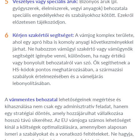
Veszélyes vagy speciális áruk:
Bizonyos áruk (pl.
gyógyszerek, élelmiszerek, vegyi anyagok) behozatala
speciális engedélyekhez és szabályokhoz kötött. Ezekről
előzetesen tájékozódjon.
Kérjen szakértői segítséget:
A vámjog komplex területe,
ahol egy apró hiba is komoly anyagi következményekkel
járhat. Ne habozzon vámügyi szakértő vagy vámügynök
segítségét igénybe venni, különösen, ha nagy értékű
vagy bonyolult behozatalról van szó. Ők segíthetnek a
HS-kódok pontos meghatározásában, a származási
szabályok értelmezésében és a vámeljárás
lebonyolításában.
A
vámmentes behozatal
lehetőségeinek megértése és
kihasználása nem csak egy adminisztratív feladat, hanem
egy stratégiai döntés, amely hozzájárulhat vállalkozása
hosszú távú sikeréhez. Az EU vámjoga számos lehetőséget
kínál a költségek optimalizálására, amennyiben alaposan
ismeri a szabályokat és a vonatkozó feltételeket. Ne hagyja,