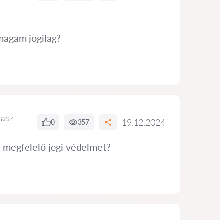
magam jogilag?
lasz
19.12.2024
0
357
a megfelelő jogi védelmet?