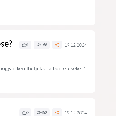
ése?
19.12.2024
1
168
hogyan kerülhetjük el a büntetéseket?
19.12.2024
0
452