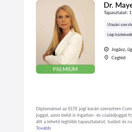
Dr. May
Tapasztalat:
1
Utazási szerző
Légi közlekedé
Jogász, ü
Cegléd
PREMIUM
Diplomámat az ELTE jogi karán szereztem Cum L
joggal, azon belül is ingatlan- és családjogga
állt a lehető legtöbb tapasztalatot, tudást és r
Tovább