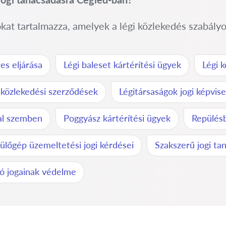
okat tartalmazza, amelyek a légi közlekedés szabályo
res eljárása
Légi baleset kártérítési ügyek
Légi k
 közlekedési szerződések
Légitársaságok jogi képvise
kal szemben
Poggyász kártérítési ügyek
Repülésb
ülőgép üzemeltetési jogi kérdései
Szakszerű jogi ta
ó jogainak védelme