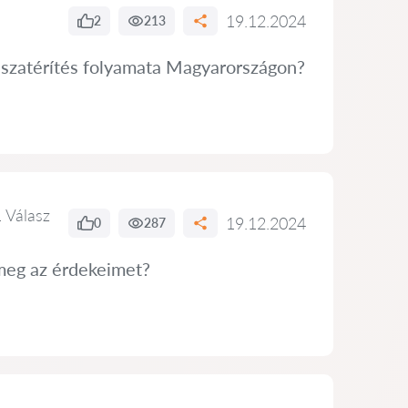
19.12.2024
2
213
isszatérítés folyamata Magyarországon?
 Válasz
19.12.2024
0
287
meg az érdekeimet?