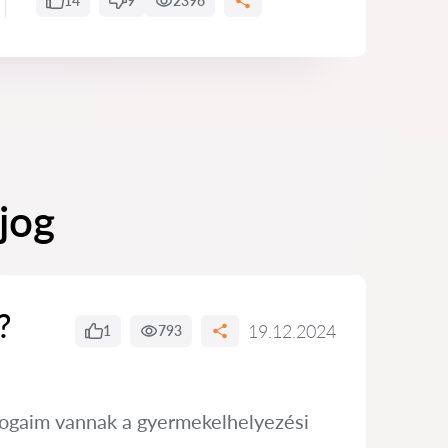
14
9
2396
 jog
?
19.12.2024
1
793
 jogaim vannak a gyermekelhelyezési