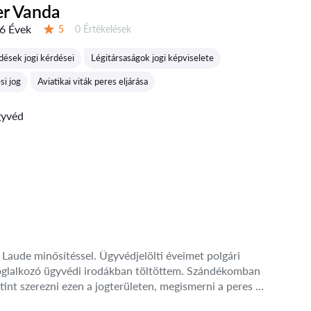
er Vanda
6 Évek
Értékelések:
5
0 Értékelések
Értékelés:
dések jogi kérdései
Légitársaságok jogi képviselete
si jog
Aviatikai viták peres eljárása
gyvéd
aude minősítéssel. Ügyvédjelölti éveimet polgári
l foglalkozó ügyvédi irodákban töltöttem. Szándékomban
utint szerezni ezen a jogterületen, megismerni a peres ...