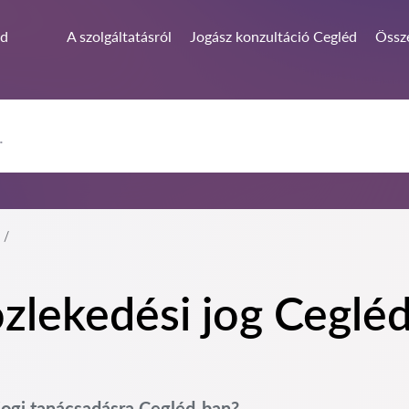
éd
A szolgáltatásról
Jogász konzultáció Cegléd
Össze
zlekedési jog Cegléd 
jogi tanácsadásra Cegléd-ban?