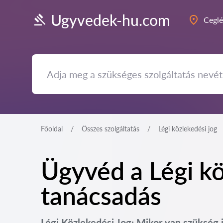
Ugyvedek-hu.com
Cegl
Főoldal
Összes szolgáltatás
Légi közlekedési jog
Ügyvéd a Légi kö
tanácsadás
Légi Közlekedési Jog: Mikor van szükség 