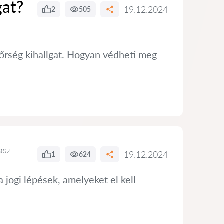
gat?
19.12.2024
2
505
dőrség kihallgat. Hogyan védheti meg
asz
19.12.2024
1
624
a jogi lépések, amelyeket el kell