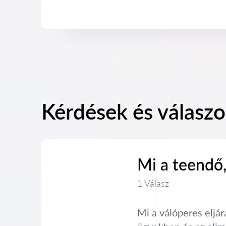
Kérdések és válaszok
Mi a teendő,
1 Válasz
Mi a válóperes eljá