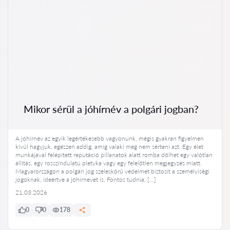
Mikor sérül a jóhírnév a polgári jogban?
A jóhírnév az egyik legértékesebb vagyonunk, mégis gyakran figyelmen
kívül hagyjuk, egészen addig, amíg valaki meg nem sérteni azt. Egy élet
munkájával felépített reputáció pillanatok alatt romba dőlhet egy valótlan
állítás, egy rosszindulatú pletyka vagy egy felelőtlen megjegyzés miatt.
Magyarországon a polgári jog széleskörű védelmet biztosít a személyiségi
jogoknak, ideértve a jóhírnevet is. Fontos tudnia, […]
21.03.2026
0
0
178