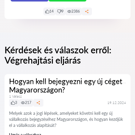
14
9
2386
Kérdések és válaszok erről:
Végrehajtási eljárás
Hogyan kell bejegyezni egy új céget
Magyarországon?
1 Válasz
3
217
19.12.2024
Melyek azok a jogi lépések, amelyeket követni kell egy új
vállalkozás bejegyzéséhez Magyarországon, és hogyan kezdjük
el a vállalkozás alapítását?
Ugrás a válaszhoz