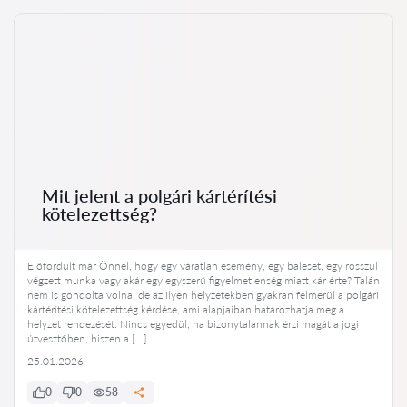
Mit jelent a polgári kártérítési
kötelezettség?
Előfordult már Önnel, hogy egy váratlan esemény, egy baleset, egy rosszul
végzett munka vagy akár egy egyszerű figyelmetlenség miatt kár érte? Talán
nem is gondolta volna, de az ilyen helyzetekben gyakran felmerül a polgári
kártérítési kötelezettség kérdése, ami alapjaiban határozhatja meg a
helyzet rendezését. Nincs egyedül, ha bizonytalannak érzi magát a jogi
útvesztőben, hiszen a […]
25.01.2026
0
0
58