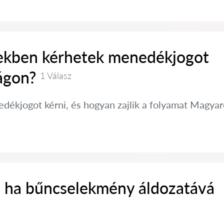
ekben kérhetek menedékjogot
ágon?
1 Válasz
ékjogot kérni, és hogyan zajlik a folyamat Magya
, ha bűncselekmény áldozatává