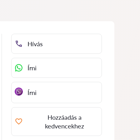
Hívás
Írni
Írni
Hozzáadás a
kedvencekhez