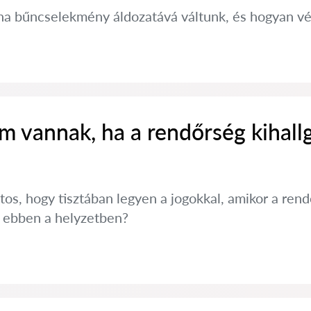
, ha bűncselekmény áldozatává váltunk, és hogyan v
m vannak, ha a rendőrség kihall
tos, hogy tisztában legyen a jogokkal, amikor a ren
i ebben a helyzetben?