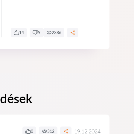
14
9
2386
ődések
19.12.2024
0
312