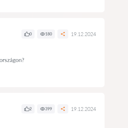
19.12.2024
0
180
rországon?
19.12.2024
2
399