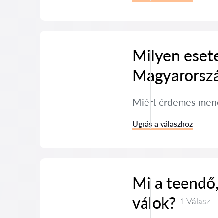
Milyen eset
Magyarorsz
Miért érdemes mened
Ugrás a válaszhoz
Mi a teendő
válok?
1 Válasz