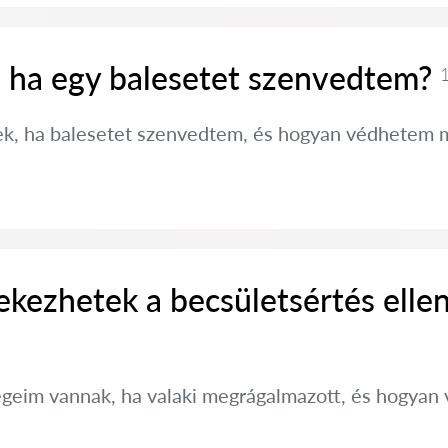
, ha egy balesetet szenvedtem?
1
sek, ha balesetet szenvedtem, és hogyan védhetem 
kezhetek a becsületsértés elle
ségeim vannak, ha valaki megrágalmazott, és hogya