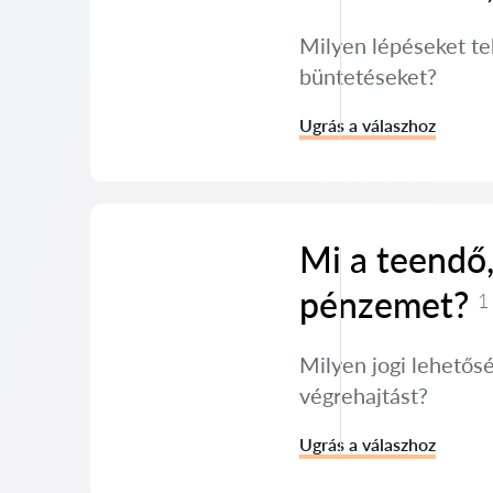
Milyen lépéseket te
büntetéseket?
Ugrás a válaszhoz
Mi a teendő
pénzemet?
1
Milyen jogi lehetős
végrehajtást?
Ugrás a válaszhoz