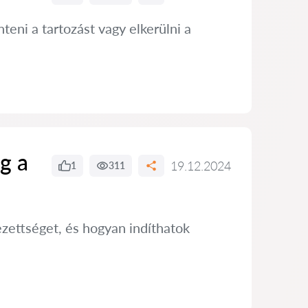
eni a tartozást vagy elkerülni a
g a
19.12.2024
1
311
ezettséget, és hogyan indíthatok