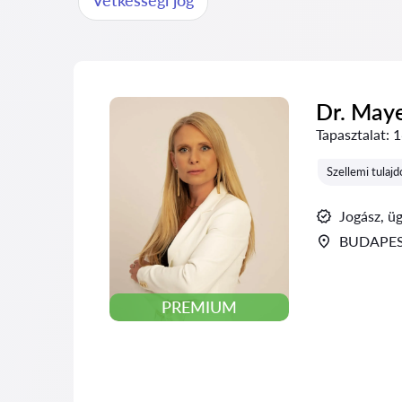
Vétkességi jog
Dr. May
Tapasztalat:
1
Szellemi tulajd
Jogász, ü
BUDAPES
PREMIUM