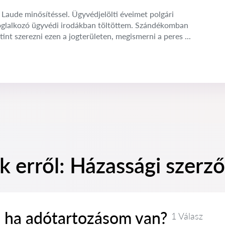
aude minősítéssel. Ügyvédjelölti éveimet polgári
l foglalkozó ügyvédi irodákban töltöttem. Szándékomban
utint szerezni ezen a jogterületen, megismerni a peres ...
k erről: Házassági szerz
, ha adótartozásom van?
1 Válasz