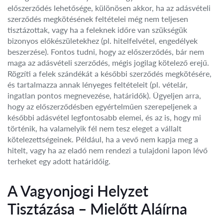
előszerződés lehetősége, különösen akkor, ha az adásvételi
szerződés megkötésének feltételei még nem teljesen
tisztázottak, vagy ha a feleknek időre van szükségük
bizonyos előkészületekhez (pl. hitelfelvétel, engedélyek
beszerzése). Fontos tudni, hogy az előszerződés, bár nem
maga az adásvételi szerződés, mégis jogilag kötelező erejű.
Rögzíti a felek szándékát a későbbi szerződés megkötésére,
és tartalmazza annak lényeges feltételeit (pl. vételár,
ingatlan pontos megnevezése, határidők). Ügyeljen arra,
hogy az előszerződésben egyértelműen szerepeljenek a
későbbi adásvétel legfontosabb elemei, és az is, hogy mi
történik, ha valamelyik fél nem tesz eleget a vállalt
kötelezettségeinek. Például, ha a vevő nem kapja meg a
hitelt, vagy ha az eladó nem rendezi a tulajdoni lapon lévő
terheket egy adott határidőig.
A Vagyonjogi Helyzet
Tisztázása – Mielőtt Aláírna