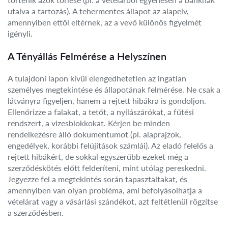
utalva a tartozás). A tehermentes állapot az alapelv,
amennyiben ettől eltérnek, az a vevő különös figyelmét
igényli.
A Tényállás Felmérése a Helyszínen
A tulajdoni lapon kívül elengedhetetlen az ingatlan
személyes megtekintése és állapotának felmérése. Ne csak a
látványra figyeljen, hanem a rejtett hibákra is gondoljon.
Ellenőrizze a falakat, a tetőt, a nyílászárókat, a fűtési
rendszert, a vizesblokkokat. Kérjen be minden
rendelkezésre álló dokumentumot (pl. alaprajzok,
engedélyek, korábbi felújítások számlái). Az eladó felelős a
rejtett hibákért, de sokkal egyszerűbb ezeket még a
szerződéskötés előtt felderíteni, mint utólag pereskedni.
Jegyezze fel a megtekintés során tapasztaltakat, és
amennyiben van olyan probléma, ami befolyásolhatja a
vételárat vagy a vásárlási szándékot, azt feltétlenül rögzítse
a szerződésben.