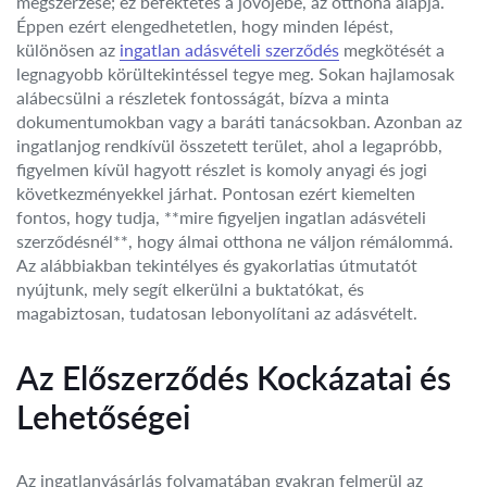
megszerzése; ez befektetés a jövőjébe, az otthona alapja.
Éppen ezért elengedhetetlen, hogy minden lépést,
különösen az
ingatlan adásvételi szerződés
megkötését a
legnagyobb körültekintéssel tegye meg. Sokan hajlamosak
alábecsülni a részletek fontosságát, bízva a minta
dokumentumokban vagy a baráti tanácsokban. Azonban az
ingatlanjog rendkívül összetett terület, ahol a legapróbb,
figyelmen kívül hagyott részlet is komoly anyagi és jogi
következményekkel járhat. Pontosan ezért kiemelten
fontos, hogy tudja, **mire figyeljen ingatlan adásvételi
szerződésnél**, hogy álmai otthona ne váljon rémálommá.
Az alábbiakban tekintélyes és gyakorlatias útmutatót
nyújtunk, mely segít elkerülni a buktatókat, és
magabiztosan, tudatosan lebonyolítani az adásvételt.
Az Előszerződés Kockázatai és
Lehetőségei
Az ingatlanvásárlás folyamatában gyakran felmerül az