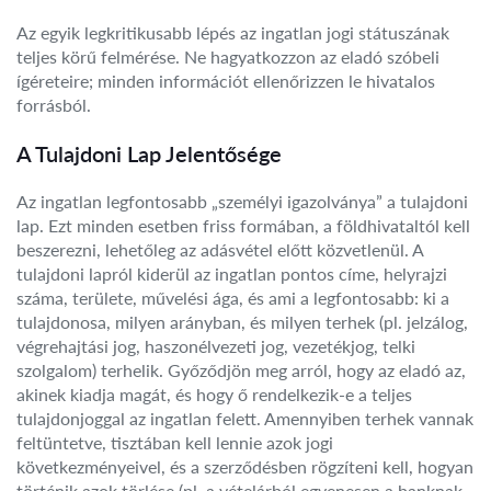
Az egyik legkritikusabb lépés az ingatlan jogi státuszának
teljes körű felmérése. Ne hagyatkozzon az eladó szóbeli
ígéreteire; minden információt ellenőrizzen le hivatalos
forrásból.
A Tulajdoni Lap Jelentősége
Az ingatlan legfontosabb „személyi igazolványa” a tulajdoni
lap. Ezt minden esetben friss formában, a földhivataltól kell
beszerezni, lehetőleg az adásvétel előtt közvetlenül. A
tulajdoni lapról kiderül az ingatlan pontos címe, helyrajzi
száma, területe, művelési ága, és ami a legfontosabb: ki a
tulajdonosa, milyen arányban, és milyen terhek (pl. jelzálog,
végrehajtási jog, haszonélvezeti jog, vezetékjog, telki
szolgalom) terhelik. Győződjön meg arról, hogy az eladó az,
akinek kiadja magát, és hogy ő rendelkezik-e a teljes
tulajdonjoggal az ingatlan felett. Amennyiben terhek vannak
feltüntetve, tisztában kell lennie azok jogi
következményeivel, és a szerződésben rögzíteni kell, hogyan
történik azok törlése (pl. a vételárból egyenesen a banknak