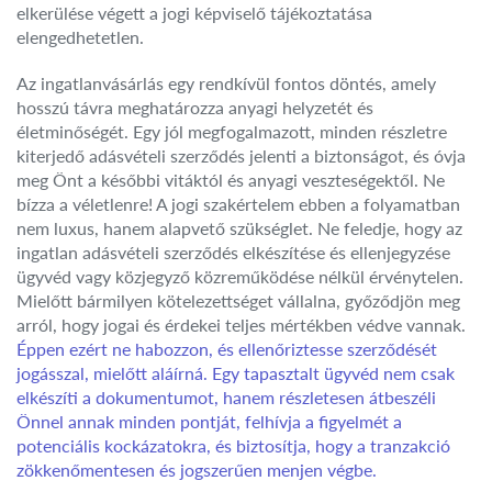
elkerülése végett a jogi képviselő tájékoztatása
elengedhetetlen.
Az ingatlanvásárlás egy rendkívül fontos döntés, amely
hosszú távra meghatározza anyagi helyzetét és
életminőségét. Egy jól megfogalmazott, minden részletre
kiterjedő adásvételi szerződés jelenti a biztonságot, és óvja
meg Önt a későbbi vitáktól és anyagi veszteségektől. Ne
bízza a véletlenre! A jogi szakértelem ebben a folyamatban
nem luxus, hanem alapvető szükséglet. Ne feledje, hogy az
ingatlan adásvételi szerződés elkészítése és ellenjegyzése
ügyvéd vagy közjegyző közreműködése nélkül érvénytelen.
Mielőtt bármilyen kötelezettséget vállalna, győződjön meg
arról, hogy jogai és érdekei teljes mértékben védve vannak.
Éppen ezért ne habozzon, és ellenőriztesse szerződését
jogásszal, mielőtt aláírná. Egy tapasztalt ügyvéd nem csak
elkészíti a dokumentumot, hanem részletesen átbeszéli
Önnel annak minden pontját, felhívja a figyelmét a
potenciális kockázatokra, és biztosítja, hogy a tranzakció
zökkenőmentesen és jogszerűen menjen végbe.