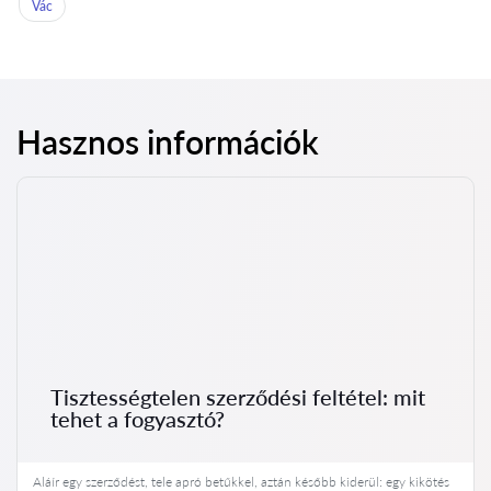
Vác
Hasznos információk
Tisztességtelen szerződési feltétel: mit
tehet a fogyasztó?
Aláír egy szerződést, tele apró betűkkel, aztán később kiderül: egy kikötés