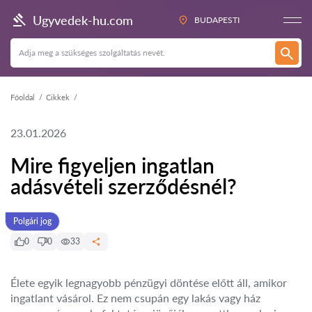
Ugyvedek-hu.com
BUDAPESTI
Főoldal
Cikkek
23.01.2026
Mire figyeljen ingatlan
adásvételi szerződésnél?
Polgári jog
0
0
33
Élete egyik legnagyobb pénzügyi döntése előtt áll, amikor
ingatlant vásárol. Ez nem csupán egy lakás vagy ház