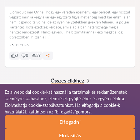
Előfordult már Önnel, hogy egy váratlan esemény, egy baleset, egy rosszul
végzett munka vagy akár egy egyszerű figyelmetlenség miatt kár érte? Talán
nem is gondolta volna, de az ilyen helyzetekben gyakran felmerül a polgári
kártérítési kötelezettség kérdése, ami alapjaiban határozhatja meg a
helyzet rendezését. Nincs egyedül, ha bizonytalannak érzi magát a jogi
útvesztőben, hiszen a […]
25.01.2026
0
0
59
Összes cikkhez
Ez a weboldal cookie-kat használ a tartalmak és reklámüzenetek
személyre szabásához, elemzések gyűjtéséhez és egyéb célokra.
Elolvashatja
cookie-szabályzatunkat
. Ha elfogadja a cookie-k
© 2026 Ugyvedek-hu.com
használatát, kattintson az "Elfogadás"gombra.
Elfogadni
Használati feltételek
Oldaltérkép
Világméretű hálózatunk
Elutasítás