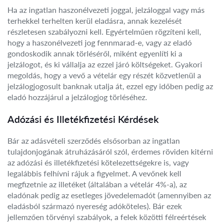
Ha az ingatlan haszonélvezeti joggal, jelzáloggal vagy más
terhekkel terhelten kerül eladásra, annak kezelését
részletesen szabályozni kell. Egyértelműen rögzíteni kell,
hogy a haszonélvezeti jog fennmarad-e, vagy az eladó
gondoskodik annak törléséről, miként egyenlíti ki a
jelzálogot, és ki vállalja az ezzel járó költségeket. Gyakori
megoldás, hogy a vevő a vételár egy részét közvetlenül a
jelzálogjogosult banknak utalja át, ezzel egy időben pedig az
eladó hozzájárul a jelzálogjog törléséhez.
Adózási és Illetékfizetési Kérdések
Bár az adásvételi szerződés elsősorban az ingatlan
tulajdonjogának átruházásáról szól, érdemes röviden kitérni
az adózási és illetékfizetési kötelezettségekre is, vagy
legalábbis felhívni rájuk a figyelmet. A vevőnek kell
megfizetnie az illetéket (általában a vételár 4%-a), az
eladónak pedig az esetleges jövedelemadót (amennyiben az
eladásból származó nyereség adóköteles). Bár ezek
jellemzően törvényi szabályok, a felek közötti félreértések