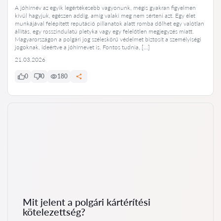
A jóhírnév az egyik legértékesebb vagyonunk, mégis gyakran figyelmen
kívül hagyjuk, egészen addig, amíg valaki meg nem sérteni azt. Egy élet
munkájával felépített reputáció pillanatok alatt romba dőlhet egy valótlan
állítás, egy rosszindulatú pletyka vagy egy felelőtlen megjegyzés miatt.
Magyarországon a polgári jog széleskörű védelmet biztosít a személyiségi
jogoknak, ideértve a jóhírnevet is. Fontos tudnia, […]
21.03.2026
0
0
180
Mit jelent a polgári kártérítési
kötelezettség?