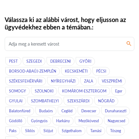
Válassza ki az alábbi várost, hogy eljusson az
ügyvédekhez ebben a témában.:
PEST
SZEGEDI
DEBRECENI
GYŐRI
BORSOD-ABAÚJ-ZEMPLÉN
KECSKEMÉTI
PÉCSI
SZÉKESFEHÉRVÁRI
NYÍREGYHÁZI
ZALA
VESZPRÉMI
SOMOGY
SZOLNOKI
KOMÁROM-ESZTERGOM
Eger
GYULAI
SZOMBATHELYI
SZEKSZÁRDI
NÓGRÁD
Balatonfüred
Budaörs
Cegléd
Devecser
Dunaharaszti
Gödöllő
Gyöngyös
Harkány
Mezőkövesd
Nagyecsed
Paks
Siklós
Siójut
Szigethalom
Tamási
Tószeg