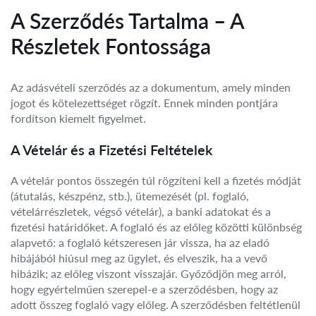
A Szerződés Tartalma – A
Részletek Fontossága
Az adásvételi szerződés az a dokumentum, amely minden
jogot és kötelezettséget rögzít. Ennek minden pontjára
fordítson kiemelt figyelmet.
A Vételár és a Fizetési Feltételek
A vételár pontos összegén túl rögzíteni kell a fizetés módját
(átutalás, készpénz, stb.), ütemezését (pl. foglaló,
vételárrészletek, végső vételár), a banki adatokat és a
fizetési határidőket. A foglaló és az előleg közötti különbség
alapvető: a foglaló kétszeresen jár vissza, ha az eladó
hibájából hiúsul meg az ügylet, és elveszik, ha a vevő
hibázik; az előleg viszont visszajár. Győződjön meg arról,
hogy egyértelműen szerepel-e a szerződésben, hogy az
adott összeg foglaló vagy előleg. A szerződésben feltétlenül