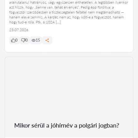
aránytalanul hátrányos, vagy egyszerűen érthetetlen. A legtöbben ilyenkor
azt hiszik, hogy „benne van, tehát érvényes”. Pedig épp fordítva: a
fogyasztói szerződésben a tisztességtelen feltétel nem megtámadható —
hanem eleve semmis. A kérdés nem az, hogy köti-e a fogyasztót, hanem
hogy tud-e róla. Ptk. 6:102A […]
23.07.2026
0
0
15
Mikor sérül a jóhírnév a polgári jogban?