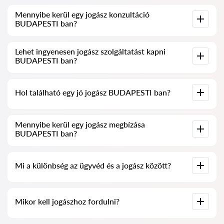
Szolgáltatásunkban valós értékeléseket gyűjtöttünk össze a
Mennyibe kerül egy jogász konzultáció
jogászokról, nem töröljük a negatív véleményeket, és nincs
BUDAPESTI ban?
lehetőség manipulálni azokat.
A jogászok konzultációja BUDAPESTI ban 20 000 HUF-tól
Lehet ingyenesen jogász szolgáltatást kapni
kezdődik és felfelé (az árak a kérdés bonyolultságától és a
BUDAPESTI ban?
válasz formájától függően változhatnak).
Először fogalmazza meg kérdését világosan és tömören, majd
Hol található egy jó jogász BUDAPESTI ban?
próbálja meg feltenni. Ha nem bonyolult, és gyorsan lehet rá
válaszolni, a jogászok gyakran ingyenesen válaszolnak.
Azonban a konzultáció költségének meghatározása a jogász
hatáskörében marad.
Ezt megteheti a Ugyvedek-hu.com magyar jogászkereső
Mennyibe kerül egy jogász megbízása
szolgáltatásán, teljesen ingyenesen. Fontos tudni, hogy a
BUDAPESTI ban?
kényelmes keresés és a szakemberekkel való
kapcsolatfelvétel ingyenes, míg a konzultáció és a
szakemberek szolgáltatásai esetleg költséggel járhatnak.
A jogászok szolgáltatásainak árai a munka mennyiségétől és
Mi a különbség az ügyvéd és a jogász között?
az ügy bonyolultságától függnek. Átlagosan a jogász
szolgáltatásai 20 000 HUF-tól kezdődnek. Válassza ki a
jelölteket értékelések és visszajelzések alapján. Sokuknak
vannak példái a végzett munkára!
Az ügyvéd büntetőeljárásokban eljárhat. A jogász
Mikor kell jogászhoz fordulni?
tevékenységi köre, ellentétben az ügyvédével, korlátozott. A
jogászok elsősorban polgári ügyekre specializálódtak; ezek
közé tartoznak a munkajogi viták, a követelésbehajtás, a