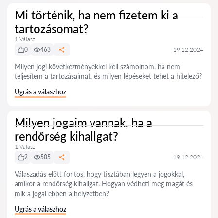
Mi történik, ha nem fizetem ki a
tartozásomat?
1 Válasz
0
463
19.12.2024
Milyen jogi következményekkel kell számolnom, ha nem
teljesítem a tartozásaimat, és milyen lépéseket tehet a hitelező?
Ugrás a válaszhoz
Milyen jogaim vannak, ha a
rendőrség kihallgat?
1 Válasz
2
505
19.12.2024
Válaszadás előtt fontos, hogy tisztában legyen a jogokkal,
amikor a rendőrség kihallgat. Hogyan védheti meg magát és
mik a jogai ebben a helyzetben?
Ugrás a válaszhoz