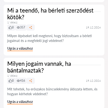
Mi a teendő, ha bérleti szerződést
kötök?
1 Válasz
0
357
19.12.2024
Milyen lépéseket kell megtenni, hogy biztosítsam a bérleti
jogaimat és a megfelelő jogi védelmet?
Ugrás a válaszhoz
Milyen jogaim vannak, ha
bántalmaztak?
1 Válasz
0
416
19.12.2024
Mit tehetek, ha erőszakos bűncselekmény áldozata lettem, és
hogyan kérhetek védelmet?
Ugrás a válaszhoz