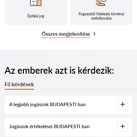
Fogyasztói hitelezés törvényi
Építési jog
szabályozása
Összes megjelenítése
Az emberek azt is kérdezik:
Fő kérdések
A legjobb jogászok BUDAPESTI ban
Összegyűjtöttük a legjobb jogászok listáját BUDAPESTI ben,
Jogászok értékelései BUDAPESTI ban
teljes információval. Árak, értékelések, telefonszám és cím.