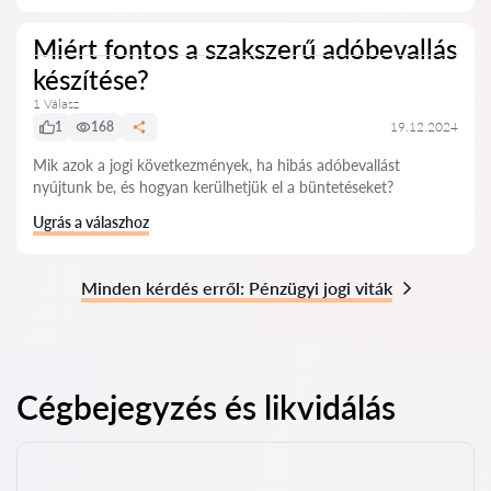
Miért fontos a szakszerű adóbevallás
készítése?
1 Válasz
1
168
19.12.2024
Mik azok a jogi következmények, ha hibás adóbevallást
nyújtunk be, és hogyan kerülhetjük el a büntetéseket?
Ugrás a válaszhoz
Minden kérdés erről: Pénzügyi jogi viták
Cégbejegyzés és likvidálás