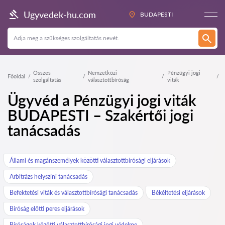
Ugyvedek-hu.com
BUDAPESTI
Összes
Nemzetközi
Pénzügyi jogi
Főoldal
szolgáltatás
választottbíróság
viták
Ügyvéd a Pénzügyi jogi viták
BUDAPESTI – Szakértői jogi
tanácsadás
Állami és magánszemélyek közötti választottbírósági eljárások
Arbitrázs helyszíni tanácsadás
Befektetési viták és választottbírósági tanácsadás
Békéltetési eljárások
Bíróság előtti peres eljárások
Bíróságok közötti választottbírósági jogi védelme